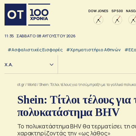
DOW JONES
SP 500
NASD
11:35
ΣΑΒΒΑΤΟ
08
ΑΥΓΟΥΣΤΟΥ
2026
#Ασφαλιστικές Εισφορές
#Χρηματιστήριο Αθηνών
#εξα
Χ.Α.
ot.gr
/
World
/
Shein: Τίτλοι τέλους για τη σύμπραξη με το γαλλικό πολυ
Shein: Τίτλοι τέλους για
πολυκατάστημα BHV
Το πολυκατάστημα BHV θα τερματίσει τη συ
χαρακτηρίζοντάς την «ως λάθος»