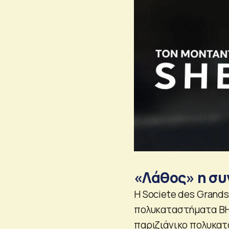
«Λάθος» η συ
Η Societe des Grands
πολυκαταστήματα BHV
παριζιάνικο πολυκατ