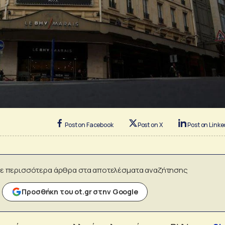
Post on Facebook
Post on X
Post on Linke
ε περισσότερα άρθρα στα αποτελέσματα αναζήτησης
Προσθήκη του ot.gr στην Google