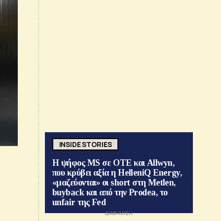
INSIDE STORIES
Η ψήφος MS σε ΟΤΕ και Allwyn,
που κρύβει αξία η HelleniQ Energy,
«μαζεύονται» οι short στη Metlen,
buyback και από την Prodea, το
unfair της Fed