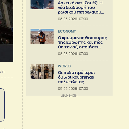
Αρκτική αντί Σουέζ: Η
νέα διαδρομή του
ρωσικού πετρελαίου
[Γράφημα]
08.08.2026 | 07:00
ECONOMY
Ο κρυμμένος θησαυρός
της Ευρώπης και πώς
θα τον αξιοποιήσει
[γράφημα]
08.08.2026 | 07:00
WORLD
dIn
Οι πολυτιμότεροι
όμιλοι και brands
πολυτελείας
08.08.2026 | 07:00