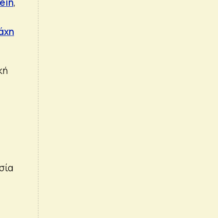
ein
,
άχη
κή
σία