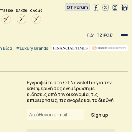
OT Forum
FTSE 100
DAX 30
CAC 40
Γ.Δ:
ΤΖΙΡΟΣ:
 Βίζα
#luxury Brands
Εγγραφείτε στο OT Newsletter για την
καθημερινή σας ενημέρωση με
ειδήσεις από την οικονομία, τις
επιχειρήσεις, τις αγορές και τα διεθνή.