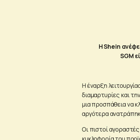
Η Shein ανέφε
SGM εί
Η έναρξη λειτουργία
διαμαρτυρίες και την
μια προσπάθεια να κ
αργότερα ανατράπηκε
Οι πιστοί αγοραστές 
κυκλοφορία του προϊ