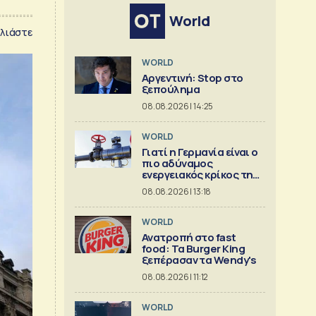
World
λιάστε
WORLD
Αργεντινή: Stop στο
ξεπούλημα
08.08.2026 | 14:25
WORLD
Γιατί η Γερμανία είναι ο
πιο αδύναμος
ενεργειακός κρίκος της
Ευρώπης
08.08.2026 | 13:18
WORLD
Ανατροπή στο fast
food: Τα Burger King
ξεπέρασαν τα Wendy's
08.08.2026 | 11:12
WORLD