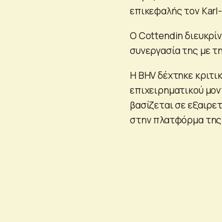
επικεφαλής τον Karl
Ο Cottendin διευκρίν
συνεργασία της με τ
Η BHV δέχτηκε κριτικ
επιχειρηματικού μον
βασίζεται σε εξαιρε
στην πλατφόρμα της