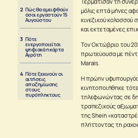
Τερμάτισαν τη συνερ
2
Πώς θα αμειφθούν
μόλις επτά μήνες αφ
όσοι εργαστούν 15
κινεζικού κολοσσού
Αυγούστου
και εκτεταμένες επικ
3
Πότε
Τον Οκτώβριο του 202
ενεργοποιείται
ψηφιακά η κάρτα
πρωτεύουσα με πέντε
Αγρότη
Marais.
4
Πότε ξεκινούν οι
Η πρώην υφυπουργός 
αιτήσεις
αποζημίωσης
κινητοποιήθηκε τότε
στους
πυρόπληκτους
τηλεφωνώντας σε δη
τραπεζικούς αξιωματ
της Shein «καταστρέ
πλήττοντας τη ραχοκ