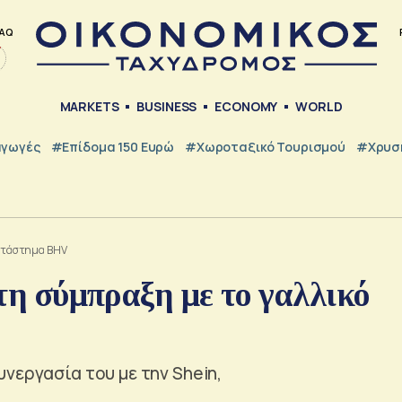
AQ
MARKETS
BUSINESS
ECONOMY
WORLD
γωγές
#Επίδομα 150 Ευρώ
#Χωροταξικό Τουρισμού
#Χρυσή
κατάστημα BHV
 τη σύμπραξη με το γαλλικό
νεργασία του με την Shein,