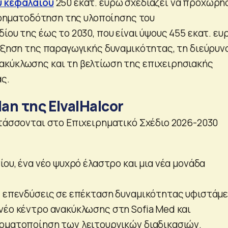
ύ κεφαλαίου
250 εκατ. ευρώ σχεδιάζει να προχωρή
 χρηματοδότηση της υλοποίησης του
ίου της έως το 2030, που είναι ύψους 455 εκατ. ευ
αύξηση της παραγωγικής δυναμικότητας, τη διεύρυν
κύκλωσης και τη βελτίωση της επιχειρησιακής
ς.
lan της ElvalHalcor
ντάσσονται στο Επιχειρηματικό Σχέδιο 2026-2030
ίου, ένα νέο ψυχρό έλαστρο και μια νέα μονάδα
, επενδύσεις σε επέκταση δυναμικότητας υφιστάμ
νέο κέντρο ανακύκλωσης στη Sofia Med και
οματοποίηση των λειτουργικών διαδικασιών.