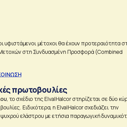
 οι υφιστάμενοι μέτοχοι θα έχουν προτεραιότητα σ
Μετοχών στη Συνδυασμένη Προσφορά (Combined
ΚΟΙΝΩΣΗ
κές πρωτοβουλίες
ίου
, το σχέδιο της ΕlvalHalcor στηρίζεται σε δύο κύ
υλίες. Eιδικότερα, η ElvalHalcor σχεδιάζει την
 ψυχρού ελάστρου με ετήσια παραγωγική δυναμικό