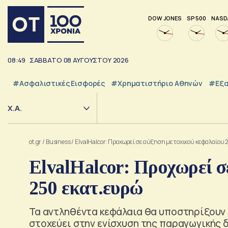
DOW JONES
SP 500
NASD
08:49
ΣΑΒΒΑΤΟ
08
ΑΥΓΟΥΣΤΟΥ
2026
#Ασφαλιστικές Εισφορές
#Χρηματιστήριο Αθηνών
#εξα
Χ.Α.
ot.gr
/
Business
/
ElvalHalcor: Προχωρεί σε αύξηση μετοχικού κεφαλαίου
ElvalHalcor: Προχωρεί σ
250 εκατ.ευρώ
Τα αντληθέντα κεφάλαια θα υποστηρίξουν τ
στοχεύει στην ενίσχυση της παραγωγικής 