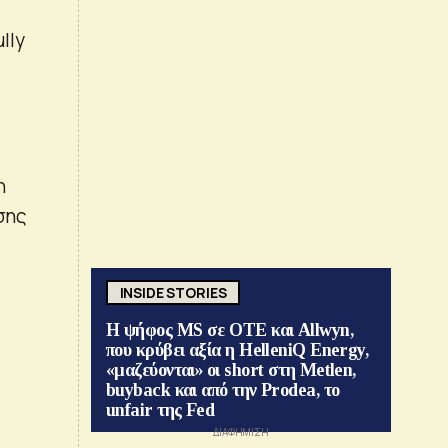
lly
η
σης
INSIDE STORIES
Η ψήφος MS σε ΟΤΕ και Allwyn,
που κρύβει αξία η HelleniQ Energy,
«μαζεύονται» οι short στη Metlen,
buyback και από την Prodea, το
unfair της Fed