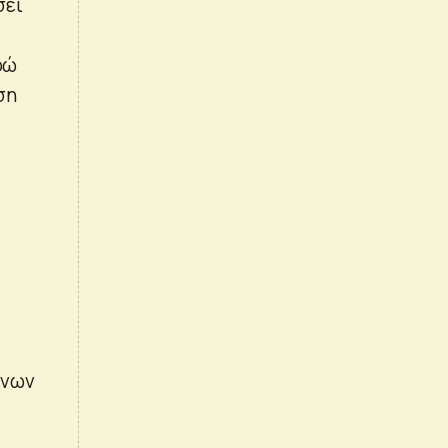
σει
ρώ
ση
ενων