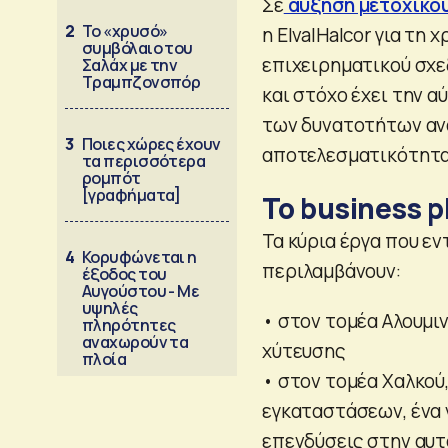
Σε
αύξηση μετοχικο
2
Το «χρυσό»
η ElvalHalcor για τη
συμβόλαιο του
επιχειρηματικού σχεδ
Σαλάχ με την
Τραμπζονσπόρ
και στόχο έχει την 
των δυνατοτήτων ανα
3
Ποιες χώρες έχουν
αποτελεσματικότητα
τα περισσότερα
ρομπότ
[γραφήματα]
Το business p
Τα κύρια έργα που ε
4
Κορυφώνεται η
περιλαμβάνουν:
έξοδος του
Αυγούστου - Με
υψηλές
• στον τομέα Αλουμιν
πληρότητες
αναχωρούν τα
χύτευσης
πλοία
• στον τομέα Χαλκού
εγκαταστάσεων, ένα 
επενδύσεις στην αυτ