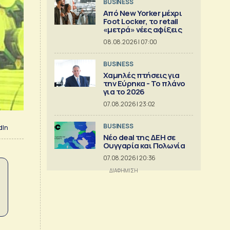
BUSINESS
Από New Yorker μέχρι
Foot Locker, το retail
«μετρά» νέες αφίξεις
08.08.2026 | 07:00
BUSINESS
Χαμηλές πτήσεις για
την Εύρηκα - Το πλάνο
για το 2026
07.08.2026 | 23:02
BUSINESS
dIn
Νέο deal της ΔΕΗ σε
Ουγγαρία και Πολωνία
07.08.2026 | 20:36