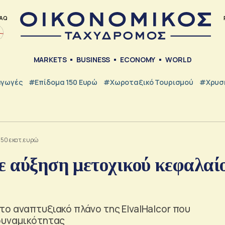
AQ
MARKETS
BUSINESS
ECONOMY
WORLD
γωγές
#Επίδομα 150 Ευρώ
#Χωροταξικό Τουρισμού
#Χρυσή
 250 εκατ.ευρώ
ε αύξηση μετοχικού κεφαλαί
ο αναπτυξιακό πλάνο της ElvalHalcor που
δυναμικότητας