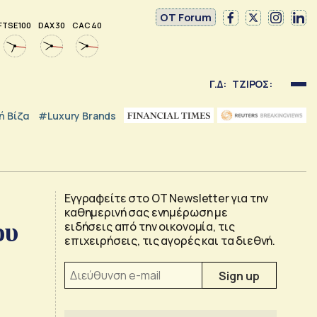
OT Forum
FTSE 100
DAX 30
CAC 40
Γ.Δ:
ΤΖΙΡΟΣ:
 Βίζα
#luxury Brands
Εγγραφείτε στο OT Newsletter για την
καθημερινή σας ενημέρωση με
ου
ειδήσεις από την οικονομία, τις
επιχειρήσεις, τις αγορές και τα διεθνή.