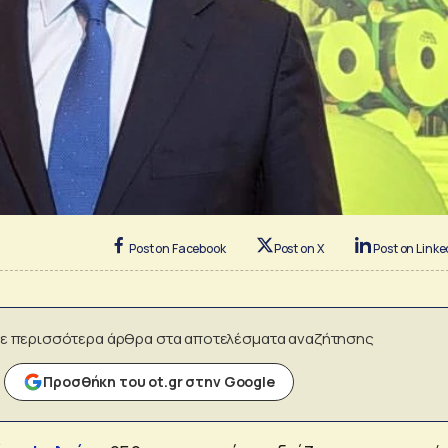
Post on Facebook
Post on X
Post on Linke
ε περισσότερα άρθρα στα αποτελέσματα αναζήτησης
Προσθήκη του ot.gr στην Google