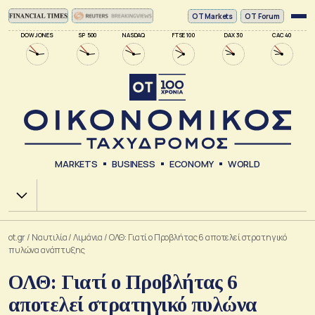
ΟΤ Markets
OT Forum
DOW JONES
SP 500
NASDAQ
FTSE 100
DAX 30
CAC 40
MARKETS
BUSINESS
ECONOMY
WORLD
Χ.Α.
ot.gr
/
Ναυτιλία
/
Λιμάνια
/
ΟΛΘ: Γιατί ο Προβλήτας 6 αποτελεί στρατηγικό
πυλώνα ανάπτυξης
ΟΛΘ: Γιατί ο Προβλήτας 6
αποτελεί στρατηγικό πυλώνα