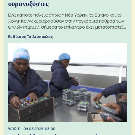
ουρανοξύστες
Ενώ κάποτε πόλεις όπως η Νέα Υόρκη, το Σικάγο και το
Χονγκ Κονγκ κυριαρχούσαν στην παγκόσμια κούρσα των
ψηλών κτιρίων, σήμερα το επίκεντρο έχει μετατοπιστεί
προς την Ασία
Ευθύμιος Τσιλιόπουλος
WORLD
09.08.2026, 08:00