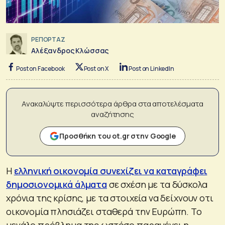
ΡΕΠΟΡΤΑΖ
Αλέξανδρος Κλώσσας
Post on Facebook
Post on X
Post on LinkedIn
Ανακαλύψτε περισσότερα άρθρα στα αποτελέσματα
αναζήτησης
Προσθήκη του ot.gr στην Google
Η
ελληνική οικονομία συνεχίζει να καταγράφει
δημοσιονομικά άλματα
σε σχέση με τα δύσκολα
χρόνια της κρίσης, με τα στοιχεία να δείχνουν οτι
οικονομία πλησιάζει σταθερά την Ευρώπη. Το
μεγάλο πρόβλημα της ωστόσο παραμένει η