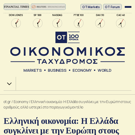
ΟΤ Markets
OT Forum
DOW JONES
SP 500
NASDAQ
FTSE 100
DAX 30
CAC 40
MARKETS
BUSINESS
ECONOMY
WORLD
Χ.Α.
ot.gr
/
Economy
/
Ελληνική οικονομία: Η Ελλάδα συγκλίνει με την Ευρώπη στους
αριθμούς, αλλά υστερεί στο παραγωγικό μοντέλο
Ελληνική οικονομία: Η Ελλάδα
συγκλίνει με την Ευρώπη στους