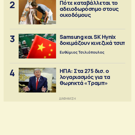
2
Πότε καταβάλλεται το
αδειοδωρόσημο στους
οικοδόμους
3
Samsung και SK Hynix
δοκιμάζουν κινεζικά τσιπ
Ευθύμιος Τσιλιόπουλος
4
ΗΠΑ: Στα 275 δισ. ο
λογαριασμός για τα
θωρηκτά «Τραμπ»