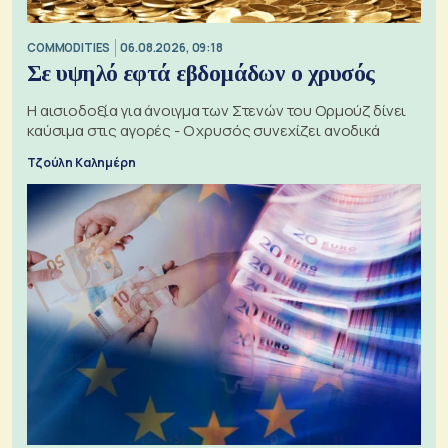
COMMODITIES
06.08.2026, 09:18
Σε υψηλό εφτά εβδομάδων ο χρυσός
Η αισιοδοξία για άνοιγμα των Στενών του Ορμούζ δίνει
καύσιμα στις αγορές - Ο χρυσός συνεχίζει ανοδικά
Τζούλη Καλημέρη