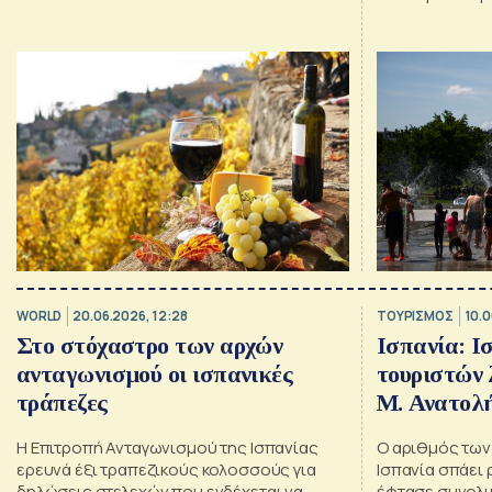
WORLD
20.06.2026, 12:28
ΤΟΥΡΙΣΜΟΣ
10.0
Στο στόχαστρο των αρχών
Ισπανία: Ι
ανταγωνισμού οι ισπανικές
τουριστών 
τράπεζες
Μ. Ανατολ
Η Επιτροπή Ανταγωνισμού της Ισπανίας
Ο αριθμός των
ερευνά έξι τραπεζικούς κολοσσούς για
Ισπανία σπάει 
δηλώσεις στελεχών που ενδέχεται να
έφτασε συνολικ