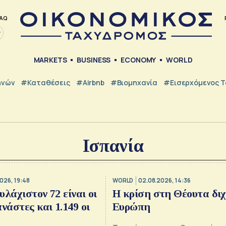
AQ
MARKETS
BUSINESS
ECONOMY
WORLD
ηνών
#Καταθέσεις
#Airbnb
#Βιομηχανία
#εισερχόμενος Τ
Ισπανία
026, 19:48
WORLD
02.08.2026, 14:36
υλάχιστον 72 είναι οι
H κρίση στη Θέουτα διχ
νάστες και 1.149 οι
Ευρώπη