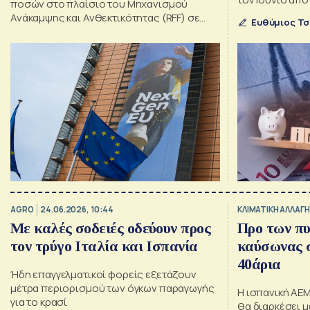
ποσών στο πλαίσιο του Μηχανισμού
οι τιμές του η
Ανάκαμψης και Ανθεκτικότητας (RFF) σε
Ευθύμιος Τσ
φυσικού αερίου
τρία κράτη-μέλη
που ο πληθωρι
AGRO
24.06.2026, 10:44
ΚΛΙΜΑΤΙΚΗ ΑΛΛΑΓΗ
Με καλές σοδειές οδεύουν προς
Προ των πυ
τον τρύγο Ιταλία και Ισπανία
καύσωνας 
40άρια
Ήδη επαγγελματικοί φορείς εξετάζουν
μέτρα περιορισμού των όγκων παραγωγής
Η ισπανική AE
για το κρασί
θα διαρκέσει μ