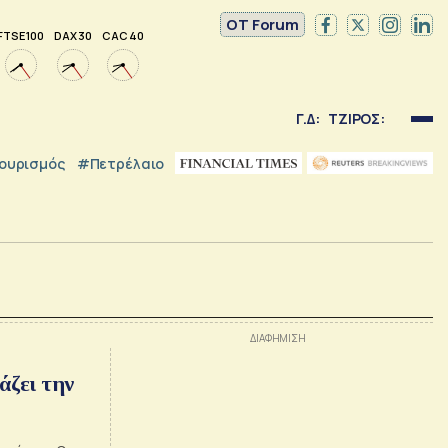
OT Forum
FTSE 100
DAX 30
CAC 40
Γ.Δ:
ΤΖΙΡΟΣ:
ουρισμός
#Πετρέλαιο
άζει την