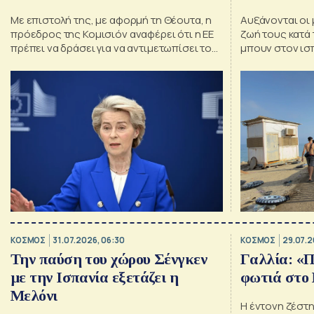
Με επιστολή της, με αφορμή τη Θέουτα, η
Αυξάνονται οι
πρόεδρος της Κομισιόν αναφέρει ότι η ΕΕ
ζωή τους κατά
πρέπει να δράσει για να αντιμετωπίσει το
μπουν στον ισ
μεταναστευτικό. Ωστόσο, επισημαίνει ότι η
αλληλεγγύη μεταξύ των μελών είναι εκ των
ουκ άνευ.
ΚΟΣΜΟΣ
31.07.2026, 06:30
ΚΟΣΜΟΣ
29.07.2
Την παύση του χώρου Σένγκεν
Γαλλία: «Π
με την Ισπανία εξετάζει η
φωτιά στο
Μελόνι
Η έντονη ζέστη