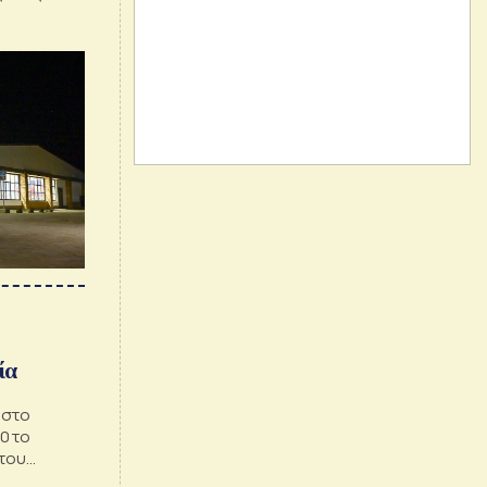
ουσία της
ία
 στο
0 το
 του
ία από τις