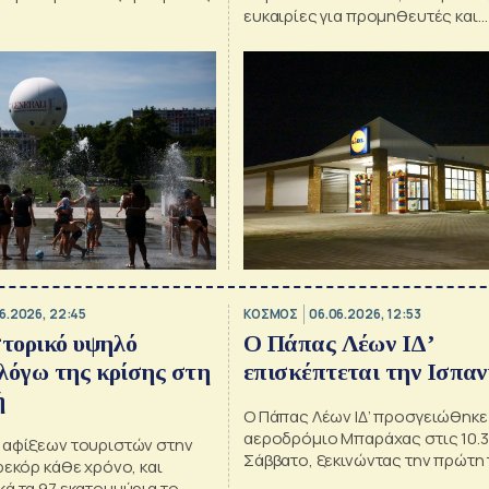
ευκαιρίες για προμηθευτές και
ενισχύοντας περαιτέρω την παρ
στην ευρωπαϊκή αγορά
6.2026, 22:45
ΚΟΣΜΟΣ
06.06.2026, 12:53
στορικό υψηλό
Ο Πάπας Λέων ΙΔ’
λόγω της κρίσης στη
επισκέπτεται την Ισπαν
ή
Ο Πάπας Λέων ΙΔ’ προσγειώθηκε
αεροδρόμιο Μπαράχας στις 10.3
 αφίξεων τουριστών στην
Σάββατο, ξεκινώντας την πρώτη
ρεκόρ κάθε χρόνο, και
αποστολική επίσκεψη στην Ισπαν
ά τα 97 εκατομμύρια το