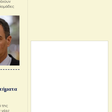
 έχουν
βδομάδες
στήματα
ή της
ς νέες