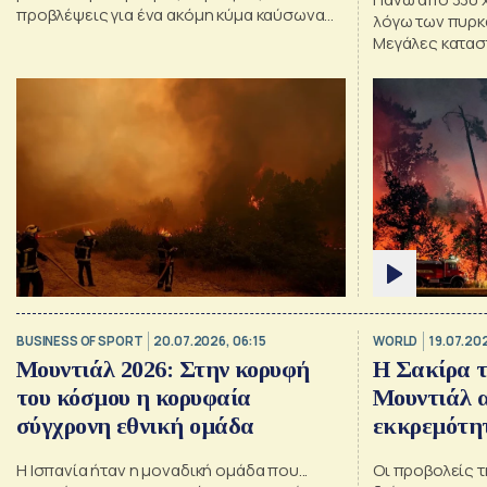
προβλέψεις για ένα ακόμη κύμα καύσωνα
λόγω των πυρκα
στη νοτιοδυτική Γαλλία απειλούν να
Μεγάλες κατασ
δυσχεράνουν τις προσπάθειες ελέγχου
οι φλόγες από
των πυρκαγιών. Πυρκαγιές έχουν
εκδηλωθεί επίσης στην Ιταλία και την
Σκωτία
BUSINESS OF SPORT
20.07.2026, 06:15
WORLD
19.07.202
Μουντιάλ 2026: Στην κορυφή
Η Σακίρα 
του κόσμου η κορυφαία
Μουντιάλ α
σύγχρονη εθνική ομάδα
εκκρεμότητ
Η Ισπανία ήταν η μοναδική ομάδα που...
Οι προβολείς τ