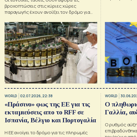
βροχοπτώσεις στις κύριες χώρες
παραγωγής έχουν ανοίξει τον δρόμο για
μια σταθερή παγκόσμια απόδοση στην
επερχόμενη συγκομιδή
WORLD
02.07.2026, 22:38
WORLD
30.06.202
«Πράσινο» φως της ΕΕ για τις
Ο πληθωρι
εκταμιεύσεις απο το RFF σε
Γαλλία, αυ
Ισπανία, Βέλγιο και Πορτογαλία
Ο ρυθμός αύξη
επιβραδύνθηκε
Η ΕΕ ανοίγει το δρόμο για τις πληρωμές
τον Ιούνιο από