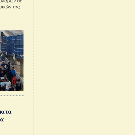
συνόρων θα
ρικών της
ματα
α -