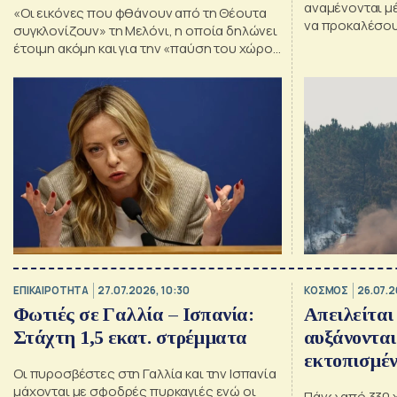
αναμένονται μ
«Οι εικόνες που φθάνουν από τη Θέουτα
να προκαλέσου
συγκλονίζουν» τη Μελόνι, η οποία δηλώνει
Γαλλία – Τι ισχ
έτοιμη ακόμη και για την «παύση του χώρου
Σένγκεν με την Ισπανία» προκειμένου να
«υπερασπίσουμε τα σύνορά μας».
ΕΠΙΚΑΙΡΟΤΗΤΑ
27.07.2026, 10:30
ΚΟΣΜΟΣ
26.07.2
Φωτιές σε Γαλλία – Ισπανία:
Απειλείται
Στάχτη 1,5 εκατ. στρέμματα
αυξάνονται
εκτοπισμέν
Οι πυροσβέστες στη Γαλλία και την Ισπανία
μάχονται με σφοδρές πυρκαγιές ενώ οι
Πάνω από 330 χ