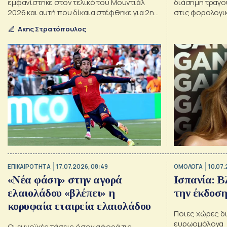
εμφανίστηκε στον τελικό του Μουντιάλ
διάσημη τραγο
2026 και αυτή που δίκαια στέφθηκε για 2η
στις φορολογικ
φορά στην ιστορία της Παγκόσμια
Ακης Στρατόπουλος
Πρωταθλήτρια, νικώντας 1-0 την Αργεντινή,
στον «τελευταίο χορό» του Λιονέλ Μέσι
ΕΠΙΚΑΙΡΟΤΗΤΑ
17.07.2026, 08:49
ΟΜΟΛΟΓΑ
10.07.
«Νέα φάση» στην αγορά
Ισπανία: Β
ελαιολάδου «βλέπει» η
την έκδοσ
κορυφαία εταιρεία ελαιολάδου
Ποιες χώρες δ
ευρωομόλογα
Οι ευνοϊκές τάσεις όσον αφορά τις