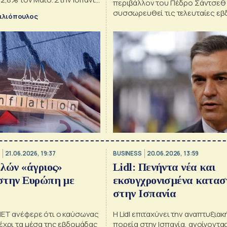
περιβάλλον του Πέδρο Σάντσεθ
λεκτρικού ρεύματος και του
συσσωρευθεί τις τελευταίες ε
ιλιόπουλος
 ήταν οι κύριοι παράγοντες
σμός αυξήθηκε τον Ιούνιο.
21.06.2026, 19:37
BUSINESS
20.06.2026, 13:59
λών «άγριος»
Lidl: Πενήντα νέα και
στην Ευρώπη με
εκσυγχρονισμένα κατα
στην Ισπανία
MET ανέφερε ότι ο καύσωνας
Η Lidl επιταχύνει την αναπτυξιακ
έχρι τα μέσα της εβδομάδας
πορεία στην Ισπανία, ανοίγοντα