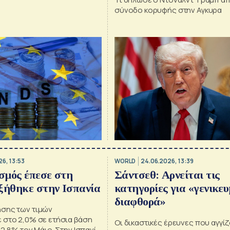
σύνοδο κορυφής στην Αγκυρα
6, 13:53
WORLD
24.06.2026, 13:39
σμός έπεσε στη
Σάντσεθ: Αρνείται τις
ξήθηκε στην Ισπανία
κατηγορίες για «γενικε
διαφθορά»
σης των τιμών
 στο 2,0% σε ετήσια βάση
Οι δικαστικές έρευνες που αγγί
 2,8% τον Μάιο. Στην Ισπανία