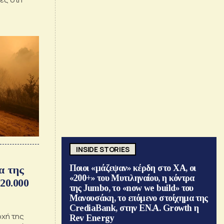
INSIDE STORIES
Ποιοι «μάζεψαν» κέρδη στο ΧΑ, οι
α της
«200+» του Μυτιληναίου, η κόντρα
20.000
της Jumbo, το «now we build» του
Μανουσάκη, το επόμενο στοίχημα της
CrediaBank, στην ΕΝ.Α. Growth η
οχή της
Rev Energy