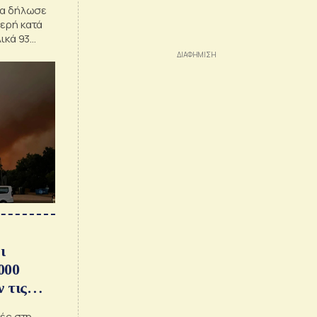
ία δήλωσε
θερή κατά
λικά 93
στεί
ι
000
 τις
ιές στη