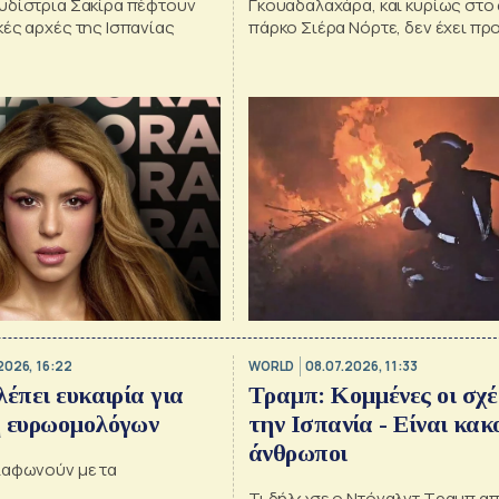
υδίστρια Σακίρα πέφτουν
Γκουαδαλαχάρα, και κυρίως στο
ές αρχές της Ισπανίας
πάρκο Σιέρα Νόρτε, δεν έχει πρ
μέχρι στιγμής θύματα – Ωστόσο
χαρακτηρίζεται «δύσκολη»
2026, 16:22
WORLD
08.07.2026, 11:33
λέπει ευκαιρία για
Τραμπ: Κομμένες οι σχέ
η ευρωομολόγων
την Ισπανία - Είναι κακ
άνθρωποι
ιαφωνούν με τα
Τι δήλωσε ο Ντόναλντ Τραμπ απ