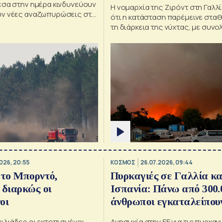
έσα στην ημέρα κινδυνεύουν
Η νομαρχία της Ζιρόντ στη Γαλλ
ν νέες αναζωπυρώσεις στη
ότι η κατάσταση παρέμεινε στα
ύει για την Ισπανία
τη διάρκεια της νύχτας, με συνο
πυροσβέστες να έχουν τραυματι
026, 20:55
ΚΟΣΜΟΣ
26.07.2026, 09:44
 το Μπορντό,
Πυρκαγιές σε Γαλλία κα
 διαρκώς οι
Ισπανία: Πάνω από 300.
οι
άνθρωποι εγκαταλείπουν
εστίες τους –
ιλιάδες οι εκτοπισμένοι
Ανησυχία στην ΕΕ για τις πυρκαγ