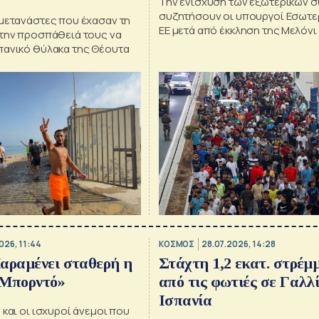
Την ενίσχυση των εξωτερικών 
συζητήσουν οι υπουργοί Εσωτε
 μετανάστες που έχασαν τη
ΕΕ μετά από έκκληση της Μελόνι
 την προσπάθειά τους να
πανικό θύλακα της Θέουτα
026, 11:44
ΚΟΣΜΟΣ
28.07.2026, 14:28
αραμένει σταθερή η
Στάχτη 1,2 εκατ. στρέμ
 Μπορντό»
από τις φωτιές σε Γαλλί
Ισπανία
 και οι ισχυροί άνεμοι που