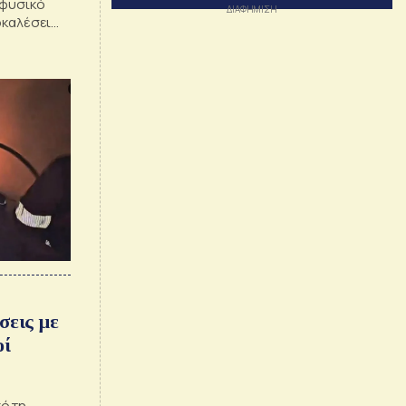
 φυσικό
οκαλέσει
,
σεις με
οί
ό τη