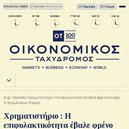
ΟΤ Markets
OT Forum
DOW JONES
SP 500
NASDAQ
FTSE 100
DAX 30
CAC 40
MARKETS
BUSINESS
ECONOMY
WORLD
Χ.Α.
ot.gr
/
Markets
/
Χρηματιστήριο : Η επιφυλακτικότητα έβαλε φρένο στο ράλι –
Τι περιμένουμε σήμερα
Χρηματιστήριο : Η
επιφυλακτικότητα έβαλε φρένο