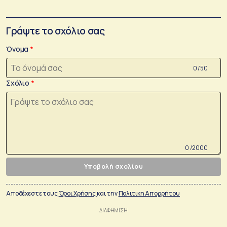
Γράψτε το σχόλιο σας
Όνομα
0 /50
Σχόλιο
0 /2000
Υποβολή σχολίου
Αποδέχεστε τους
Όροι Χρήσης
και την
Πολιτικη Απορρήτου