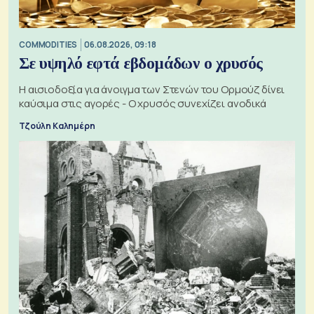
COMMODITIES
06.08.2026, 09:18
Σε υψηλό εφτά εβδομάδων ο χρυσός
Η αισιοδοξία για άνοιγμα των Στενών του Ορμούζ δίνει
καύσιμα στις αγορές - Ο χρυσός συνεχίζει ανοδικά
Τζούλη Καλημέρη