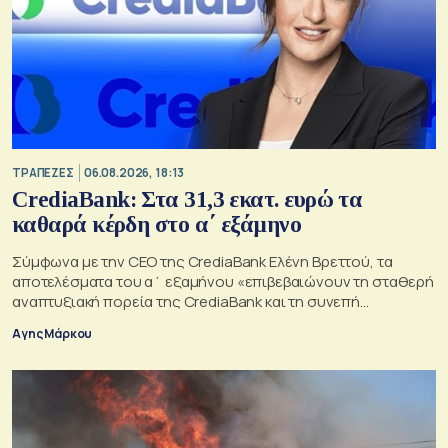
ΤΡΑΠΕΖΕΣ
06.08.2026, 18:13
CrediaBank: Στα 31,3 εκατ. ευρώ τα
καθαρά κέρδη στο α΄ εξάμηνο
Σύμφωνα με την CEO της CrediaBank Ελένη Βρεττού, τα
αποτελέσματα του α΄ εξαμήνου «επιβεβαιώνουν τη σταθερή
αναπτυξιακή πορεία της CrediaBank και τη συνεπή
υλοποίηση της στρατηγικής μας»
Αγης Μάρκου