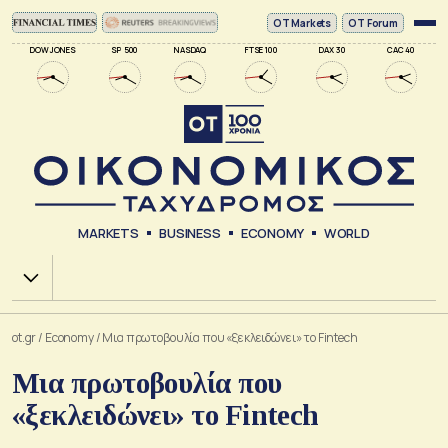
ΟΤ Markets
OT Forum
DOW JONES
SP 500
NASDAQ
FTSE 100
DAX 30
CAC 40
MARKETS
BUSINESS
ECONOMY
WORLD
Χ.Α.
ot.gr
/
Economy
/
Μια πρωτοβουλία που «ξεκλειδώνει» το Fintech
Μια πρωτοβουλία που
«ξεκλειδώνει» το Fintech