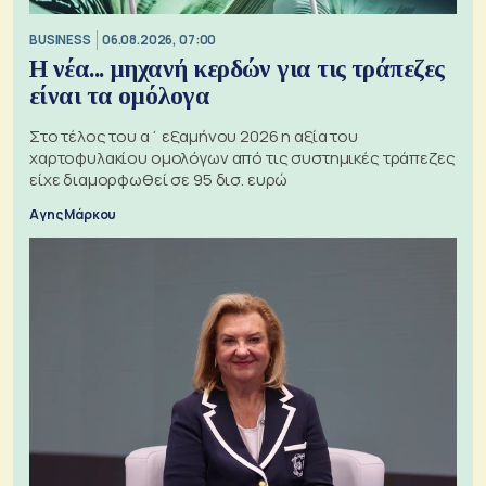
BUSINESS
06.08.2026, 07:00
Η νέα... μηχανή κερδών για τις τράπεζες
είναι τα ομόλογα
Στο τέλος του α΄ εξαμήνου 2026 η αξία του
χαρτοφυλακίου ομολόγων από τις συστημικές τράπεζες
είχε διαμορφωθεί σε 95 δισ. ευρώ
Αγης Μάρκου