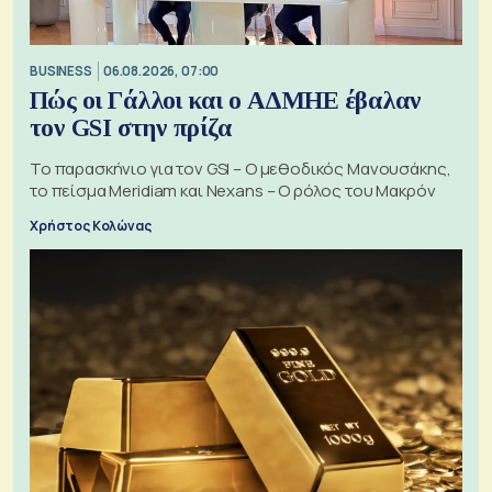
BUSINESS
06.08.2026, 07:00
Πώς οι Γάλλοι και ο ΑΔΜΗΕ έβαλαν
τον GSI στην πρίζα
Το παρασκήνιο για τον GSI – Ο μεθοδικός Μανουσάκης,
το πείσμα Meridiam και Nexans – Ο ρόλος του Μακρόν
Χρήστος Κολώνας