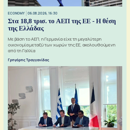
ECONOMY
06.08.2026, 16:30
Στα 18,8 τρισ. το ΑΕΠ της ΕΕ - Η θέση
της Ελλάδας
Με βάση το ΑΕΠ, η Γερμανία είχε τη μεγαλύτερη
οικονομία μεταξύ των χωρών της ΕΕ, ακολουθούμενη
από τη Γαλλία
Γρηγόρης Τραγγανίδας