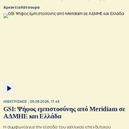
Αλλά αυτό που θέλει είναι μακριά από αυτά που συζητούν
Αρχοντία Κάτσουρα
Μουσκάτ και Τεχεράνη.
ΗΛΕΚΤΡΙΣΜΟΣ
05.08.2026, 17:45
GSI: Ψήφος εμπιστοσύνης από Meridiam σε
ΑΔΜΗΕ και Ελλάδα
Η συμφωνία για την είσοδο του γαλλικού επενδυτικού