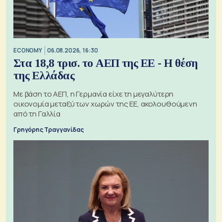
ECONOMY
06.08.2026, 16:30
Στα 18,8 τρισ. το ΑΕΠ της ΕΕ - Η θέση
της Ελλάδας
Με βάση το ΑΕΠ, η Γερμανία είχε τη μεγαλύτερη
οικονομία μεταξύ των χωρών της ΕΕ, ακολουθούμενη
από τη Γαλλία
Γρηγόρης Τραγγανίδας