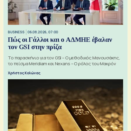
BUSINESS
06.08.2026, 07:00
Πώς οι Γάλλοι και ο ΑΔΜΗΕ έβαλαν
τον GSI στην πρίζα
Το παρασκήνιο για τον GSI – Ο μεθοδικός Μανουσάκης,
το πείσμα Meridiam και Nexans – Ο ρόλος του Μακρόν
Χρήστος Κολώνας