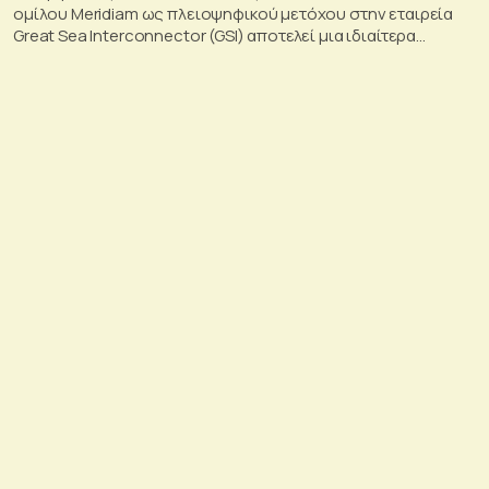
ομίλου Meridiam ως πλειοψηφικού μετόχου στην εταιρεία
Great Sea Interconnector (GSI) αποτελεί μια ιδιαίτερα
σημαντική εξέλιξη για την ηλεκτρική διασύνδεση Ελλάδας –
Κύπρου