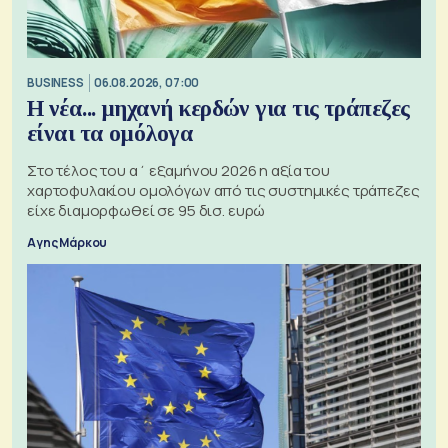
BUSINESS
06.08.2026, 07:00
Η νέα... μηχανή κερδών για τις τράπεζες
είναι τα ομόλογα
Στο τέλος του α΄ εξαμήνου 2026 η αξία του
χαρτοφυλακίου ομολόγων από τις συστημικές τράπεζες
είχε διαμορφωθεί σε 95 δισ. ευρώ
Αγης Μάρκου