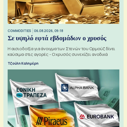
COMMODITIES
06.08.2026, 09:18
Σε υψηλό εφτά εβδομάδων ο χρυσός
Η αισιοδοξία για άνοιγμα των Στενών του Ορμούζ δίνει
καύσιμα στις αγορές - Ο χρυσός συνεχίζει ανοδικά
Τζούλη Καλημέρη