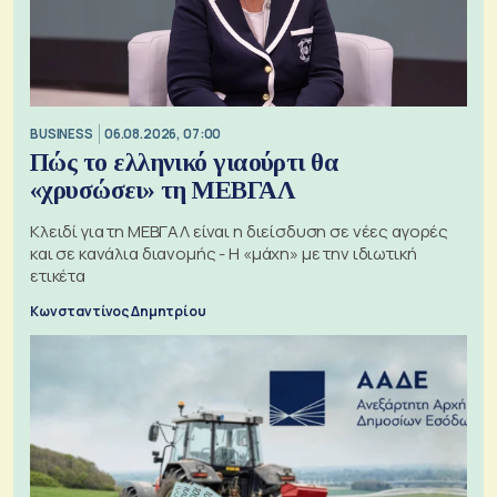
BUSINESS
06.08.2026, 07:00
Πώς το ελληνικό γιαούρτι θα
«χρυσώσει» τη ΜΕΒΓΑΛ
Κλειδί για τη ΜΕΒΓΑΛ είναι η διείσδυση σε νέες αγορές
και σε κανάλια διανομής - Η «μάχη» με την ιδιωτική
ετικέτα
Κωνσταντίνος Δημητρίου