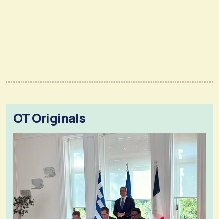
OT Originals