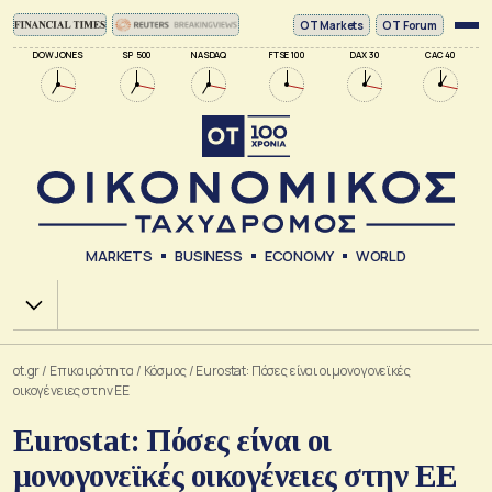
ΟΤ Markets
OT Forum
DOW JONES
SP 500
NASDAQ
FTSE 100
DAX 30
CAC 40
MARKETS
BUSINESS
ECONOMY
WORLD
Χ.Α.
ot.gr
/
Επικαιρότητα
/
Κόσμος
/
Eurostat: Πόσες είναι οι μονογονεϊκές
οικογένειες στην ΕΕ
Eurostat: Πόσες είναι οι
μονογονεϊκές οικογένειες στην ΕΕ