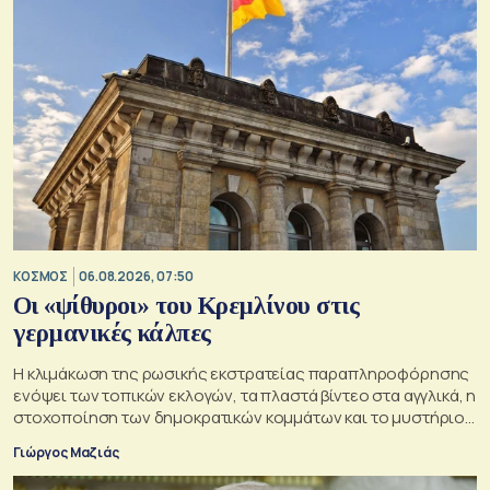
ΚΟΣΜΟΣ
06.08.2026, 07:50
Οι «ψίθυροι» του Κρεμλίνου στις
γερμανικές κάλπες
Η κλιμάκωση της ρωσικής εκστρατείας παραπληροφόρησης
ενόψει των τοπικών εκλογών, τα πλαστά βίντεο στα αγγλικά, η
στοχοποίηση των δημοκρατικών κομμάτων και το μυστήριο
της παράδοξης στρατηγικής.
Γιώργος Μαζιάς