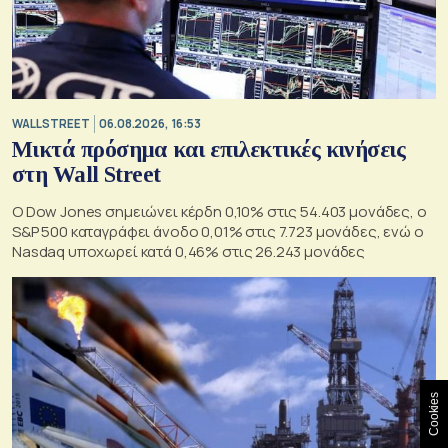
WALL STREET
06.08.2026, 16:53
Μικτά πρόσημα και επιλεκτικές κινήσεις
στη Wall Street
Ο Dow Jones σημειώνει κέρδη 0,10% στις 54.403 μονάδες, ο
S&P 500 καταγράφει άνοδο 0,01% στις 7.723 μονάδες, ενώ ο
Nasdaq υποχωρεί κατά 0,46% στις 26.243 μονάδες
Cookies