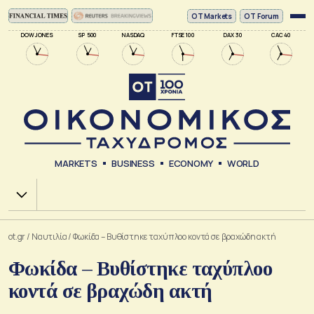
ΟΤ Markets
OT Forum
DOW JONES
SP 500
NASDAQ
FTSE 100
DAX 30
CAC 40
MARKETS
BUSINESS
ECONOMY
WORLD
Χ.Α.
ot.gr
/
Ναυτιλία
/
Φωκίδα – Βυθίστηκε ταχύπλοο κοντά σε βραχώδη ακτή
Φωκίδα – Βυθίστηκε ταχύπλοο
κοντά σε βραχώδη ακτή