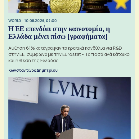
WORLD
10.08.2026, 07:00
Η ΕΕ επενδύει στην καινοτομία, η
Ελλάδα μένει πίσω [γραφήματα]
Αύξηση 61% κατέγραψαν τα κρατικά κονδύλια για R&D
στην ΕΕ, σύμφωνα με την Eurostat - Τα ποσά ανά κάτοικο
και η θέση της Ελλάδας
Κωνσταντίνος Δημητρίου