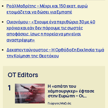
Ρεάλ Μαδρίτης – Μέχρι και 150 εκατ. ευρώ
ετοιμάζεται να δώσει για Εμπαπέ
Οικονόμου – «Έχουμε ένα περιθώριο 30 με 40
χρόνια και εάν δεν πάρουμε τις σωστές
αποφάσεις, ίσως η πορεία να μην είναι
αναστρέψιμη»
Δεκαπενταύγουστος – Η Ορθόδοξη Εκκλησία τιμά
την Κοίμηση της Θεοτόκου
OT Editors
1
Η «απάτη του
χάμπουργκερ» έφτασε
στην Ευρώπη – Οι
προειδοποιήσεις
Γιώργος Μαζιάς