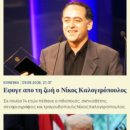
ΚΟΙΝΩΝΙΑ
09.08.2026, 21:37
Εφυγε απο τη ζωή ο Νίκος Καλογερόπουλος
Σε ηλικία 74 ετών πέθανε ο ηθοποιός, σκηνοθέτης,
σεναριογράφος και τραγουδοποιός Νίκος Καλογερόπουλος.