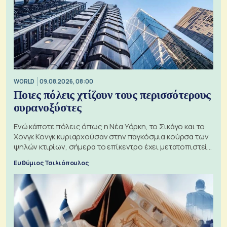
WORLD
09.08.2026, 08:00
Ποιες πόλεις χτίζουν τους περισσότερους
ουρανοξύστες
Ενώ κάποτε πόλεις όπως η Νέα Υόρκη, το Σικάγο και το
Χονγκ Κονγκ κυριαρχούσαν στην παγκόσμια κούρσα των
ψηλών κτιρίων, σήμερα το επίκεντρο έχει μετατοπιστεί
προς την Ασία
Ευθύμιος Τσιλιόπουλος