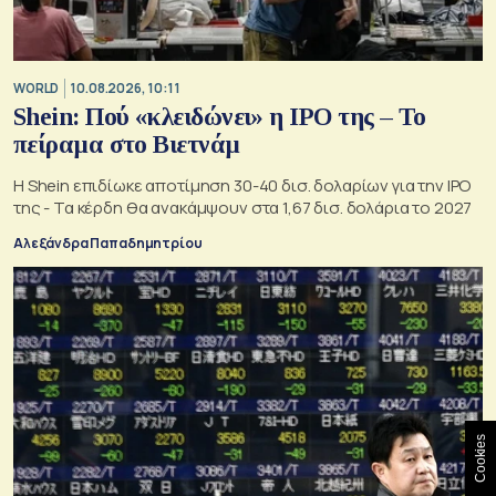
WORLD
10.08.2026, 10:11
Shein: Πού «κλειδώνει» η IPO της – Το
πείραμα στο Βιετνάμ
Η Shein επιδίωκε αποτίμηση 30-40 δισ. δολαρίων για την IPO
της - Τα κέρδη θα ανακάμψουν στα 1,67 δισ. δολάρια το 2027
Αλεξάνδρα Παπαδημητρίου
Cookies