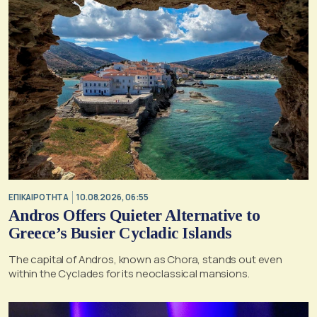
ΕΠΙΚΑΙΡΟΤΗΤΑ
10.08.2026, 06:55
Andros Offers Quieter Alternative to
Greece’s Busier Cycladic Islands
The capital of Andros, known as Chora, stands out even
within the Cyclades for its neoclassical mansions.