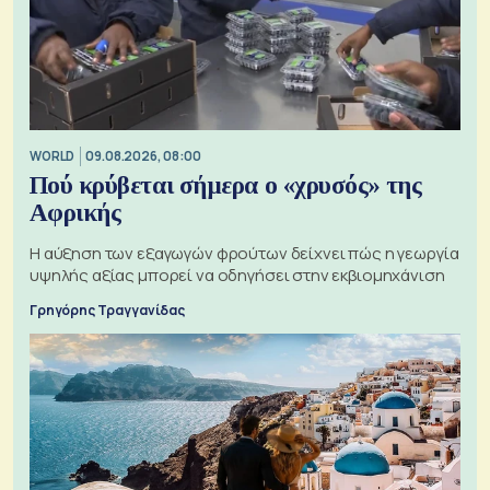
WORLD
09.08.2026, 08:00
Πού κρύβεται σήμερα ο «χρυσός» της
Αφρικής
Η αύξηση των εξαγωγών φρούτων δείχνει πώς η γεωργία
υψηλής αξίας μπορεί να οδηγήσει στην εκβιομηχάνιση
Γρηγόρης Τραγγανίδας