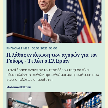
FINANCIAL TIMES
08.08.2026, 07:00
Η λάθος εντύπωση των αγορών για τον
Γούορς - Τι λέει ο Ελ Εριάν
Η αντίδραση εναντίον του προέδρου της Fed είναι
αδικαιολόγητη, καθώς προωθεί μια μεταρρύθμιση που
είναι απολύτως απαραίτητη
Mohamed El Erian