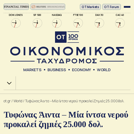
ΟΤ Markets
OT Forum
DOW JONES
SP 500
NASDAQ
FTSE 100
DAX 30
CAC 40
MARKETS
BUSINESS
ECONOMY
WORLD
Χ.Α.
ot.gr
/
World
/
Τυφώνας Άιντα – Μία ίντσα νερού προκαλεί ζημιές 25.000 δολ.
Τυφώνας Άιντα – Μία ίντσα νερού
προκαλεί ζημιές 25.000 δολ.