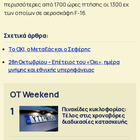
περισσότερες από 1700 ώρες πτήσης οι 1300 εκ
των οποίων σε αεροσκάφη F-16.
Σχετικά άρθρα:
Το ΟΧΙ, ο Μεταξάς και ο Σεφέρης
28η Οκτωβρίου – Επέτειος του «Όχι», ημέρα
μνήμης και εθνικής υπερηφάνειας
OT Weekend
1
Πινακίδες κυκλοφορίας:
Τέλος στις χρονοβόρες
διαδικασίες κατασκευής