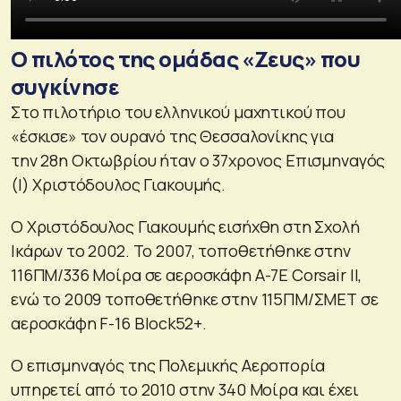
Ο πιλότος της ομάδας «Ζευς» που
συγκίνησε
Στο πιλοτήριο του ελληνικού μαχητικού που
«έσκισε» τον ουρανό της Θεσσαλονίκης για
την 28η Οκτωβρίου ήταν ο 37χρονος Επισμηναγός
(Ι) Χριστόδουλος Γιακουμής.
Ο Χριστόδουλος Γιακουμής εισήχθη στη Σχολή
Ικάρων το 2002. Το 2007, τοποθετήθηκε στην
116ΠΜ/336 Μοίρα σε αεροσκάφη Α-7Ε Corsair ΙΙ,
ενώ το 2009 τοποθετήθηκε στην 115ΠΜ/ΣΜΕΤ σε
αεροσκάφη F-16 Block52+.
Ο επισμηναγός της Πολεμικής Αεροπορία
υπηρετεί από το 2010 στην 340 Μοίρα και έχει