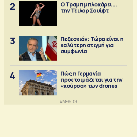
2
Ο Τραμπ μπλοκάρει...
την Τέιλορ Σουίφτ
3
Πεζεσκιάν: Τώρα είναι η
καλύτερη στιγμή για
συμφωνία
4
Πώς η Γερμανία
προετοιμάζεται για την
«κούρσα» των drones