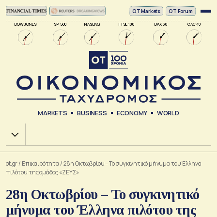
ΟΤ Markets
OT Forum
DOW JONES
SP 500
NASDAQ
FTSE 100
DAX 30
CAC 40
MARKETS
BUSINESS
ECONOMY
WORLD
Χ.Α.
ot.gr
/
Επικαιρότητα
/
28η Οκτωβρίου – Το συγκινητικό μήνυμα του Έλληνα
πιλότου της ομάδας «ΖΕΥΣ»
28η Οκτωβρίου – Το συγκινητικό
μήνυμα του Έλληνα πιλότου της