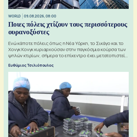
WORLD
09.08.2026, 08:00
Ποιες πόλεις χτίζουν τους περισσότερους
ουρανοξύστες
Ενώ κάποτε πόλεις όπως η Νέα Υόρκη, το Σικάγο και το
Χονγκ Κονγκ κυριαρχούσαν στην παγκόσμια κούρσα των
ψηλών κτιρίων, σήμερα το επίκεντρο έχει μετατοπιστεί
προς την Ασία
Ευθύμιος Τσιλιόπουλος