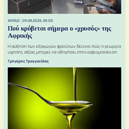
WORLD
09.08.2026, 08:00
Πού κρύβεται σήμερα ο «χρυσός» της
Αφρικής
Η αύξηση των εξαγωγών φρούτων δείχνει πώς η γεωργία
υψηλής αξίας μπορεί να οδηγήσει στην εκβιομηχάνιση
Γρηγόρης Τραγγανίδας