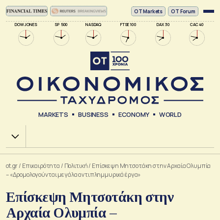
ΟΤ Markets
OT Forum
DOW JONES
SP 500
NASDAQ
FTSE 100
DAX 30
CAC 40
MARKETS
BUSINESS
ECONOMY
WORLD
Χ.Α.
ot.gr
/
Επικαιρότητα
/
Πολιτική
/
Επίσκεψη Μητσοτάκη στην Αρχαία Ολυμπία
– «Δρομολογούνται μεγάλα αντιπλημμυρικά έργα»
Επίσκεψη Μητσοτάκη στην
Αρχαία Ολυμπία –