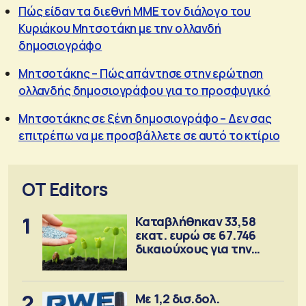
Πώς είδαν τα διεθνή ΜΜΕ τον διάλογο του
Κυριάκου Μητσοτάκη με την oλλανδή
δημοσιογράφο
Μητσοτάκης – Πώς απάντησε στην ερώτηση
ολλανδής δημοσιογράφου για το προσφυγικό
Μητσοτάκης σε ξένη δημοσιογράφο – Δεν σας
επιτρέπω να με προσβάλλετε σε αυτό το κτίριο
OT Editors
1
Καταβλήθηκαν 33,58
εκατ. ευρώ σε 67.746
δικαιούχους για την
αγορά λιπασμάτων
2
Με 1,2 δισ.δολ.