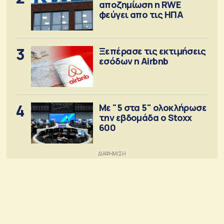
αποζημίωση η RWE
φεύγει απο τις ΗΠΑ
3
Ξεπέρασε τις εκτιμήσεις
εσόδων η Airbnb
4
Με "5 στα 5" ολοκλήρωσε
την εβδομάδα ο Stoxx
600