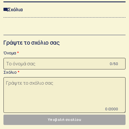
Σχόλια
Γράψτε το σχόλιο σας
Όνομα
0 /50
Σχόλιο
0 /2000
Υποβολή σχολίου