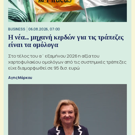
BUSINESS
06.08.2026, 07:00
Η νέα... μηχανή κερδών για τις τράπεζες
είναι τα ομόλογα
Στο τέλος του α΄ εξαμήνου 2026 η αξία του
χαρτοφυλακίου ομολόγων από τις συστημικές τράπεζες
είχε διαμορφωθεί σε 95 δισ. ευρώ
Αγης Μάρκου