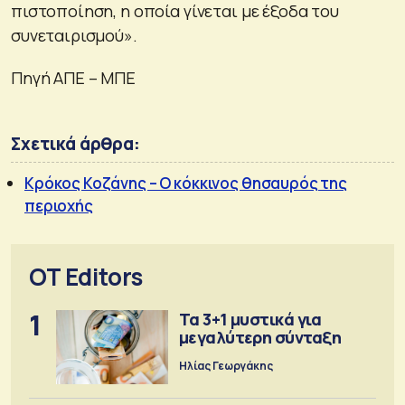
πιστοποίηση, η οποία γίνεται με έξοδα του
συνεταιρισμού».
Πηγή ΑΠΕ – ΜΠΕ
Σχετικά άρθρα:
Κρόκος Κοζάνης – Ο κόκκινος θησαυρός της
περιοχής
OT Editors
1
Τα 3+1 μυστικά για
μεγαλύτερη σύνταξη
Ηλίας Γεωργάκης