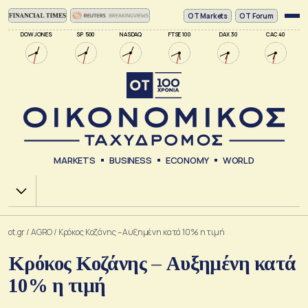
ΟΤ Markets
OT Forum
DOW JONES
SP 500
NASDAQ
FTSE 100
DAX 30
CAC 40
MARKETS
BUSINESS
ECONOMY
WORLD
Χ.Α.
ot.gr
/
AGRO
/
Κρόκος Κοζάνης – Αυξημένη κατά 10% η τιμή
Κρόκος Κοζάνης – Αυξημένη κατά
10% η τιμή