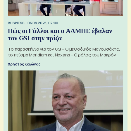
BUSINESS
06.08.2026, 07:00
Πώς οι Γάλλοι και ο ΑΔΜΗΕ έβαλαν
τον GSI στην πρίζα
Το παρασκήνιο για τον GSI – Ο μεθοδικός Μανουσάκης,
το πείσμα Meridiam και Nexans – Ο ρόλος του Μακρόν
Χρήστος Κολώνας