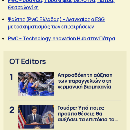
PwC – 600 νέες προσλήψεις σε Αθήνα, Πάτρα,
Θεσσαλονίκη
Ψάλτης (PwC Ελλάδας) – Αναγκαίος ο ESG
μετασχηματισμός των επιχειρήσεων
PwC – Technology Innovation Hub στην Πάτρα
OT Editors
1
Απροσδόκητη αύξηση
των παραγγελιών στη
γερμανική βιομηχανία
2
Γουόρς: Υπό ποιες
προϋποθέσεις θα
αυξήσει τα επιτόκια τον
Σεπτέμβριο