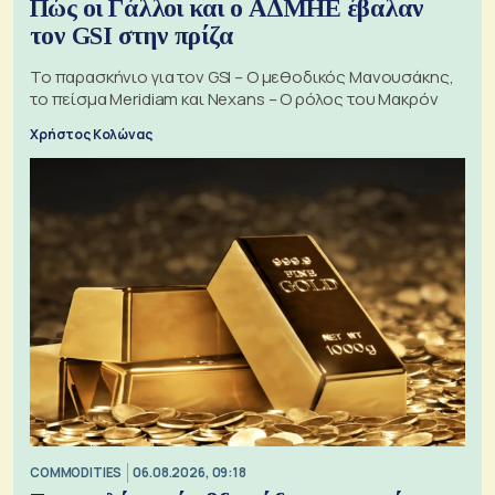
Πώς οι Γάλλοι και ο ΑΔΜΗΕ έβαλαν
τον GSI στην πρίζα
Το παρασκήνιο για τον GSI – Ο μεθοδικός Μανουσάκης,
το πείσμα Meridiam και Nexans – Ο ρόλος του Μακρόν
Χρήστος Κολώνας
COMMODITIES
06.08.2026, 09:18