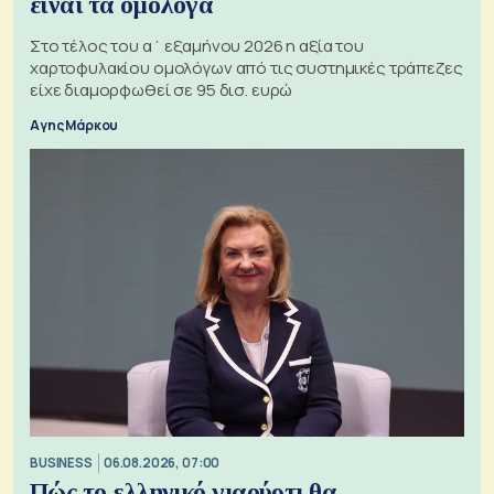
είναι τα ομόλογα
Στο τέλος του α΄ εξαμήνου 2026 η αξία του
χαρτοφυλακίου ομολόγων από τις συστημικές τράπεζες
είχε διαμορφωθεί σε 95 δισ. ευρώ
Αγης Μάρκου
BUSINESS
06.08.2026, 07:00
Πώς το ελληνικό γιαούρτι θα