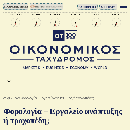
ΟΤ Markets
OT Forum
DOW JONES
SP 500
NASDAQ
FTSE 100
DAX 30
CAC 40
MARKETS
BUSINESS
ECONOMY
WORLD
Χ.Α.
ot.gr
/
Tax
/
Φορολογία – Εργαλείο ανάπτυξης ή τροχοπέδη;
Φορολογία – Εργαλείο ανάπτυξης
ή τροχοπέδη;