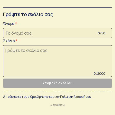
Γράψτε το σχόλιο σας
Όνομα
0 /50
Σχόλιο
0 /2000
Υποβολή σχολίου
Αποδέχεστε τους
Όροι Χρήσης
και την
Πολιτικη Απορρήτου