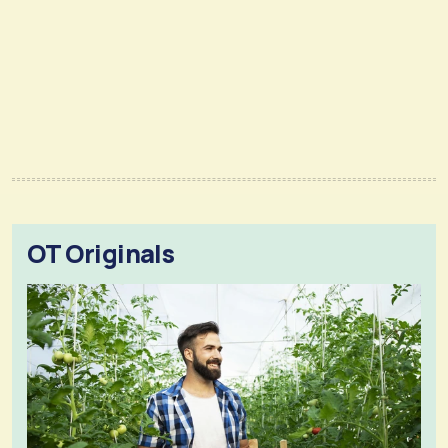
OT Originals