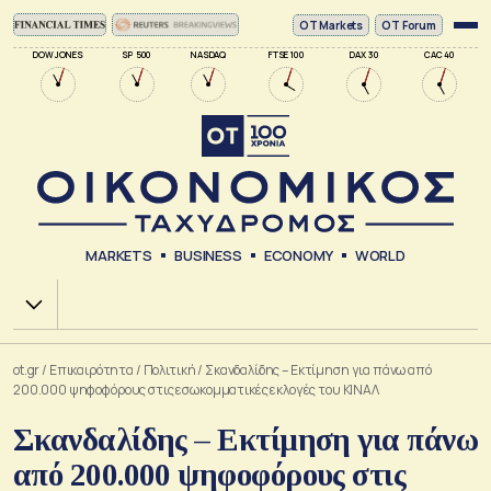
ΟΤ Markets
OT Forum
DOW JONES
SP 500
NASDAQ
FTSE 100
DAX 30
CAC 40
MARKETS
BUSINESS
ECONOMY
WORLD
Χ.Α.
ot.gr
/
Επικαιρότητα
/
Πολιτική
/
Σκανδαλίδης – Εκτίμηση για πάνω από
200.000 ψηφοφόρους στις εσωκομματικές εκλογές του ΚΙΝΑΛ
Σκανδαλίδης – Εκτίμηση για πάνω
από 200.000 ψηφοφόρους στις