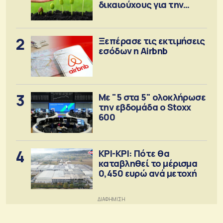
δικαιούχους για την
αγορά λιπασμάτων
2
Ξεπέρασε τις εκτιμήσεις
εσόδων η Airbnb
3
Με "5 στα 5" ολοκλήρωσε
την εβδομάδα ο Stoxx
600
4
ΚΡΙ-ΚΡΙ: Πότε θα
καταβληθεί το μέρισμα
0,450 ευρώ ανά μετοχή