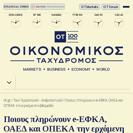
ΟΤ Markets
OT Forum
DOW JONES
SP 500
NASDAQ
FTSE 100
DAX 30
CAC 40
MARKETS
BUSINESS
ECONOMY
WORLD
Χ.Α.
ot.gr
/
Tax
/
Εργασιακά – Ασφαλιστικά
/
Ποιους πληρώνουν e-ΕΦΚΑ, ΟΑΕΔ και
ΟΠΕΚΑ την ερχόμενη εβδομάδα
Ποιους πληρώνουν e-ΕΦΚΑ,
ΟΑΕΔ και ΟΠΕΚΑ την ερχόμενη