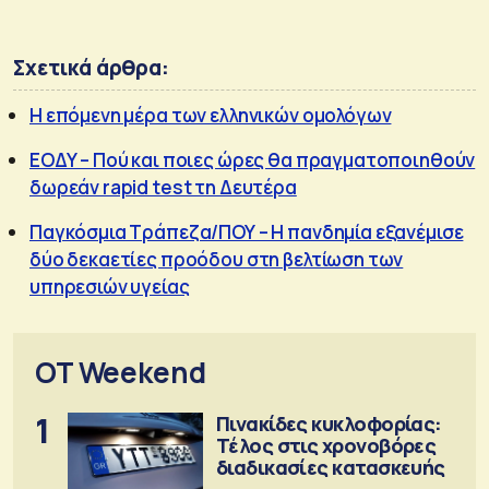
Σχετικά άρθρα:
Η επόμενη μέρα των ελληνικών ομολόγων
ΕΟΔΥ – Πού και ποιες ώρες θα πραγματοποιηθούν
δωρεάν rapid test τη Δευτέρα
Παγκόσμια Τράπεζα/ΠΟΥ – Η πανδημία εξανέμισε
δύο δεκαετίες προόδου στη βελτίωση των
υπηρεσιών υγείας
OT Weekend
1
Πινακίδες κυκλοφορίας:
Τέλος στις χρονοβόρες
διαδικασίες κατασκευής