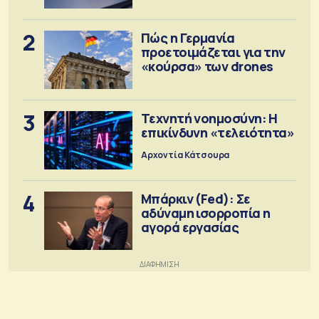
2
Πώς η Γερμανία
προετοιμάζεται για την
«κούρσα» των drones
3
Τεχνητή νοημοσύνη: Η
επικίνδυνη «τελειότητα»
Αρχοντία Κάτσουρα
4
Μπάρκιν (Fed): Σε
αδύναμη ισορροπία η
αγορά εργασίας