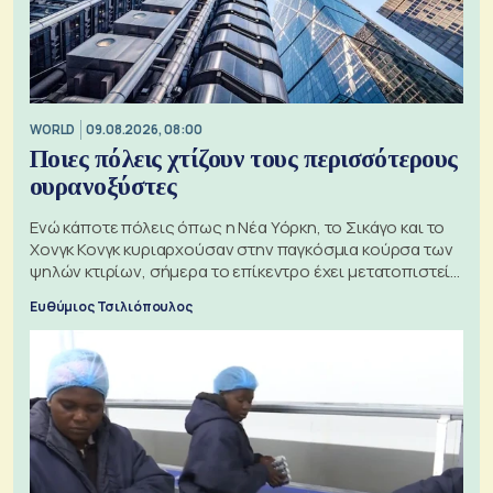
WORLD
09.08.2026, 08:00
Ποιες πόλεις χτίζουν τους περισσότερους
ουρανοξύστες
Ενώ κάποτε πόλεις όπως η Νέα Υόρκη, το Σικάγο και το
Χονγκ Κονγκ κυριαρχούσαν στην παγκόσμια κούρσα των
ψηλών κτιρίων, σήμερα το επίκεντρο έχει μετατοπιστεί
προς την Ασία
Ευθύμιος Τσιλιόπουλος