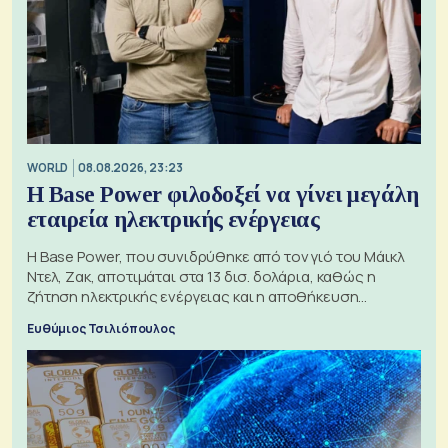
WORLD
08.08.2026, 23:23
Η Base Power φιλοδοξεί να γίνει μεγάλη
εταιρεία ηλεκτρικής ενέργειας
Η Base Power, που συνιδρύθηκε από τον γιό του Μάικλ
Ντελ, Ζακ, αποτιμάται στα 13 δισ. δολάρια, καθώς η
ζήτηση ηλεκτρικής ενέργειας και η αποθήκευση
μπαταριών αυξάνονται
Ευθύμιος Τσιλιόπουλος