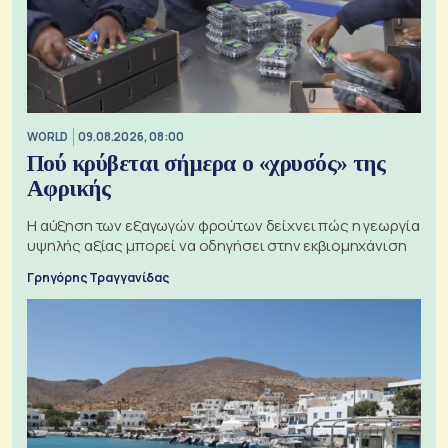
WORLD
09.08.2026, 08:00
Πού κρύβεται σήμερα ο «χρυσός» της
Αφρικής
Η αύξηση των εξαγωγών φρούτων δείχνει πώς η γεωργία
υψηλής αξίας μπορεί να οδηγήσει στην εκβιομηχάνιση
Γρηγόρης Τραγγανίδας