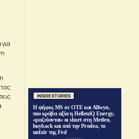
 για
νη
 η
στος
σεις
INSIDE STORIES
α
Η ψήφος MS σε ΟΤΕ και Allwyn,
που κρύβει αξία η HelleniQ Energy,
«μαζεύονται» οι short στη Metlen,
buyback και από την Prodea, το
unfair της Fed