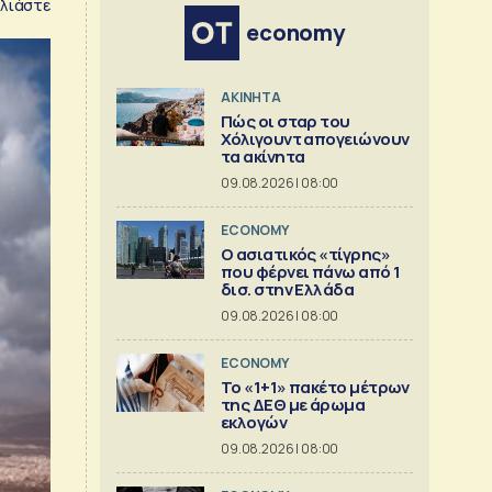
λιάστε
economy
ΑΚΙΝΗΤΑ
Πώς οι σταρ του
Χόλιγουντ απογειώνουν
τα ακίνητα
09.08.2026 | 08:00
ECONOMY
Ο ασιατικός «τίγρης»
που φέρνει πάνω από 1
δισ. στην Ελλάδα
09.08.2026 | 08:00
ECONOMY
Το «1+1» πακέτο μέτρων
της ΔΕΘ με άρωμα
εκλογών
09.08.2026 | 08:00