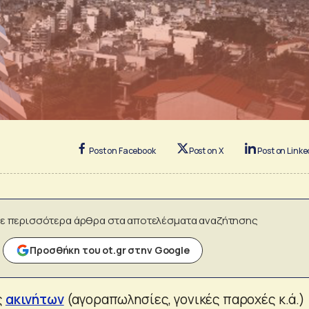
Post on Facebook
Post on X
Post on Linke
ε περισσότερα άρθρα στα αποτελέσματα αναζήτησης
Προσθήκη του ot.gr στην Google
ς
ακινήτων
(αγοραπωλησίες, γονικές παροχές κ.ά.)