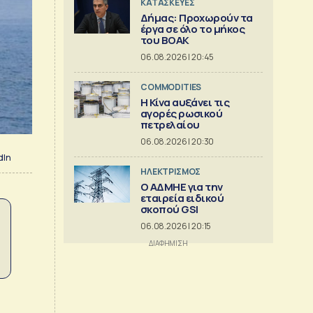
ΚΑΤΑΣΚΕΥΕΣ
Δήμας: Προχωρούν τα
έργα σε όλο το μήκος
του ΒΟΑΚ
06.08.2026 | 20:45
COMMODITIES
Η Κίνα αυξάνει τις
αγορές ρωσικού
πετρελαίου
06.08.2026 | 20:30
dIn
ΗΛΕΚΤΡΙΣΜΟΣ
O ΑΔΜΗΕ για την
εταιρεία ειδικού
σκοπού GSI
06.08.2026 | 20:15