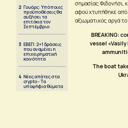
σημασίας Φιδονήσι, 
2
Γουόρς: Υπό ποιες
αφού χτυπήθηκε από
προϋποθέσεις θα
αυξήσει τα
αξιωματικός αργά το
επιτόκια τον
Σεπτέμβριο
BREAKING: co
vessel «Vasily
3
ΕΒΕΠ: 2+1 δράσεις
που αναμένει η
ammuniti
επιχειρηματική
κοινότητα
The boat take
Ukr
4
Νέες απάτες στα
crypto - Τα
υποψήφια θύματα