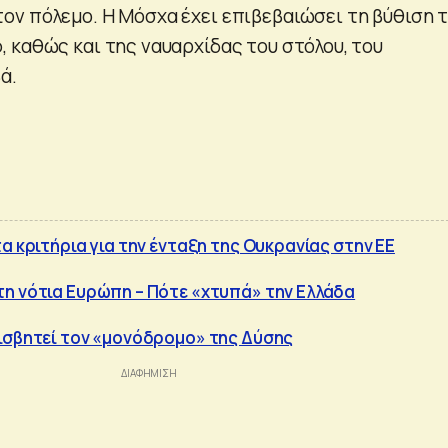
ν πόλεμο. Η Μόσχα έχει επιβεβαιώσει τη βύθιση 
 καθώς και της ναυαρχίδας του στόλου, του
ά.
α κριτήρια για την ένταξη της Ουκρανίας στην ΕΕ
η νότια Ευρώπη – Πότε «χτυπά» την Ελλάδα
ισβητεί τον «μονόδρομο» της Δύσης