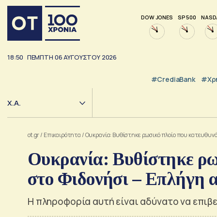
DOW JONES
SP 500
NASD
18:50
ΠΕΜΠΤΗ
06
ΑΥΓΟΥΣΤΟΥ
2026
#CrediaBank
#Χρ
Χ.Α.
ot.gr
/
Επικαιρότητα
/
Ουκρανία: Βυθίστηκε ρωσικό πλοίο που κατευθυν
Ουκρανία: Βυθίστηκε ρω
στο Φιδονήσι – Επλήγη 
Η πληροφορία αυτή είναι αδύνατο να επιβ