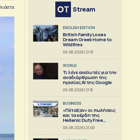
λιάστε
Stream
ENGLISH EDITION
British Family Loses
Dream Greek Home to
Wildfires
06.08.2026 | 21:31
WORLD
Τι λένε αναλυτές για την
αναδιάρθρωση της
ηγεσίας ΑΙ της Google
06.08.2026 | 21:15
BUSINESS
«Πέταξαν» οι πωλήσεις
και τα κέρδη της
Hellenic Duty Free
Shops
06.08.2026 | 21:00