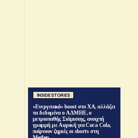
INSIDE STORIES
«Ενεργειακό» boost στο ΧΑ, αλλάζει
τα δεδομένα ο ΑΔΜΗΕ, ο
μετριοπαθής Σιάμισιης, ανοιχτή
γραμμή με Αφρική για Coca Cola,
παίρνουν ζημιές οι shorts στη
Metlen