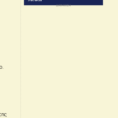
ο.
της