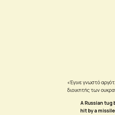
«Έγινε γνωστό αργότ
διοικητής των ουκρα
A Russian tug 
hit by a missil