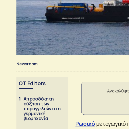
Newsroom
OT Editors
Ανακαλύψτ
1
Απροσδόκητη
αύξηση των
παραγγελιών στη
γερμανική
βιομηχανία
Ρωσικό
μεταγωγικό π