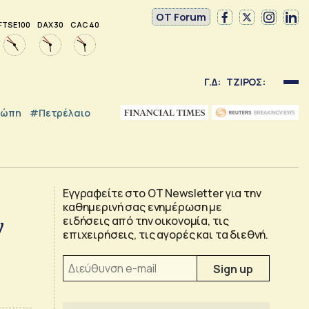
OT Forum
FTSE 100
DAX 30
CAC 40
Γ.Δ:
ΤΖΙΡΟΣ:
ρώπη
#Πετρέλαιο
Εγγραφείτε στο OT Newsletter για την
καθημερινή σας ενημέρωση με
ν
ειδήσεις από την οικονομία, τις
επιχειρήσεις, τις αγορές και τα διεθνή.