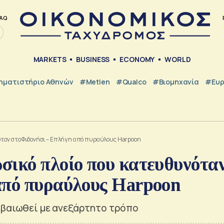
AQ
MARKETS
BUSINESS
ECONOMY
WORLD
ηματιστήριο Αθηνών
#metlen
#Qualco
#Βιομηχανία
#Ευ
όταν στο Φιδονήσι – Επλήγη από πυραύλους Harpoon
σικό πλοίο που κατευθυνότα
από πυραύλους Harpoon
εβαιωθεί με ανεξάρτητο τρόπο