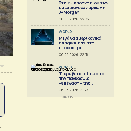
Στο «μικροσκόπιο» των
αμερικανικών αρχών η
JPMorgan
06.08.2026 | 22:33
WORLD
Μεγάλα αμερικανικά
hedge funds στο
στόχαστρο
κυβερνοεπιθέσεων
06.08.2026 | 22:15
dIn
WORLD
Τι κρύβεται πίσω από
την παγκόσμια
«επέλαση» της
κινεζικής
06.08.2026 | 21:45
αυτοκινητοβιομηχανίας
ο