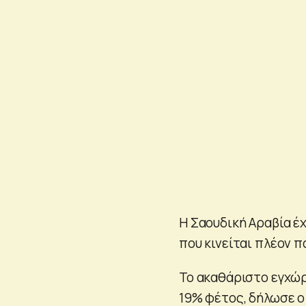
Η Σαουδική Αραβία έχ
που κινείται πλέον π
Το ακαθάριστο εγχώρ
19% φέτος, δήλωσε ο