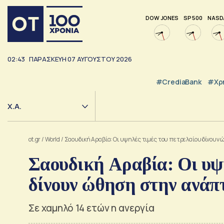
DOW JONES
SP 500
NASD
02:43
ΠΑΡΑΣΚΕΥΗ
07
ΑΥΓΟΥΣΤΟΥ
2026
#CrediaBank
#Χρ
Χ.Α.
ot.gr
/
World
/
Σαουδική Αραβία: Οι υψηλές τιμές του πετρελαίου δίνου
Σαουδική Αραβία: Οι υψη
δίνουν ώθηση στην ανάπ
Σε χαμηλό 14 ετών η ανεργία