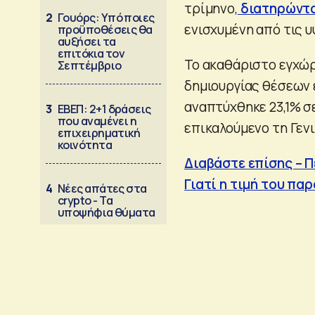
τρίμηνο,
διατηρώντα
2
Γουόρς: Υπό ποιες
ενισχυμένη από τις 
προϋποθέσεις θα
αυξήσει τα
επιτόκια τον
Το ακαθάριστο εγχώρ
Σεπτέμβριο
δημιουργίας θέσεων 
αναπτύχθηκε 23,1% σ
3
ΕΒΕΠ: 2+1 δράσεις
που αναμένει η
επικαλούμενο τη Γενι
επιχειρηματική
κοινότητα
Διαβάστε επίσης – 
Γιατί η τιμή του πα
4
Νέες απάτες στα
crypto - Τα
υποψήφια θύματα