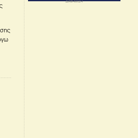
ς
ίσης
όγω