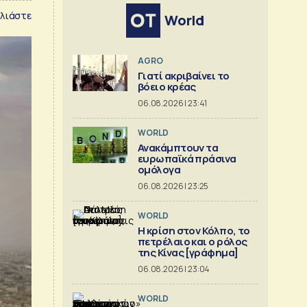
λιάστε
World
AGRO
Γιατί ακριβαίνει το
βόειο κρέας
06.08.2026 | 23:41
WORLD
Ανακάμπτουν τα
ευρωπαϊκά πράσινα
ομόλογα
06.08.2026 | 23:25
WORLD
Η κρίση στoν Κόλπο, το
πετρέλαιο και ο ρόλος
της Κίνας [γράφημα]
06.08.2026 | 23:04
WORLD