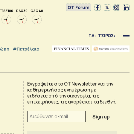
OT Forum
FTSE 100
DAX 30
CAC 40
Γ.Δ:
ΤΖΙΡΟΣ:
ρώπη
#Πετρέλαιο
Εγγραφείτε στο OT Newsletter για την
καθημερινή σας ενημέρωση με
ειδήσεις από την οικονομία, τις
επιχειρήσεις, τις αγορές και τα διεθνή.