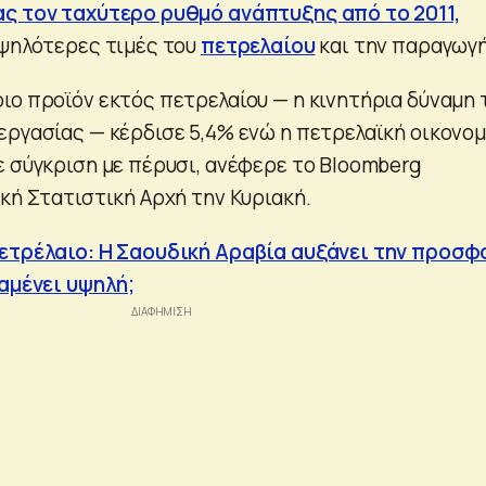
ς τον ταχύτερο ρυθμό ανάπτυξης από το 2011,
υψηλότερες τιμές του
πετρελαίου
και την παραγωγή
ιο προϊόν εκτός πετρελαίου — η κινητήρια δύναμη 
εργασίας — κέρδισε 5,4% ενώ η πετρελαϊκή οικονομ
ε σύγκριση με πέρυσι, ανέφερε το Bloomberg
κή Στατιστική Αρχή την Κυριακή.
Πετρέλαιο: Η Σαουδική Αραβία αυξάνει την προσφ
ραμένει υψηλή;