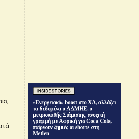
INSIDE STORIES
ιο,
«Ενεργειακό» boost στο ΧΑ, αλλάζει
τα δεδομένα ο ΑΔΜΗΕ, ο
μετριοπαθής Σιάμισιης, ανοιχτή
γραμμή με Αφρική για Coca Cola,
κατά
παίρνουν ζημιές οι shorts στη
Metlen