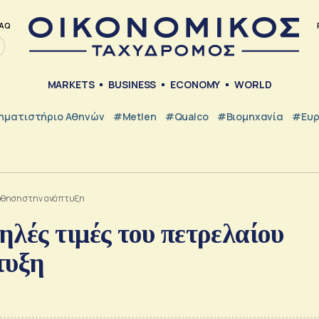
AQ
MARKETS
BUSINESS
ECONOMY
WORLD
ηματιστήριο Αθηνών
#metlen
#Qualco
#Βιομηχανία
#Ευ
ν ώθηση στην ανάπτυξη
λές τιμές του πετρελαίου
τυξη