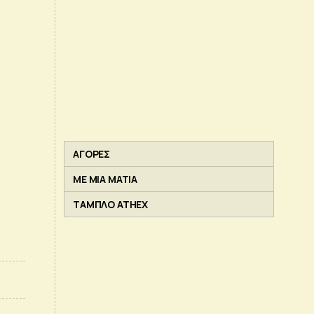
ΑΓΟΡΕΣ
ΜΕ ΜΙΑ ΜΑΤΙΑ
ΤΑΜΠΛΟ ATHEX