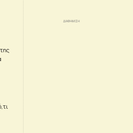
 της
α
,τι