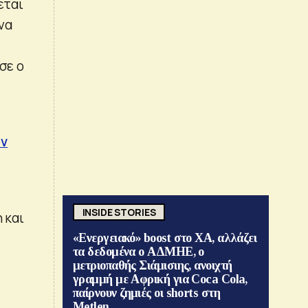
εται
να
σε ο
,
ων
INSIDE STORIES
 και
«Ενεργειακό» boost στο ΧΑ, αλλάζει
τα δεδομένα ο ΑΔΜΗΕ, ο
μετριοπαθής Σιάμισιης, ανοιχτή
γραμμή με Αφρική για Coca Cola,
παίρνουν ζημιές οι shorts στη
Metlen