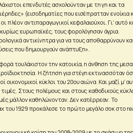
λάχιστοι επενδυτές ασχολούνταν με τη γη και τα
τιέρηδες» (εισοδηματίες που εισέπρατταν ενοίκια 
ι πλέον αντιπαραγωγικοί κεφαλαιούχοι. Γι’ αυτό κ
 κυρίως ευρωπαϊκές, τους φορολόγησαν άγρια.
ολογικά αντικίνητρα για να τους αποθαρρύνουν κα
σεις που δημιουργούν ανάπτυξη».
αφορά τουλάχιστον την κατοικία, η άνθηση της μεσα
κροϊδιοκτησία. Η ζήτηση για στέγη εκτινασσόταν ό
ί οικονομικοί κύκλοι του 20ου αιώνα. Και μαζί μ’ α
ι τιμές. Στους πολέμους και στους καθοδικούς κύκλ
ιμές μάλλον καθηλώνονταν. Δεν κατέρρεαν. Το
χ του 1929 προκάλεσε το πρώτο μεγάλο σοκ στο re
οικονομική κρίση του 2008-2009 με το σκάσιμο τη