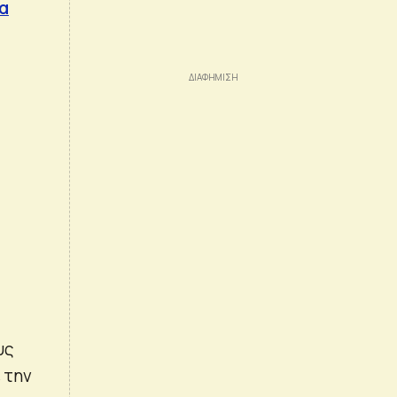
να
υς
 την