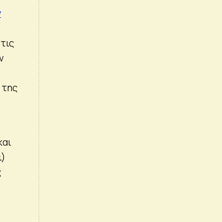
ν
τις
ν
 της
και
ι)
ς