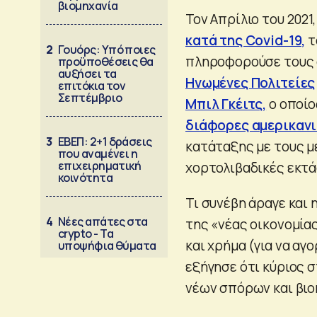
βιομηχανία
Τον Απρίλιο του 202
κατά της Covid-19,
τ
2
Γουόρς: Υπό ποιες
πληροφορούσε τους α
προϋποθέσεις θα
αυξήσει τα
Ηνωμένες Πολιτείες
επιτόκια τον
Σεπτέμβριο
Μπιλ Γκέιτς,
ο οποίο
διάφορες αμερικανι
3
ΕΒΕΠ: 2+1 δράσεις
κατάταξης με τους μ
που αναμένει η
επιχειρηματική
χορτολιβαδικές εκτά
κοινότητα
Τι συνέβη άραγε και
4
Νέες απάτες στα
της «νέας οικονομίας
crypto - Τα
και χρήμα (για να αγ
υποψήφια θύματα
εξήγησε ότι κύριος 
νέων σπόρων και βιο