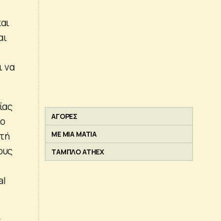
και
αι
ι να
ίας
ΑΓΟΡΕΣ
σο
ΜΕ ΜΙΑ ΜΑΤΙΑ
υτή
ους
ΤΑΜΠΛΟ ATHEX
al
ς