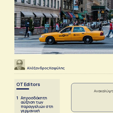
Αλέξανδρος Καψύλης
OT Editors
Ανακαλύψτ
1
Απροσδόκητη
αύξηση των
παραγγελιών στη
γερμανική