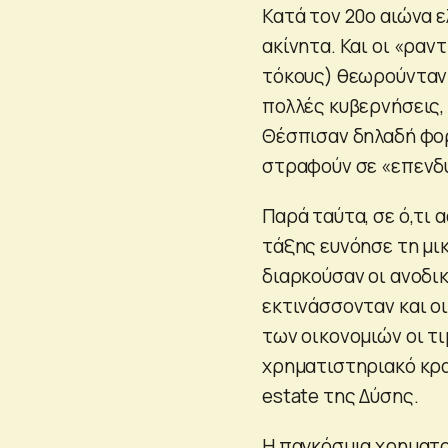
Κατά τον 20ο αιώνα ε
ακίνητα. Και οι «ραν
τόκους) θεωρούνταν ο
πολλές κυβερνήσεις,
Θέσπισαν δηλαδή φορ
στραφούν σε «επενδύ
Παρά ταύτα, σε ό,τι 
τάξης ευνόησε τη μι
διαρκούσαν οι ανοδικο
εκτινάσσονταν και ο
των οικονομιών οι τ
χρηματιστηριακό κρα
estate της Δύσης.
Η παγκόσμια χρηματο