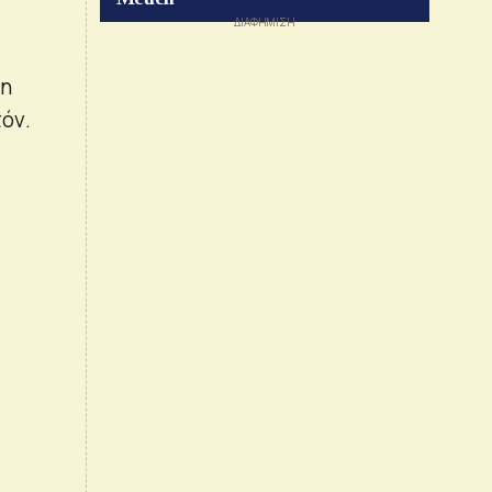
 η
όν.