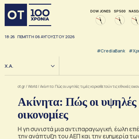
DOW JONES
SP 500
NASD
18:26
ΠΕΜΠΤΗ
06
ΑΥΓΟΥΣΤΟΥ
2026
#CrediaBank
#Χρ
Χ.Α.
ot.gr
/
World
/
Ακίνητα: Πώς οι υψηλές τιμές ναρκοθετούν τις εθνικές οικο
Ακίνητα: Πώς οι υψηλές 
οικονομίες
Η γη συνιστά μια αντιπαραγωγική, έωλη επ
την ανάπτυξη του ΑΕΠ και την ευημερία τω