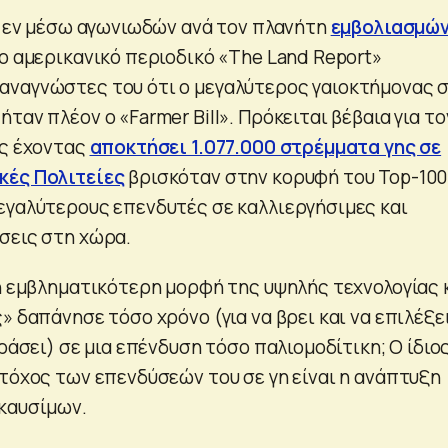
1, εν μέσω αγωνιωδών ανά τον πλανήτη
εμβολιασμώ
ο αμερικανικό περιοδικό «The Land Report»
ναγνώστες του ότι ο μεγαλύτερος γαιοκτήμονας σ
ήταν πλέον ο «Farmer Bill». Πρόκειται βέβαια για το
ς έχοντας
αποκτήσει 1.077.000 στρέμματα γης σε
κές Πολιτείες
βρισκόταν στην κορυφή του Top-100
εγαλύτερους επενδυτές σε καλλιεργήσιμες και
σεις στη χώρα.
 η εμβληματικότερη μορφή της υψηλής τεχνολογίας 
» δαπάνησε τόσο χρόνο (για να βρει και να επιλέξε
οράσει) σε μια επένδυση τόσο παλιομοδίτικη; Ο ίδιο
στόχος των επενδύσεών του σε γη είναι η ανάπτυξη
καυσίμων.