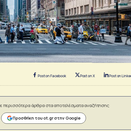
Post on Facebook
Post on X
Post on Linke
ε περισσότερα άρθρα στα αποτελέσματα αναζήτησης
Προσθήκη του ot.gr στην Google