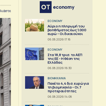
economy
λιάστε
ECONOMY
Αύριο η πληρωμή του
βοηθήματος έως 1.000
ευρώ – Oι δικαιούχοι
06.08.2026 | 17:16
ECONOMY
Στα 18,8 τρισ. το ΑΕΠ
της ΕΕ - Η θέση της
Ελλάδας
06.08.2026 | 16:30
ΒΙΟΜΗΧΑΝΙΑ
Πακέτο 4,4 δισ. ευρώ για
τη βιομηχανία – Οι 7
προτεραιότητες
06.08.2026 | 14:08