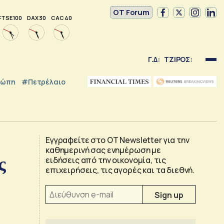
OT Forum
FTSE 100
DAX 30
CAC 40
Γ.Δ:
ΤΖΙΡΟΣ:
ρώπη
#Πετρέλαιο
Εγγραφείτε στο OT Newsletter για την
καθημερινή σας ενημέρωση με
ς
ειδήσεις από την οικονομία, τις
επιχειρήσεις, τις αγορές και τα διεθνή.