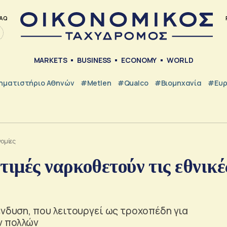
AQ
MARKETS
BUSINESS
ECONOMY
WORLD
ηματιστήριο Αθηνών
#metlen
#Qualco
#Βιομηχανία
#Ευ
νομίες
τιμές ναρκοθετούν τις εθνικέ
ένδυση, που λειτουργεί ως τροχοπέδη για
ν πολλών