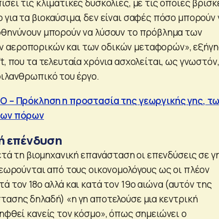
σει τις κλιματικές δυσκολίες, με τις οποίες βρίσκ
 για τα βιοκαύσιμα, δεν είναι σαφές πόσο μπορούν 
φθηνύνουν μπορούν να λύσουν το πρόβλημα των
 αεροπορικών και των οδικών μεταφορών», εξήγη
t, που τα τελευταία χρόνια ασχολείται, ως γνωστόν
φιλανθρωπικό του έργο.
O – Πρόκληση η προστασία της γεωργικής γης, τ
νων πόρων
ή επένδυση
μετά τη βιομηχανική επανάσταση οι επενδύσεις σε γη
 θεωρούνται από τους οικονομολόγους ως οι πλέον
ά τον 18ο αλλά και κατά τον 19ο αιώνα (αυτόν της
τασης δηλαδή) «η γη αποτελούσε μια κεντρική
ληφθεί κανείς τον κόσμο», όπως σημειώνει ο