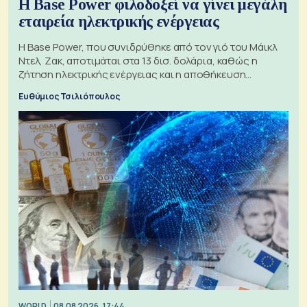
Η Base Power φιλοδοξεί να γίνει μεγάλη
εταιρεία ηλεκτρικής ενέργειας
Η Base Power, που συνιδρύθηκε από τον γιό του Μάικλ
Ντελ, Ζακ, αποτιμάται στα 13 δισ. δολάρια, καθώς η
ζήτηση ηλεκτρικής ενέργειας και η αποθήκευση
μπαταριών αυξάνονται
Ευθύμιος Τσιλιόπουλος
WORLD
08.08.2026, 17:44