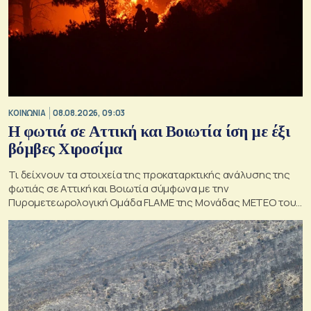
ΚΟΙΝΩΝΙΑ
08.08.2026, 09:03
Η φωτιά σε Αττική και Βοιωτία ίση με έξι
βόμβες Χιροσίμα
Τι δείχνουν τα στοιχεία της προκαταρκτικής ανάλυσης της
φωτιάς σε Αττική και Βοιωτία σύμφωνα με την
Πυρομετεωρολογική Ομάδα FLAME της Μονάδας ΜΕΤΕΟ του
Εθνικού Αστεροσκοπείου Αθηνών.