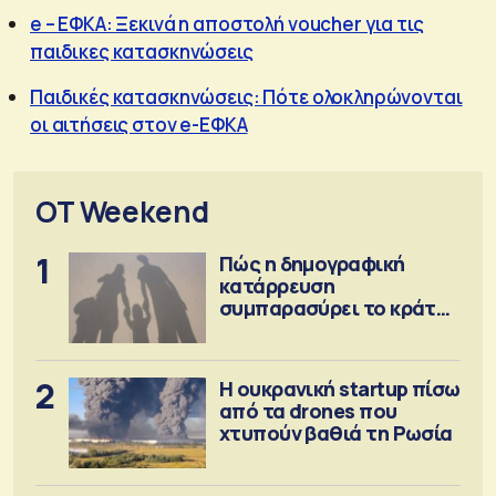
e – ΕΦΚΑ: Ξεκινά η αποστολή voucher για τις
παιδικες κατασκηνώσεις
Παιδικές κατασκηνώσεις: Πότε ολοκληρώνονται
οι αιτήσεις στον e-ΕΦΚΑ
OT Weekend
1
Πώς η δημογραφική
κατάρρευση
συμπαρασύρει το κράτος
πρόνοιας
2
Η ουκρανική startup πίσω
από τα drones που
χτυπούν βαθιά τη Ρωσία