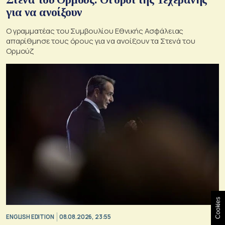
για να ανοίξουν
Ο γραμματέας του Συμβουλίου Εθνικής Ασφάλειας
απαρίθμησε τους όρους για να ανοίξουν τα Στενά του
Ορμούζ
Cookies
ENGLISH EDITION
08.08.2026, 23:55