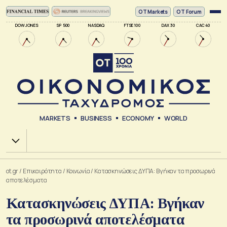
ΟΤ Markets
OT Forum
DOW JONES
SP 500
NASDAQ
FTSE 100
DAX 30
CAC 40
MARKETS
BUSINESS
ECONOMY
WORLD
Χ.Α.
ot.gr
/
Επικαιρότητα
/
Κοινωνία
/
Κατασκηνώσεις ΔΥΠΑ: Βγήκαν τα προσωρινά
αποτελέσματα
Κατασκηνώσεις ΔΥΠΑ: Βγήκαν
τα προσωρινά αποτελέσματα