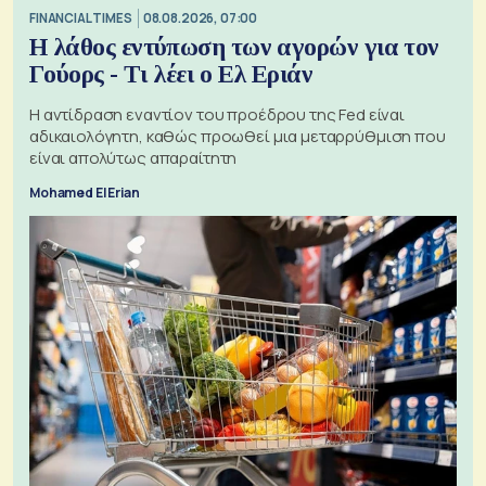
FINANCIAL TIMES
08.08.2026, 07:00
Η λάθος εντύπωση των αγορών για τον
Γούορς - Τι λέει ο Ελ Εριάν
Η αντίδραση εναντίον του προέδρου της Fed είναι
αδικαιολόγητη, καθώς προωθεί μια μεταρρύθμιση που
είναι απολύτως απαραίτητη
Mohamed El Erian