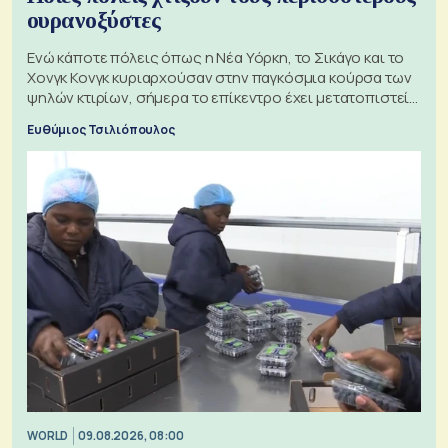
ουρανοξύστες
Ενώ κάποτε πόλεις όπως η Νέα Υόρκη, το Σικάγο και το
Χονγκ Κονγκ κυριαρχούσαν στην παγκόσμια κούρσα των
ψηλών κτιρίων, σήμερα το επίκεντρο έχει μετατοπιστεί
προς την Ασία
Ευθύμιος Τσιλιόπουλος
WORLD
09.08.2026, 08:00