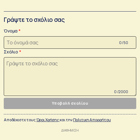
Γράψτε το σχόλιο σας
Όνομα
0 /50
Σχόλιο
0 /2000
Υποβολή σχολίου
Αποδέχεστε τους
Όροι Χρήσης
και την
Πολιτικη Απορρήτου