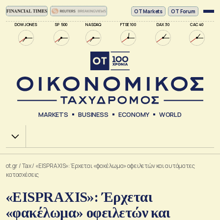
ΟΤ Markets
OT Forum
DOW JONES
SP 500
NASDAQ
FTSE 100
DAX 30
CAC 40
MARKETS
BUSINESS
ECONOMY
WORLD
Χ.Α.
ot.gr
/
Tax
/
«EISPRAXIS»: Έρχεται «φακέλωμα» οφειλετών και αυτόματες
κατασχέσεις
«EISPRAXIS»: Έρχεται
«φακέλωμα» οφειλετών και