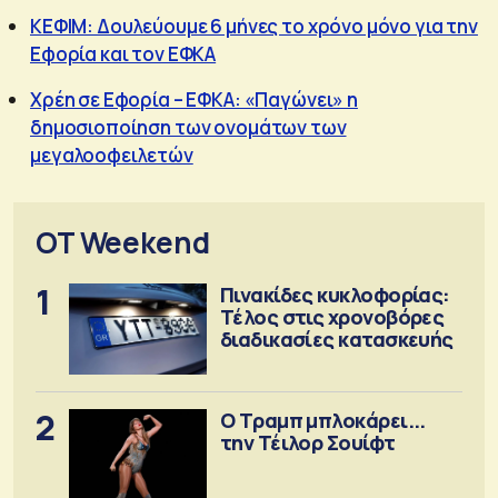
ΚΕΦΙΜ: Δουλεύουμε 6 μήνες το χρόνο μόνο για την
Εφορία και τον ΕΦΚΑ
Χρέη σε Εφορία – ΕΦΚΑ: «Παγώνει» η
δημοσιοποίηση των ονομάτων των
μεγαλοοφειλετών
OT Weekend
1
Πινακίδες κυκλοφορίας:
Τέλος στις χρονοβόρες
διαδικασίες κατασκευής
2
Ο Τραμπ μπλοκάρει...
την Τέιλορ Σουίφτ