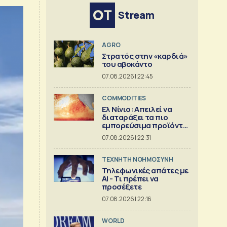
Stream
AGRO
Στρατός στην «καρδιά»
του αβοκάντο
07.08.2026 | 22:45
COMMODITIES
Ελ Νίνιο: Απειλεί να
διαταράξει τα πιο
εμπορεύσιμα προϊόντα
στον κόσμο
07.08.2026 | 22:31
TΕΧΝΗΤΗ ΝΟΗΜΟΣΥΝΗ
Τηλεφωνικές απάτες με
ΑΙ - Τι πρέπει να
προσέξετε
07.08.2026 | 22:16
WORLD