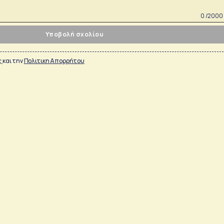
0 /2000
Υποβολή σχολίου
ς
και την
Πολιτικη Απορρήτου