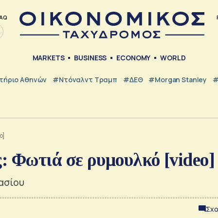
AQ
MARKETS
BUSINESS
ECONOMY
WORLD
τήριο Αθηνών
#Ντόναλντ Τραμπ
#ΔΕΘ
#Morgan Stanley
#
o]
 Φωτιά σε ρυμουλκό [video]
ασίου
Σχο