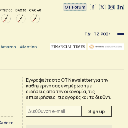
OT Forum
FTSE 100
DAX 30
CAC 40
Γ.Δ:
ΤΖΙΡΟΣ:
Amazon
#Metlen
Εγγραφείτε στο OT Newsletter για την
καθημερινή σας ενημέρωση με
ειδήσεις από την οικονομία, τις
επιχειρήσεις, τις αγορές και τα διεθνή.
λιάστε