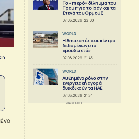
Το «πικρό» δίλημμα του
Τραμπ για το Ιράν και τα
Στενά του Ορμούζ
07.08.2026 | 22:00
WORLD
Η Amazon έχτισε κέντρο
δεδομένων στα
«μουλωχτά»
dIn
07.08.2026 | 21:45
WORLD
Αυξημένο ρόλο στην
ενεργειακή αγορά
διεκδικούν τα ΗΑΕ
07.08.2026 | 21:24
μένο