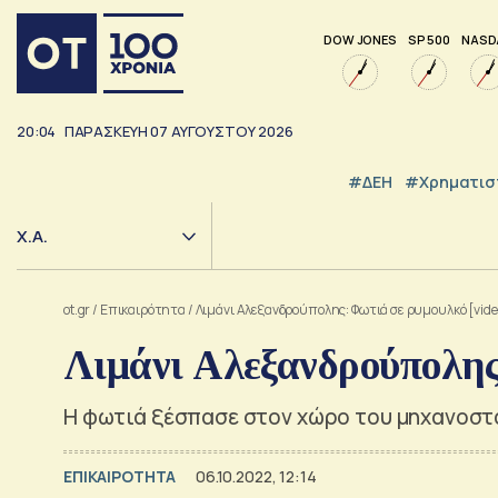
DOW JONES
SP 500
NASD
20:04
ΠΑΡΑΣΚΕΥΗ
07
ΑΥΓΟΥΣΤΟΥ
2026
#ΔΕΗ
#Χρηματισ
Χ.Α.
ot.gr
/
Επικαιρότητα
/
Λιμάνι Αλεξανδρούπολης: Φωτιά σε ρυμουλκό [vide
Λιμάνι Αλεξανδρούπολης:
Η φωτιά ξέσπασε στον χώρο του μηχανοστ
ΕΠΙΚΑΙΡΟΤΗΤΑ
06.10.2022, 12:14