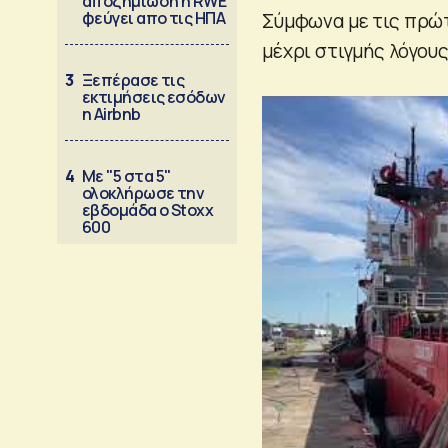
αποζημίωση η RWE
φεύγει απο τις ΗΠΑ
Σύμφωνα με τις πρώ
μέχρι στιγμής λόγου
3
Ξεπέρασε τις
εκτιμήσεις εσόδων
η Airbnb
4
Με "5 στα 5"
ολοκλήρωσε την
εβδομάδα ο Stoxx
600