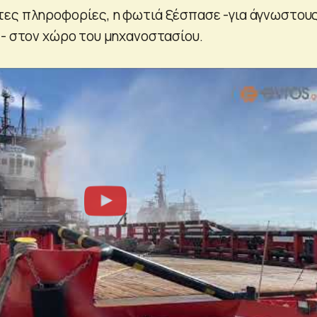
τες πληροφορίες, η φωτιά ξέσπασε -για άγνωστου
ς- στον χώρο του μηχανοστασίου.