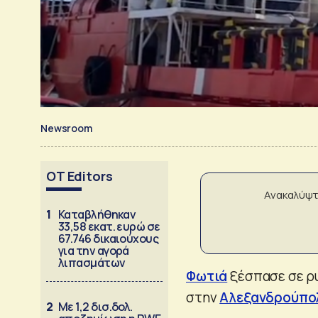
Newsroom
OT Editors
Ανακαλύψτ
1
Καταβλήθηκαν
33,58 εκατ. ευρώ σε
67.746 δικαιούχους
για την αγορά
λιπασμάτων
Φωτιά
ξέσπασε σε ρυ
στην
Αλεξανδρούπο
2
Με 1,2 δισ.δολ.