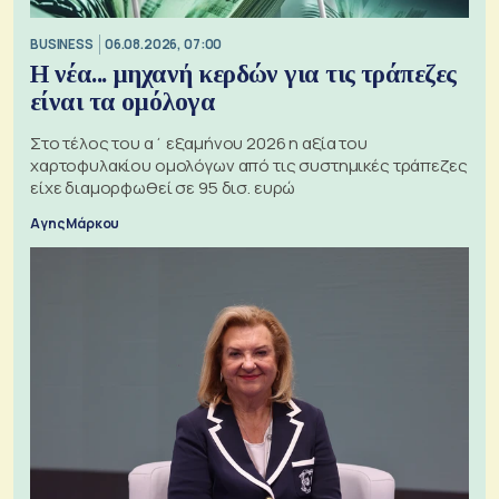
BUSINESS
06.08.2026, 07:00
Η νέα... μηχανή κερδών για τις τράπεζες
είναι τα ομόλογα
Στο τέλος του α΄ εξαμήνου 2026 η αξία του
χαρτοφυλακίου ομολόγων από τις συστημικές τράπεζες
είχε διαμορφωθεί σε 95 δισ. ευρώ
Αγης Μάρκου