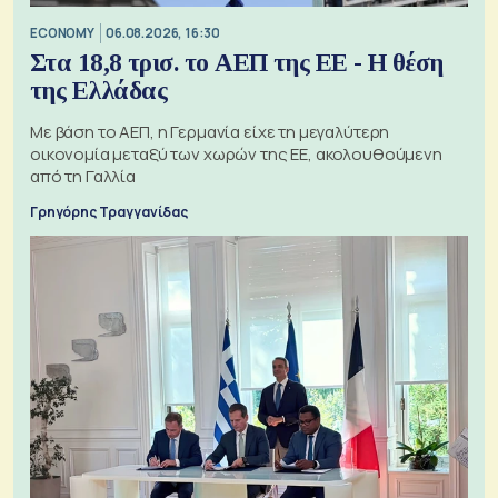
ECONOMY
06.08.2026, 16:30
Στα 18,8 τρισ. το ΑΕΠ της ΕΕ - Η θέση
της Ελλάδας
Με βάση το ΑΕΠ, η Γερμανία είχε τη μεγαλύτερη
οικονομία μεταξύ των χωρών της ΕΕ, ακολουθούμενη
από τη Γαλλία
Γρηγόρης Τραγγανίδας