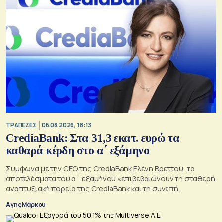
ΤΡΑΠΕΖΕΣ
06.08.2026, 18:13
CrediaBank: Στα 31,3 εκατ. ευρώ τα
καθαρά κέρδη στο α΄ εξάμηνο
Σύμφωνα με την CEO της CrediaBank Ελένη Βρεττού, τα
αποτελέσματα του α΄ εξαμήνου «επιβεβαιώνουν τη σταθερή
αναπτυξιακή πορεία της CrediaBank και τη συνεπή
υλοποίηση της στρατηγικής μας»
Αγης Μάρκου