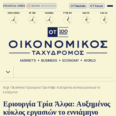
ΟΤ Markets
OT Forum
DOW JONES
SP 500
NASDAQ
FTSE 100
DAX 30
CAC 40
MARKETS
BUSINESS
ECONOMY
WORLD
Χ.Α.
ot.gr
/
Business
/
Εριουργία Τρία Άλφα: Αυξημένος κύκλος εργασιών το
εννιάμηνο
Εριουργία Τρία Άλφα: Αυξημένος
κύκλος εργασιών το εννιάμηνο