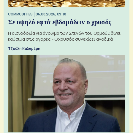
COMMODITIES
06.08.2026, 09:18
Σε υψηλό εφτά εβδομάδων ο χρυσός
Η αισιοδοξία για άνοιγμα των Στενών του Ορμούζ δίνει
καύσιμα στις αγορές - Ο χρυσός συνεχίζει ανοδικά
Τζούλη Καλημέρη