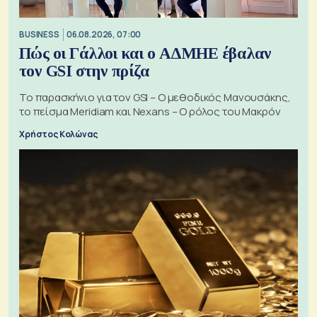
BUSINESS
06.08.2026, 07:00
Πώς οι Γάλλοι και ο ΑΔΜΗΕ έβαλαν
τον GSI στην πρίζα
Το παρασκήνιο για τον GSI – Ο μεθοδικός Μανουσάκης,
το πείσμα Meridiam και Nexans – Ο ρόλος του Μακρόν
Χρήστος Κολώνας