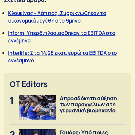
Σχετικά άρθρα:
Κλουκίνας – Λάππας: Συρρικνώθηκαν τα
οικονομικά μεγέθη στο 9μηνο
Inform: Υπερδιπλασιάσθηκαν τα EBITDA στο
εννέμηνο
Interlife: Στα 14,28 εκατ. ευρώ τα EBITDA στο
εννέαμηνο
OT Editors
1
Απροσδόκητη αύξηση
των παραγγελιών στη
γερμανική βιομηχανία
2
Γουόρς: Υπό ποιες