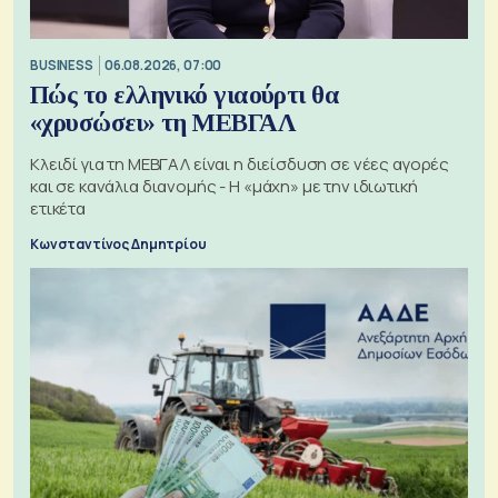
BUSINESS
06.08.2026, 07:00
Πώς το ελληνικό γιαούρτι θα
«χρυσώσει» τη ΜΕΒΓΑΛ
Κλειδί για τη ΜΕΒΓΑΛ είναι η διείσδυση σε νέες αγορές
και σε κανάλια διανομής - Η «μάχη» με την ιδιωτική
ετικέτα
Κωνσταντίνος Δημητρίου