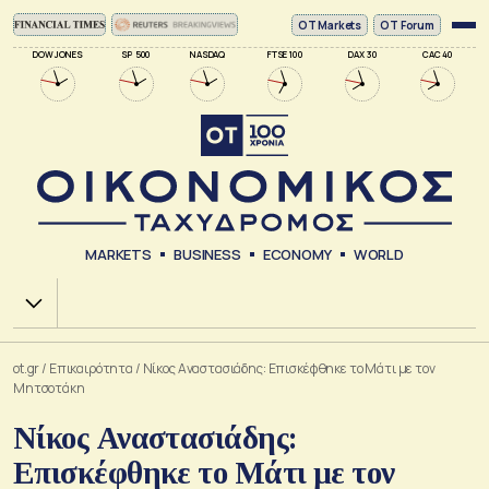
ΟΤ Markets
OT Forum
DOW JONES
SP 500
NASDAQ
FTSE 100
DAX 30
CAC 40
MARKETS
BUSINESS
ECONOMY
WORLD
Χ.Α.
ot.gr
/
Επικαιρότητα
/
Νίκος Αναστασιάδης: Επισκέφθηκε το Μάτι με τον
Μητσοτάκη
Νίκος Αναστασιάδης:
Επισκέφθηκε το Μάτι με τον