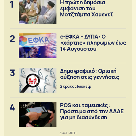
1
Η πρώτη δημόσια
εμφάνιση του
Μοτζτάμπα Χαμενεΐ
2
e-ΕΦΚΑ – ΔΥΠΑ: Ο
«χάρτης» πληρωμών έως
14 Αυγούστου
3
Δημογραφικό: Οριακή
αύξηση στις γεννήσεις
Στράτος Ιωακείμ
4
POS και ταμειακές:
Πρόστιμα από την ΑΑΔΕ
για μη διασύνδεση