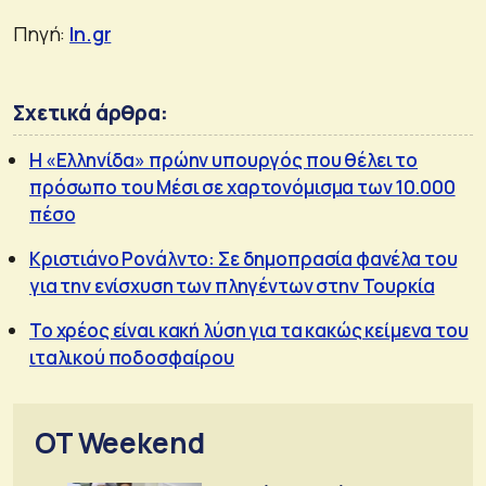
Πηγή:
In.gr
Σχετικά άρθρα:
Η «Ελληνίδα» πρώην υπουργός που θέλει το
πρόσωπο του Μέσι σε χαρτονόμισμα των 10.000
πέσο
Κριστιάνο Ρονάλντο: Σε δημοπρασία φανέλα του
για την ενίσχυση των πληγέντων στην Τουρκία
Το χρέος είναι κακή λύση για τα κακώς κείμενα του
ιταλικού ποδοσφαίρου
OT Weekend