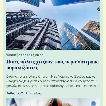
WORLD
09.08.2026, 08:00
Ποιες πόλεις χτίζουν τους περισσότερους
ουρανοξύστες
Ενώ κάποτε πόλεις όπως η Νέα Υόρκη, το Σικάγο και το
Χονγκ Κονγκ κυριαρχούσαν στην παγκόσμια κούρσα των
ψηλών κτιρίων, σήμερα το επίκεντρο έχει μετατοπιστεί
προς την Ασία
Ευθύμιος Τσιλιόπουλος