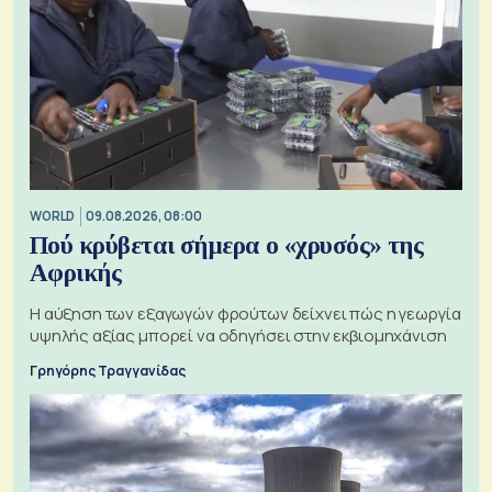
WORLD
09.08.2026, 08:00
Πού κρύβεται σήμερα ο «χρυσός» της
Αφρικής
Η αύξηση των εξαγωγών φρούτων δείχνει πώς η γεωργία
υψηλής αξίας μπορεί να οδηγήσει στην εκβιομηχάνιση
Γρηγόρης Τραγγανίδας