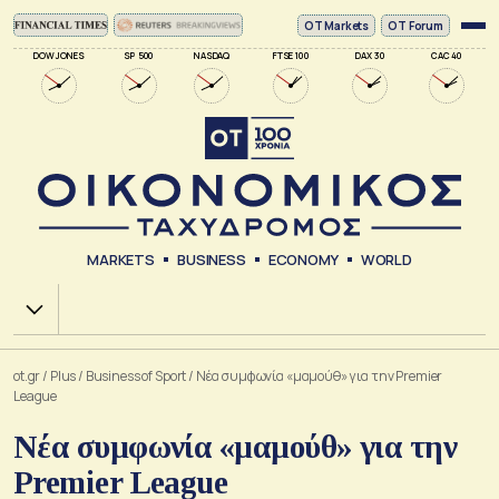
ΟΤ Markets
OT Forum
DOW JONES
SP 500
NASDAQ
FTSE 100
DAX 30
CAC 40
MARKETS
BUSINESS
ECONOMY
WORLD
Χ.Α.
ot.gr
/
Plus
/
Business of Sport
/
Νέα συμφωνία «μαμούθ» για την Premier
League
Νέα συμφωνία «μαμούθ» για την
Premier League