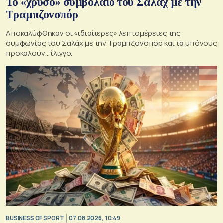
Το «χρυσό» συμβόλαιο του Σαλάχ με την
Τραμπζονσπόρ
Αποκαλύφθηκαν οι «ιδιαίτερες» λεπτομέρειες της
συμφωνίας του Σαλάχ με την Τραμπζονσπόρ και τα μπόνους
προκαλούν… ίλιγγο.
BUSINESS OF SPORT
07.08.2026, 10:49