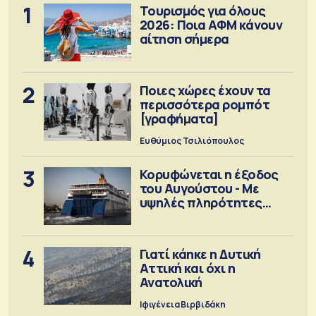
1
Τουρισμός για όλους
2026: Ποια ΑΦΜ κάνουν
αίτηση σήμερα
2
Ποιες χώρες έχουν τα
περισσότερα ρομπότ
[γραφήματα]
Ευθύμιος Τσιλιόπουλος
3
Κορυφώνεται η έξοδος
του Αυγούστου - Με
υψηλές πληρότητες
αναχωρούν τα πλοία
4
Γιατί κάηκε η Δυτική
Αττική και όχι η
Ανατολική
Ιφιγένεια Βιρβιδάκη