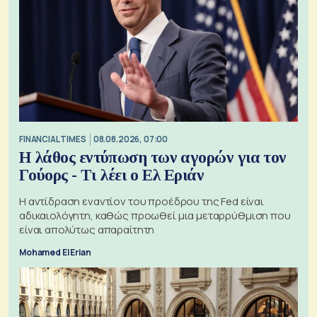
FINANCIAL TIMES
08.08.2026, 07:00
Η λάθος εντύπωση των αγορών για τον
Γούορς - Τι λέει ο Ελ Εριάν
Η αντίδραση εναντίον του προέδρου της Fed είναι
αδικαιολόγητη, καθώς προωθεί μια μεταρρύθμιση που
είναι απολύτως απαραίτητη
Mohamed El Erian