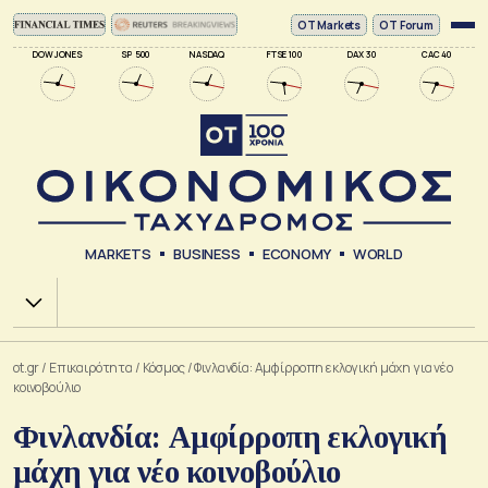
ΟΤ Markets
OT Forum
DOW JONES
SP 500
NASDAQ
FTSE 100
DAX 30
CAC 40
MARKETS
BUSINESS
ECONOMY
WORLD
Χ.Α.
ot.gr
/
Επικαιρότητα
/
Κόσμος
/
Φινλανδία: Αμφίρροπη εκλογική μάχη για νέο
κοινοβούλιο
Φινλανδία: Αμφίρροπη εκλογική
μάχη για νέο κοινοβούλιο