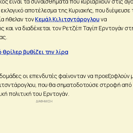
κός είναι τα συναισθήματα που κυριαρχούν στις αγ
 εκλογικό αποτέλεσμα της Κυριακής, που διέψευσε 
ία ήθελαν τον
Κεμάλ Κιλιτσντάρογλου
να
ς και να διαδέχεται τον Ρετζέπ Ταγίπ Ερντογάν στ
ας.
ό θρίλερ βυθίζει την λίρα
δομάδες οι επενδυτές φαίνονταν να προεξοφλούν 
ιλιτσντάρογλου, που θα σηματοδοτούσε στροφή από
κή πολιτική του Ερντογάν.