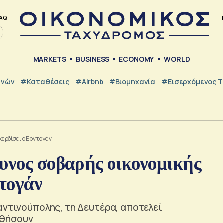
AQ
MARKETS
BUSINESS
ECONOMY
WORLD
ηνών
#Καταθέσεις
#Airbnb
#Βιομηχανία
#εισερχόμενος Τ
κερδίσει ο Ερντογάν
υνος σοβαρής οικονομικής
ντογάν
αντινούπολης, τη Δευτέρα, αποτελεί
υθήσουν