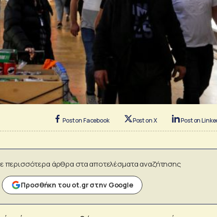
Post on Facebook
Post on X
Post on Linke
ε περισσότερα άρθρα στα αποτελέσματα αναζήτησης
Προσθήκη του ot.gr στην Google