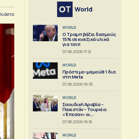
World
λιάστε
WORLD
Ο Τραμπ βάζει δασμούς
15% σε κινεζικά υλικά
για τσιπ
07.08.2026 | 17:12
WORLD
Πρόστιμο-μαμούθ 1 δισ.
στη Meta
07.08.2026 | 16:33
WORLD
Σαουδική Αραβία –
Πακιστάν – Τουρκία:
«Έπεσαν» οι
υπογραφές στην «κοινή
07.08.2026 | 16:16
αμυντική συμφωνία της
Μέκκας»
WORLD