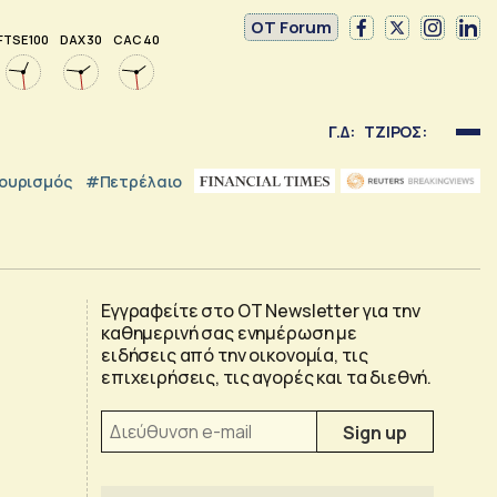
OT Forum
FTSE 100
DAX 30
CAC 40
Γ.Δ:
ΤΖΙΡΟΣ:
ουρισμός
#Πετρέλαιο
Εγγραφείτε στο OT Newsletter για την
καθημερινή σας ενημέρωση με
ειδήσεις από την οικονομία, τις
επιχειρήσεις, τις αγορές και τα διεθνή.