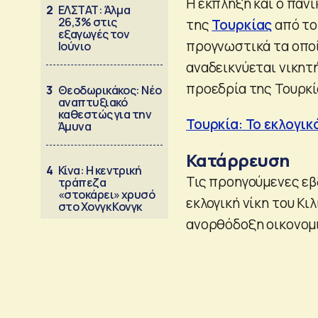
Η έκπληξη και ο πανι
2
ΕΛΣΤΑΤ: Άλμα
26,3% στις
της
Τουρκίας
από το
εξαγωγές τον
προγνωστικά τα οπο
Ιούνιο
αναδεικνύεται νικητή
προεδρία της Τουρκί
3
Θεοδωρικάκος: Νέο
αναπτυξιακό
καθεστώς για την
Τουρκία: Το εκλογικ
Άμυνα
Κατάρρευση
4
Κίνα: Η κεντρική
Τις προηγούμενες εβ
τράπεζα
«στοκάρει» χρυσό
εκλογική νίκη του Κ
στο Χονγκ Κονγκ
ανορθόδοξη οικονομι