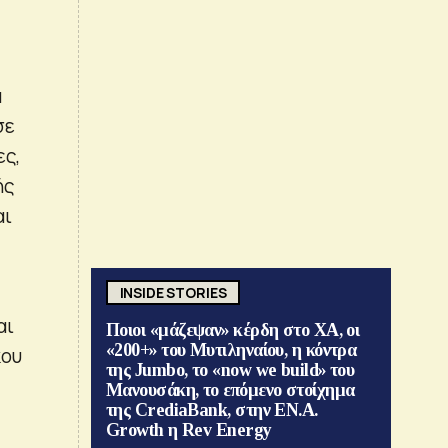
α
σε
ες,
ής
αι
INSIDE STORIES
αι
Ποιοι «μάζεψαν» κέρδη στο ΧΑ, οι
«200+» του Μυτιληναίου, η κόντρα
κου
της Jumbo, το «now we build» του
Μανουσάκη, το επόμενο στοίχημα
της CrediaBank, στην ΕΝ.Α.
Growth η Rev Energy