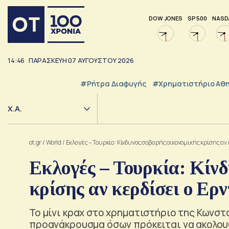
DOW JONES
SP 500
NASD
14:46
ΠΑΡΑΣΚΕΥΗ
07
ΑΥΓΟΥΣΤΟΥ
2026
#ρήτρα Διαφυγής
#Χρηματιστήριο Αθ
Χ.Α.
ot.gr
/
World
/
Εκλογές – Τουρκία: Κίνδυνος σοβαρής οικονομικής κρίσης αν 
Εκλογές – Τουρκία: Κίνδ
κρίσης αν κερδίσει ο Ερ
Το μίνι κραχ στο χρηματιστήριο της Κωνστ
προανάκρουσμα όσων πρόκειται να ακολο