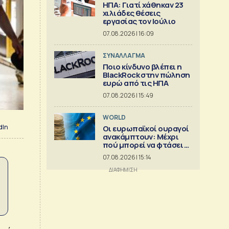
ΗΠΑ: Γιατί χάθηκαν 23
χιλιάδες θέσεις
εργασίας τον Ιούλιο
07.08.2026 | 16:09
ΣΥΝΑΛΛΑΓΜΑ
Ποιο κίνδυνο βλέπει η
BlackRock στην πώληση
ευρώ από τις ΗΠΑ
07.08.2026 | 15:49
WORLD
dIn
Οι ευρωπαϊκοί ουραγοί
ανακάμπτουν: Μέχρι
πού μπορεί να φτάσει η
άνοδος;
07.08.2026 | 15:14