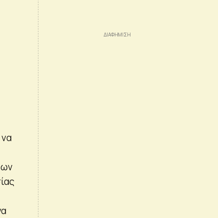
 να
των
σίας
να