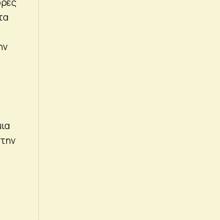
ορές
τα
ην
μια
 την