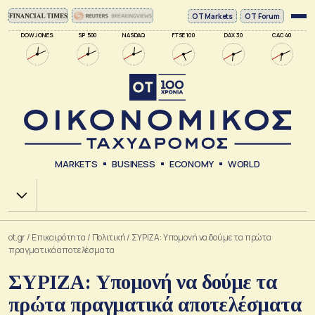
ΟΤ Markets
OT Forum
DOW JONES
SP 500
NASDAQ
FTSE 100
DAX 30
CAC 40
MARKETS
BUSINESS
ECONOMY
WORLD
Χ.Α.
ot.gr
/
Επικαιρότητα
/
Πολιτική
/
ΣΥΡΙΖΑ: Υπομονή να δούμε τα πρώτα
πραγματικά αποτελέσματα
ΣΥΡΙΖΑ: Υπομονή να δούμε τα
πρώτα πραγματικά αποτελέσματα