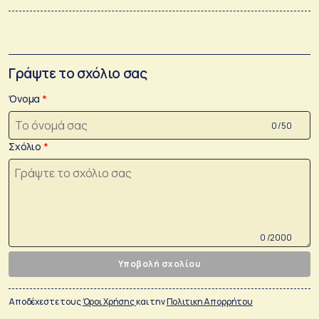
Γράψτε το σχόλιο σας
Όνομα
0 /50
Σχόλιο
0 /2000
Υποβολή σχολίου
Αποδέχεστε τους
Όροι Χρήσης
και την
Πολιτικη Απορρήτου