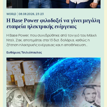
WORLD
08.08.2026, 23:23
Η Base Power φιλοδοξεί να γίνει μεγάλη
εταιρεία ηλεκτρικής ενέργειας
Η Base Power, που συνιδρύθηκε από τον γιό του Μάικλ
Ντελ, Ζακ, αποτιμάται στα 13 δισ. δολάρια, καθώς η
ζήτηση ηλεκτρικής ενέργειας και η αποθήκευση
μπαταριών αυξάνονται
Ευθύμιος Τσιλιόπουλος