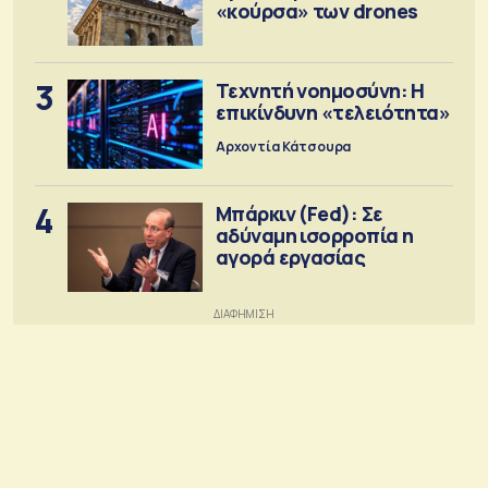
«κούρσα» των drones
3
Τεχνητή νοημοσύνη: Η
επικίνδυνη «τελειότητα»
Αρχοντία Κάτσουρα
4
Μπάρκιν (Fed): Σε
αδύναμη ισορροπία η
αγορά εργασίας