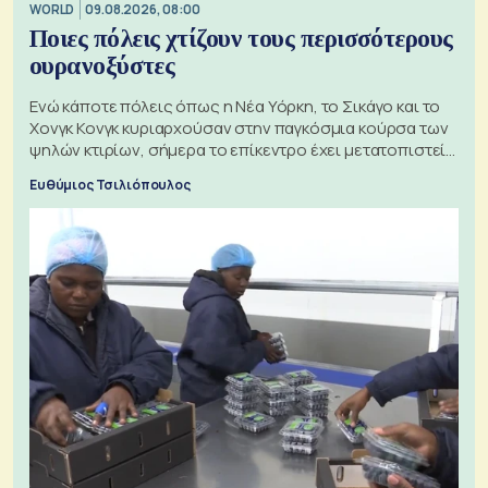
WORLD
09.08.2026, 08:00
Ποιες πόλεις χτίζουν τους περισσότερους
ουρανοξύστες
Ενώ κάποτε πόλεις όπως η Νέα Υόρκη, το Σικάγο και το
Χονγκ Κονγκ κυριαρχούσαν στην παγκόσμια κούρσα των
ψηλών κτιρίων, σήμερα το επίκεντρο έχει μετατοπιστεί
προς την Ασία
Ευθύμιος Τσιλιόπουλος