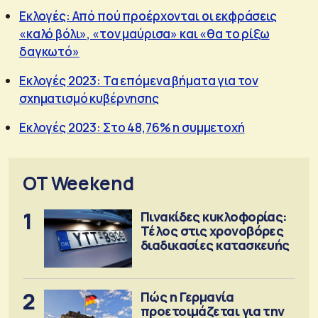
Εκλογές: Από πού προέρχονται οι εκφράσεις
«καλό βόλι», «τον μαύρισα» και «θα το ρίξω
δαγκωτό»
Εκλογές 2023: Τα επόμενα βήματα για τον
σχηματισμό κυβέρνησης
Εκλογές 2023: Στο 48,76% η συμμετοχή
OT Weekend
1
Πινακίδες κυκλοφορίας:
Τέλος στις χρονοβόρες
διαδικασίες κατασκευής
2
Πώς η Γερμανία
προετοιμάζεται για την