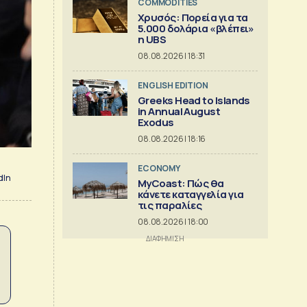
COMMODITIES
Χρυσός: Πορεία για τα
5.000 δολάρια «βλέπει»
η UBS
08.08.2026 | 18:31
ENGLISH EDITION
Greeks Head to Islands
in Annual August
Exodus
08.08.2026 | 18:16
ECONOMY
dIn
MyCoast: Πώς θα
κάνετε καταγγελία για
τις παραλίες
08.08.2026 | 18:00