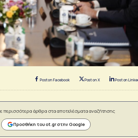
Post on Facebook
Post on X
Post on Linke
ε περισσότερα άρθρα στα αποτελέσματα αναζήτησης
Προσθήκη του ot.gr στην Google