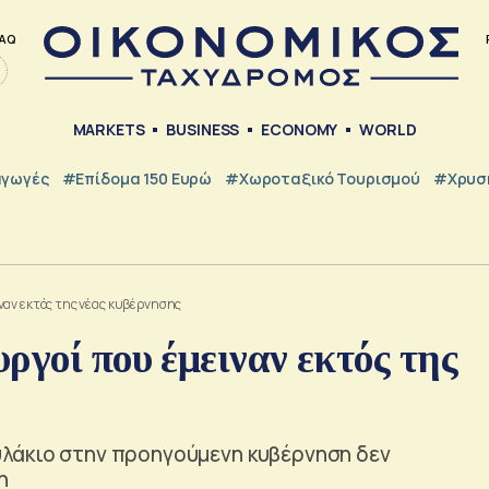
AQ
MARKETS
BUSINESS
ECONOMY
WORLD
γωγές
#Επίδομα 150 Ευρώ
#Χωροταξικό Τουρισμού
#Χρυσή
ναν εκτός της νέας κυβέρνησης
ργοί που έμειναν εκτός της
λάκιο στην προηγούμενη κυβέρνηση δεν
η