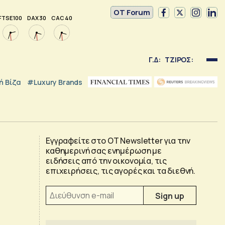
OT Forum
FTSE 100
DAX 30
CAC 40
Γ.Δ:
ΤΖΙΡΟΣ:
 Βίζα
#luxury Brands
Εγγραφείτε στο OT Newsletter για την
καθημερινή σας ενημέρωση με
ειδήσεις από την οικονομία, τις
επιχειρήσεις, τις αγορές και τα διεθνή.