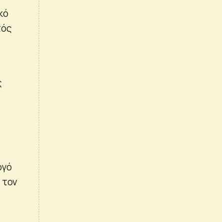
κό
τός
ς
ργό
 τον