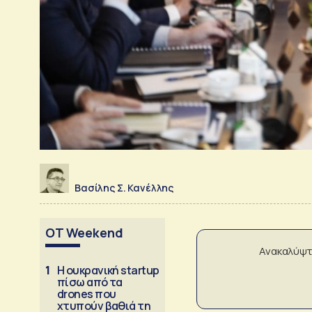
Βασίλης Σ. Κανέλλης
OT Weekend
Ανακαλύψτ
1
Η ουκρανική startup
πίσω από τα
drones που
χτυπούν βαθιά τη