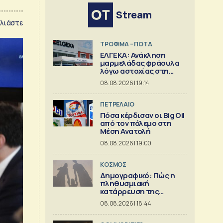
Stream
λιάστε
ΤΡΟΦΙΜΑ – ΠΟΤΑ
ΕΛΓΕΚΑ: Ανάκληση
μαρμελάδας φράουλα
λόγω αστοχίας στη
γυάλινη συσκευασία
08.08.2026 | 19:14
ΠΕΤΡΕΛΑΙΟ
Πόσα κέρδισαν οι Big Oil
από τον πόλεμο στη
Μέση Ανατολή
08.08.2026 | 19:00
ΚΟΣΜΟΣ
Δημογραφικό: Πώς η
πληθυσμιακή
κατάρρευση της
Ευρώπης
08.08.2026 | 18:44
συμπαρασύρει το
κράτος πρόνοιας