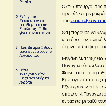
Ρωσία
Οκτώ υπουργοί της π
προφίλ και με μακρά
2
Ενέργεια:
του
νέου κυβερνητι
Στερεύουν τα
αποθέματα της
Ευρώπης - Τι θα
Θα μπορούσε να θεωρ
γίνει τον χειμώνα
ωστόσο, τον τελικό 
έκρινε με διαφορετικ
3
Πώς θα αμειφθούν
όσοι εργαστούν 15
Αυγούστου
Μεγάλη έκπληξη θεω
Παναγιωτόπουλου
ο
4
Πότε
Φαίνεται ότι ο πρωθ
ενεργοποιείται
ψηφιακά η κάρτα
Ερντογάν ο οποίος π
Αγρότη
Εξωτερικών ούτε τον
οποίο ο Ν. Παναγιωτό
εντάσεις μεταξύ του