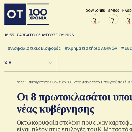
DOW JONES
SP 500
NASD
16:33
ΣΑΒΒΑΤΟ
08
ΑΥΓΟΥΣΤΟΥ
2026
#Ασφαλιστικές Εισφορές
#Χρηματιστήριο Αθηνών
#εξα
Χ.Α.
ot.gr
/
Επικαιρότητα
/
Πολιτική
/
Οι 8 πρωτοκλασάτοι υπουργοί που έμει
Οι 8 πρωτοκλασάτοι υπου
νέας κυβέρνησης
Οκτώ κορυφαία στελέχη που είχαν χαρτοφυ
είναι πλέον στις επιλογές του Κ. Μητσοτάκ