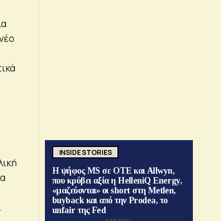
ια
 νέο
τικά
INSIDE STORIES
λική
Η ψήφος MS σε ΟΤΕ και Allwyn,
ία
που κρύβει αξία η HelleniQ Energy,
«μαζεύονται» οι short στη Metlen,
buyback και από την Prodea, το
.
unfair της Fed