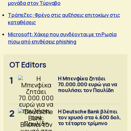
μονάδα στον Τύρναβο
Τράπεζες: Φρένο στις αυξήσεις επιτοκίων στις
καταθέσεις
Microsoft: Χάκερ που συνδέονται με τη Ρωσία
πίσω από επιθέσεις phishing
OT Editors
1
Η Μπενφίκα ζητάει
70.000.000 ευρώ για να
πουλήσει τον Παυλίδη
2
Η Deutsche Bank βλέπει
τον χρυσό στα 4.600 δολ.
το τέταρτο τρίμηνο