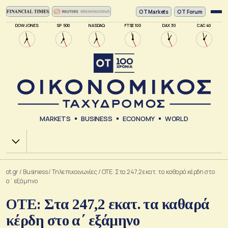
ΟΤ Markets
OT Forum
DOW JONES
SP 500
NASDAQ
FTSE 100
DAX 30
CAC 40
MARKETS
BUSINESS
ECONOMY
WORLD
Χ.Α.
ot.gr
/
Business
/
Τηλεπικοινωνίες
/
ΟΤΕ: Στα 247,2 εκατ. τα καθαρά κέρδη στο
α΄ εξάμηνο
ΟΤΕ: Στα 247,2 εκατ. τα καθαρά
κέρδη στο α΄ εξάμηνο