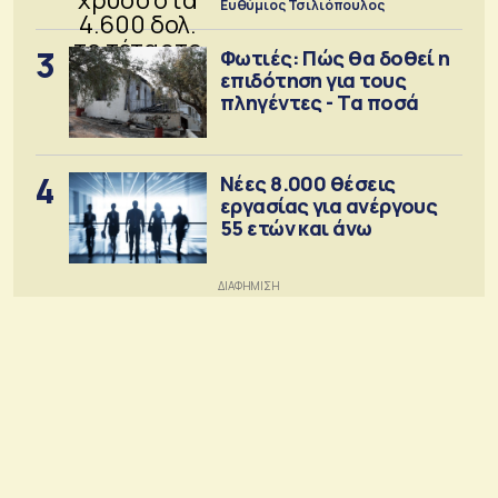
Ευθύμιος Τσιλιόπουλος
3
Φωτιές: Πώς θα δοθεί η
επιδότηση για τους
πληγέντες - Τα ποσά
4
Νέες 8.000 θέσεις
εργασίας για ανέργους
55 ετών και άνω