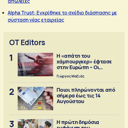
απώλειες
Alpha Trust: Εγκρίθηκε το σχέδιο διάσπασης με
σύσταση νέας εταιρείας
OT Editors
1
Η «απάτη του
χάμπουργκερ» έφτασε
στην Ευρώπη – Οι
προειδοποιήσεις
Γιώργος Μαζιάς
2
Ποιοι πληρώνονται από
σήμερα έως τις 14
Αυγούστου
3
Η πρώτη δημόσια
εμφάνιση του