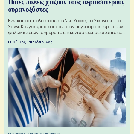
Ποιες πόλεις χτίζουν τους περισσότερους
ουρανοξύστες
Ενώ κάποτε πόλεις όπως η Νέα Υόρκη, το Σικάγο και το
Χονγκ Κονγκ κυριαρχούσαν στην παγκόσμια κούρσα των
ψηλών κτιρίων, σήμερα το επίκεντρο έχει μετατοπιστεί
προς την Ασία
Ευθύμιος Τσιλιόπουλος
ECONOMY
09.08.2026, 08:00