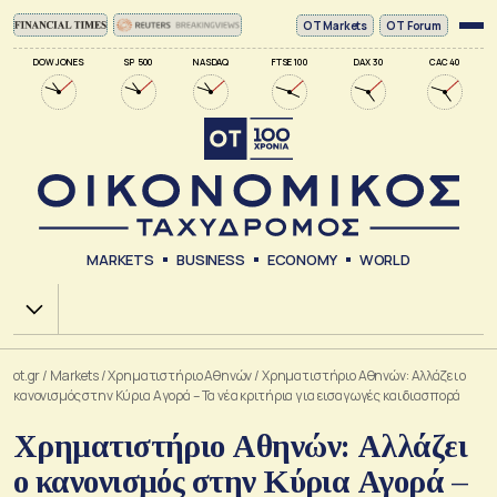
ΟΤ Markets
OT Forum
DOW JONES
SP 500
NASDAQ
FTSE 100
DAX 30
CAC 40
MARKETS
BUSINESS
ECONOMY
WORLD
Χ.Α.
ot.gr
/
Markets
/
Xρηματιστήριο Αθηνών
/
Χρηματιστήριο Αθηνών: Αλλάζει ο
κανονισμός στην Κύρια Αγορά – Τα νέα κριτήρια για εισαγωγές και διασπορά
Χρηματιστήριο Αθηνών: Αλλάζει
ο κανονισμός στην Κύρια Αγορά –