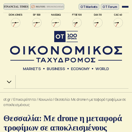
ΟΤ Markets
OT Forum
DOW JONES
SP 500
NASDAQ
FTSE 100
DAX 30
CAC 40
MARKETS
BUSINESS
ECONOMY
WORLD
Χ.Α.
ot.gr
/
Επικαιρότητα
/
Κοινωνία
/
Θεσσαλία: Με drone η μεταφορά τροφίμων σε
αποκλεισμένους
Θεσσαλία: Με drone η μεταφορά
τροφίμων σε αποκλεισμένους