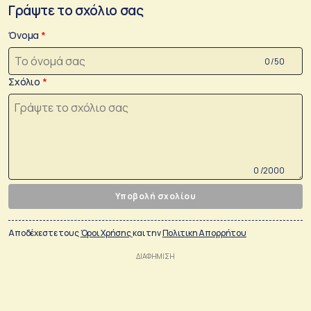
Γράψτε το σχόλιο σας
Όνομα
0 /50
Σχόλιο
0 /2000
Υποβολή σχολίου
Αποδέχεστε τους
Όροι Χρήσης
και την
Πολιτικη Απορρήτου