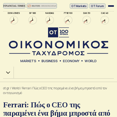
ΟΤ Markets
OT Forum
DOW JONES
SP 500
NASDAQ
FTSE 100
DAX 30
CAC 40
MARKETS
BUSINESS
ECONOMY
WORLD
Χ.Α.
ot.gr
/
World
/
Ferrari: Πώς ο CEO της παραμένει ένα βήμα μπροστά από τον
ανταγωνισμό
Ferrari: Πώς ο CEO της
παραμένει ένα βήμα μπροστά από