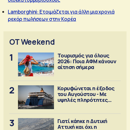
Lamborghini: Ετοιμάζεται για άλλη μια χρονιά
ρεκόρ πωλήσεων στην Κορέα
OT Weekend
1
Τουρισμός για όλους
2026: Ποια ΑΦΜ κάνουν
αίτηση σήμερα
2
Κορυφώνεται η έξοδος
του Αυγούστου - Με
υψηλές πληρότητες
αναχωρούν τα πλοία
3
Γιατί κάηκε η Δυτική
Αττική και όχι η