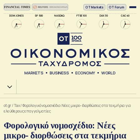
ΟΤ Markets
OT Forum
DOW JONES
SP 500
NASDAQ
FTSE 100
DAX 30
CAC 40
MARKETS
BUSINESS
ECONOMY
WORLD
Χ.Α.
ot.gr
/
Tax
/
Φορολογικό νομοσχέδιο: Νέες μικρο- διορθώσεις στα τεκμήρια για
ελεύθερους επαγγελματίες
Φορολογικό νομοσχέδιο: Νέες
μικρο- διορθώσεις στα τεκμήρια