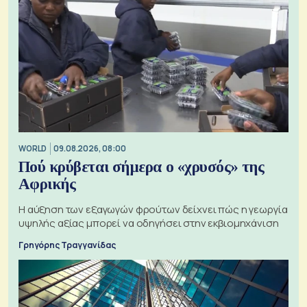
WORLD
09.08.2026, 08:00
Πού κρύβεται σήμερα ο «χρυσός» της
Αφρικής
Η αύξηση των εξαγωγών φρούτων δείχνει πώς η γεωργία
υψηλής αξίας μπορεί να οδηγήσει στην εκβιομηχάνιση
Γρηγόρης Τραγγανίδας