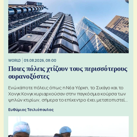
WORLD
09.08.2026, 08:00
Ποιες πόλεις χτίζουν τους περισσότερους
ουρανοξύστες
Ενώ κάποτε πόλεις όπως η Νέα Υόρκη, το Σικάγο και το
Χονγκ Κονγκ κυριαρχούσαν στην παγκόσμια κούρσα των
ψηλών κτιρίων, σήμερα το επίκεντρο έχει μετατοπιστεί
προς την Ασία
Ευθύμιος Τσιλιόπουλος