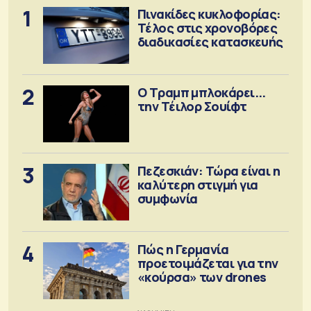
1
Πινακίδες κυκλοφορίας:
Τέλος στις χρονοβόρες
διαδικασίες κατασκευής
2
Ο Τραμπ μπλοκάρει...
την Τέιλορ Σουίφτ
3
Πεζεσκιάν: Τώρα είναι η
καλύτερη στιγμή για
συμφωνία
4
Πώς η Γερμανία
προετοιμάζεται για την
«κούρσα» των drones