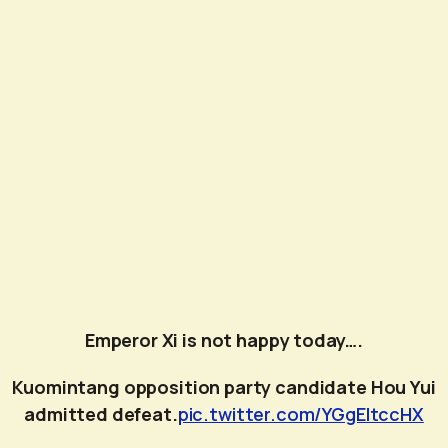
Emperor Xi is not happy today….
Kuomintang opposition party candidate Hou Yui
admitted defeat.
pic.twitter.com/YGgEItccHX