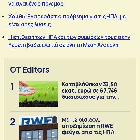
να είναι ένας πόλεμος
Χούθι: Ένα τεράστιο πρόβλημα για τις ΗΠΑ, με
ελάχιστες λύσεις
Η επίθεση των ΗΠΑ και των συμμάχων τους στην
Υεμένη βάζει φωτιά σε όλη τη Μέση Ανατολή
OT Editors
1
Καταβλήθηκαν 33,58
εκατ. ευρώ σε 67.746
δικαιούχους για την
αγορά λιπασμάτων
2
Με 1,2 δισ.δολ.
αποζημίωση η RWE
φεύγει απο τις ΗΠΑ