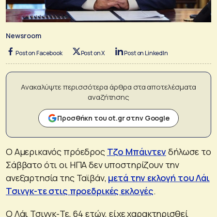
Newsroom
Post on Facebook
Post on X
Post on LinkedIn
Ανακαλύψτε περισσότερα άρθρα στα αποτελέσματα
αναζήτησης
Προσθήκη του ot.gr στην Google
Ο Αμερικανός πρόεδρος
Τζο Μπάιντεν
δήλωσε το
Σάββατο ότι οι ΗΠΑ δεν υποστηρίζουν την
ανεξαρτησία της Ταϊβάν,
μετά την εκλογή του Λάι
Τσινγκ-τε στις προεδρικές εκλογές
.
Ο Λάι Τσινγκ-Τε, 64 ετών, είχε χαρακτηρισθεί