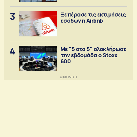
3
Ξεπέρασε τις εκτιμήσεις
εσόδων η Airbnb
4
Με "5 στα 5" ολοκλήρωσε
την εβδομάδα ο Stoxx
600