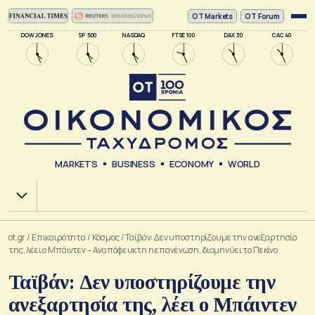
ΟΤ Markets
OT Forum
DOW JONES
SP 500
NASDAQ
FTSE 100
DAX 30
CAC 40
MARKETS
BUSINESS
ECONOMY
WORLD
Χ.Α.
ot.gr
/
Επικαιρότητα
/
Κόσμος
/
Ταϊβάν: Δεν υποστηρίζουμε την ανεξαρτησία
της, λέει ο Μπάιντεν – Αναπόφευκτη η επανένωση, διαμηνύει το Πεκίνο
Ταϊβάν: Δεν υποστηρίζουμε την
ανεξαρτησία της, λέει ο Μπάιντεν