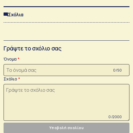
Σχόλια
Γράψτε το σχόλιο σας
Όνομα
0 /50
Σχόλιο
0 /2000
Υποβολή σχολίου