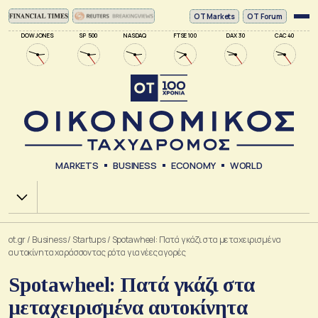
ΟΤ Markets
OT Forum
DOW JONES
SP 500
NASDAQ
FTSE 100
DAX 30
CAC 40
MARKETS
BUSINESS
ECONOMY
WORLD
Χ.Α.
ot.gr
/
Business
/
Startups
/
Spotawheel: Πατά γκάζι στα μεταχειρισμένα
αυτοκίνητα χαράσσοντας ρότα για νέες αγορές
Spotawheel: Πατά γκάζι στα
μεταχειρισμένα αυτοκίνητα