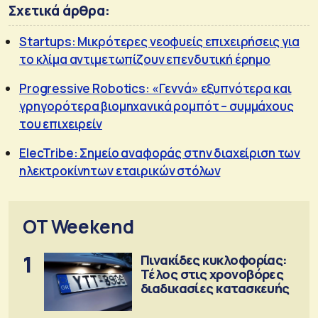
Σχετικά άρθρα:
Startups: Μικρότερες νεοφυείς επιχειρήσεις για
το κλίμα αντιμετωπίζουν επενδυτική έρημο
Progressive Robotics: «Γεννά» εξυπνότερα και
γρηγορότερα βιομηχανικά ρομπότ – συμμάχους
του επιχειρείν
ElecTribe: Σημείο αναφοράς στην διαχείριση των
ηλεκτροκίνητων εταιρικών στόλων
OT Weekend
1
Πινακίδες κυκλοφορίας:
Τέλος στις χρονοβόρες
διαδικασίες κατασκευής