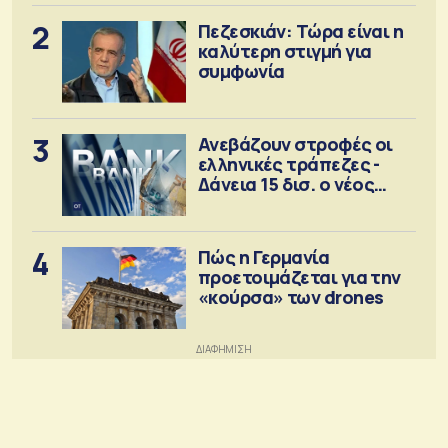
2
Πεζεσκιάν: Τώρα είναι η
καλύτερη στιγμή για
συμφωνία
3
Ανεβάζουν στροφές οι
ελληνικές τράπεζες -
Δάνεια 15 δισ. ο νέος
στόχος
4
Πώς η Γερμανία
προετοιμάζεται για την
«κούρσα» των drones