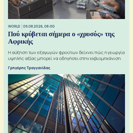
WORLD
09.08.2026, 08:00
Πού κρύβεται σήμερα ο «χρυσός» της
Αφρικής
Η αύξηση των εξαγωγών φρούτων δείχνει πώς η γεωργία
υψηλής αξίας μπορεί να οδηγήσει στην εκβιομηχάνιση
Γρηγόρης Τραγγανίδας