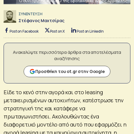
O συνιδρυτής και CEO της Spotawheel, Χάρης Αρβανίτης
ΣΥΝΕΝΤΕΥΞΗ
Στέφανος Μαχτσίρας
Post on Facebook
Post on X
Post on LinkedIn
Ανακαλύψτε περισσότερα άρθρα στα αποτελέσματα
αναζήτησης
Προσθήκη του ot.gr στην Google
Είδε το κενό στην αγορά και στο leasing
μεταχειρισμένων αυτοκινήτων, κατέστρωσε την
στρατηγική της και κατάφερε να
πρωταγωνιστήσει. Ακολουθώντας ένα
διαφορετικό μοντέλο από αυτό που εφαρμόζει η
αγορά leasing με τα καινούργια αυτοκίνητα, η