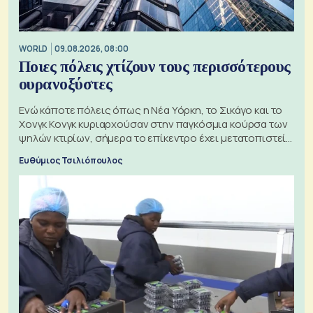
WORLD
09.08.2026, 08:00
Ποιες πόλεις χτίζουν τους περισσότερους
ουρανοξύστες
Ενώ κάποτε πόλεις όπως η Νέα Υόρκη, το Σικάγο και το
Χονγκ Κονγκ κυριαρχούσαν στην παγκόσμια κούρσα των
ψηλών κτιρίων, σήμερα το επίκεντρο έχει μετατοπιστεί
προς την Ασία
Ευθύμιος Τσιλιόπουλος