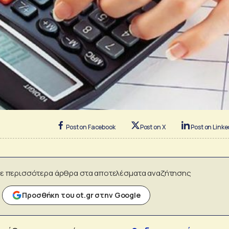
Post on Facebook
Post on X
Post on Linke
ε περισσότερα άρθρα στα αποτελέσματα αναζήτησης
Προσθήκη του ot.gr στην Google