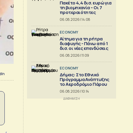
Πακέτο 4,4 δισ. ευρώ για
τη βιομηχανία – Οι 7
προτεραιότητες
06.08.2026 | 14:08
ECONOMY
Αίτημα για τη ρήτρα
διαφυγής - Πάνω από 1
δισ. οι νέες επενδύσεις
06.08.2026 | 11:09
ECONOMY
dIn
Δήμας: Στο Εθνικό
Πρόγραμμα Ανάπτυξης
το Αεροδρόμιο Πάρου
06.08.2026 | 10:14