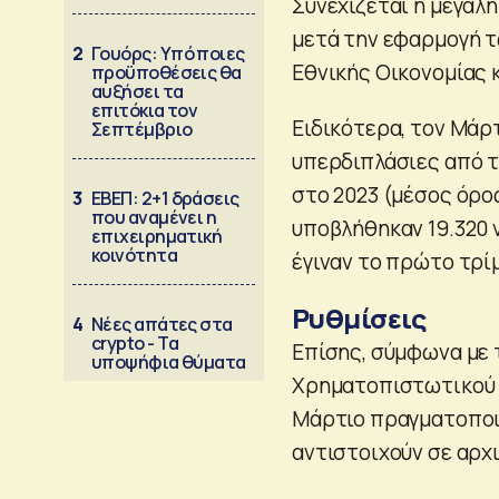
Συνεχίζεται η μεγάλ
μετά την εφαρμογή τ
2
Γουόρς: Υπό ποιες
Εθνικής Οικονομίας 
προϋποθέσεις θα
αυξήσει τα
επιτόκια τον
Ειδικότερα, τον Μάρ
Σεπτέμβριο
υπερδιπλάσιες από τ
στο 2023 (μέσος όρος
3
ΕΒΕΠ: 2+1 δράσεις
που αναμένει η
υποβλήθηκαν 19.320 
επιχειρηματική
κοινότητα
έγιναν το πρώτο τρίμ
Ρυθμίσεις
4
Νέες απάτες στα
crypto - Τα
Επίσης, σύμφωνα με 
υποψήφια θύματα
Χρηματοπιστωτικού Τ
Μάρτιο πραγματοποιή
αντιστοιχούν σε αρχι