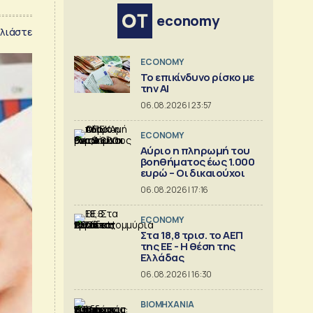
economy
λιάστε
ECONOMY
Το επικίνδυνο ρίσκο με
την ΑΙ
06.08.2026 | 23:57
ECONOMY
Αύριο η πληρωμή του
βοηθήματος έως 1.000
ευρώ – Oι δικαιούχοι
06.08.2026 | 17:16
ECONOMY
Στα 18,8 τρισ. το ΑΕΠ
της ΕΕ - Η θέση της
Ελλάδας
06.08.2026 | 16:30
ΒΙΟΜΗΧΑΝΙΑ