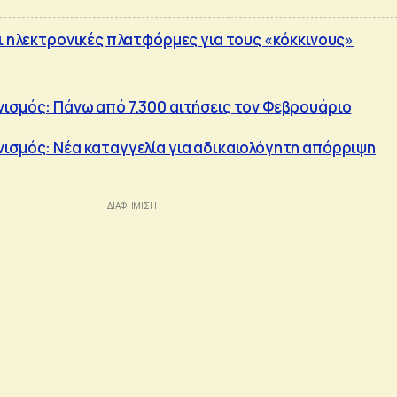
οι ηλεκτρονικές πλατφόρμες για τους «κόκκινους»
ισμός: Πάνω από 7.300 αιτήσεις τον Φεβρουάριο
ισμός: Νέα καταγγελία για αδικαιολόγητη απόρριψη