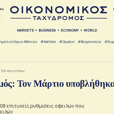
AQ
MARKETS
BUSINESS
ECONOMY
WORLD
ηματιστήριο Αθηνών
#metlen
#Qualco
#Βιομηχανία
#Ευ
525 νέες αιτήσεις
μός: Τον Μάρτιο υποβλήθηκ
08 επιτυχείς ρυθμίσεις οφειλών που
φειλών