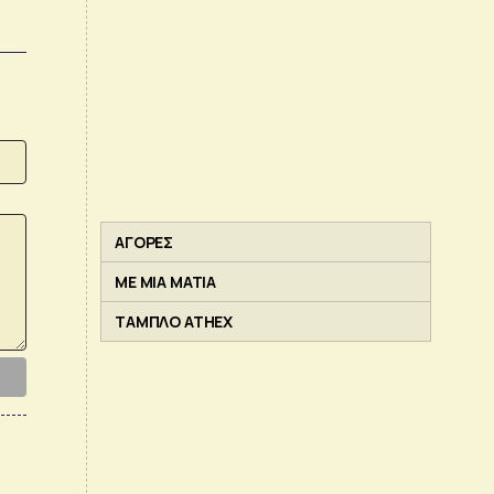
ΑΓΟΡΕΣ
ΜΕ ΜΙΑ ΜΑΤΙΑ
ΤΑΜΠΛΟ ATHEX