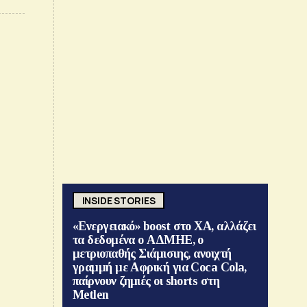
INSIDE STORIES
«Ενεργειακό» boost στο ΧΑ, αλλάζει
τα δεδομένα ο ΑΔΜΗΕ, ο
μετριοπαθής Σιάμισιης, ανοιχτή
γραμμή με Αφρική για Coca Cola,
παίρνουν ζημιές οι shorts στη
Metlen