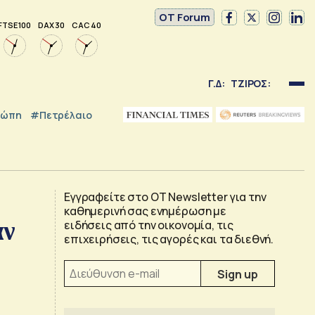
OT Forum
FTSE 100
DAX 30
CAC 40
Γ.Δ:
ΤΖΙΡΟΣ:
ρώπη
#Πετρέλαιο
Εγγραφείτε στο OT Newsletter για την
καθημερινή σας ενημέρωση με
αν
ειδήσεις από την οικονομία, τις
επιχειρήσεις, τις αγορές και τα διεθνή.