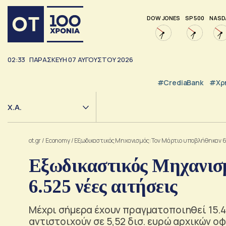
DOW JONES
SP 500
NASD
02:33
ΠΑΡΑΣΚΕΥΗ
07
ΑΥΓΟΥΣΤΟΥ
2026
#CrediaBank
#Χρ
Χ.Α.
ot.gr
/
Economy
/
Εξωδικαστικός Μηχανισμός: Τον Μάρτιο υποβλήθηκαν 6.
Εξωδικαστικός Μηχανισ
6.525 νέες αιτήσεις
Μέχρι σήμερα έχουν πραγματοποιηθεί 15.4
αντιστοιχούν σε 5,52 δισ. ευρώ αρχικών ο