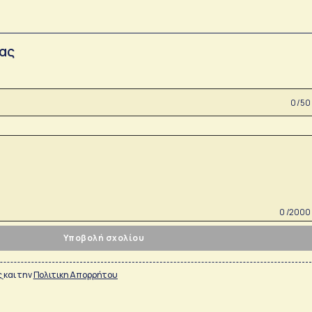
σας
0 /50
0 /2000
Υποβολή σχολίου
ς
και την
Πολιτικη Απορρήτου