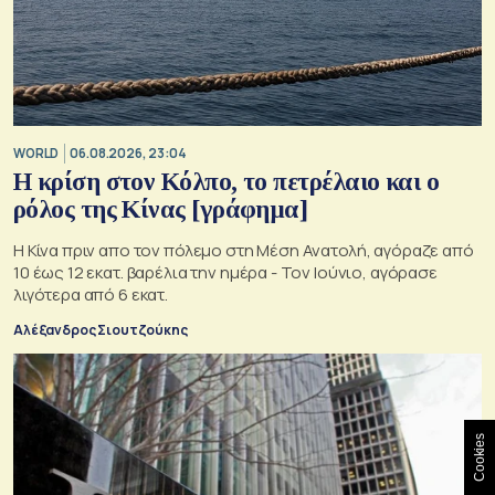
WORLD
06.08.2026, 23:04
Η κρίση στoν Κόλπο, το πετρέλαιο και ο
ρόλος της Κίνας [γράφημα]
Η Κίνα πριν απο τον πόλεμο στη Μέση Ανατολή, αγόραζε από
10 έως 12 εκατ. βαρέλια την ημέρα - Τον Ιούνιο, αγόρασε
λιγότερα από 6 εκατ.
Αλέξανδρος Σιουτζούκης
Cookies