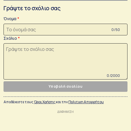
Γράψτε το σχόλιο σας
Όνομα
0 /50
Σχόλιο
0 /2000
Υποβολή σχολίου
Αποδέχεστε τους
Όροι Χρήσης
και την
Πολιτικη Απορρήτου