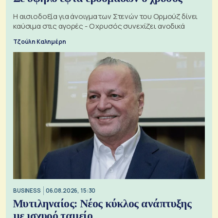
Η αισιοδοξία για άνοιγμα των Στενών του Ορμούζ δίνει
καύσιμα στις αγορές - Ο χρυσός συνεχίζει ανοδικά
Τζούλη Καλημέρη
BUSINESS
06.08.2026, 15:30
Μυτιληναίος: Νέος κύκλος ανάπτυξης
με ισχυρό ταμείο