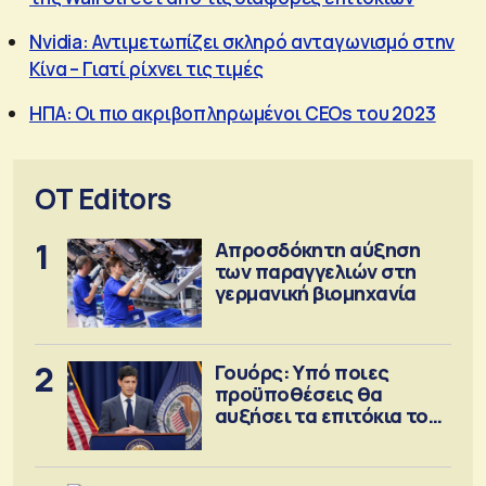
Nvidia: Αντιμετωπίζει σκληρό ανταγωνισμό στην
Κίνα – Γιατί ρίχνει τις τιμές
ΗΠΑ: Οι πιο ακριβοπληρωμένοι CEOs του 2023
OT Editors
1
Απροσδόκητη αύξηση
των παραγγελιών στη
γερμανική βιομηχανία
2
Γουόρς: Υπό ποιες
προϋποθέσεις θα
αυξήσει τα επιτόκια τον
Σεπτέμβριο