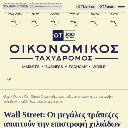
ΟΤ Markets
OT Forum
DOW JONES
SP 500
NASDAQ
FTSE 100
DAX 30
CAC 40
MARKETS
BUSINESS
ECONOMY
WORLD
Χ.Α.
ot.gr
/
World
/
Wall Street: Οι μεγάλες τράπεζες απαιτούν την επιστροφή
χιλιάδων υπαλλήλων τους στα γραφεία
Wall Street: Οι μεγάλες τράπεζες
απαιτούν την επιστροφή χιλιάδων