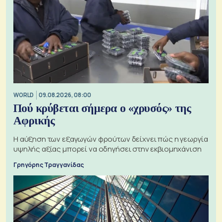
WORLD
09.08.2026, 08:00
Πού κρύβεται σήμερα ο «χρυσός» της
Αφρικής
Η αύξηση των εξαγωγών φρούτων δείχνει πώς η γεωργία
υψηλής αξίας μπορεί να οδηγήσει στην εκβιομηχάνιση
Γρηγόρης Τραγγανίδας