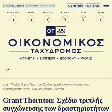
ΟΤ Markets
OT Forum
DOW JONES
SP 500
NASDAQ
FTSE 100
DAX 30
CAC 40
MARKETS
BUSINESS
ECONOMY
WORLD
Χ.Α.
ot.gr
/
World
/
Grant Thornton: Σχέδιο τριπλής συγχώνευσης των
δραστηριοτήτων σε ΗΠΑ, Αγγλία και Ιρλανδία
Grant Thornton: Σχέδιο τριπλής
συγχώνευσης των δραστηριοτήτων