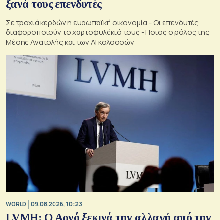
ξανά τους επενδυτές
Σε τροχιά κερδών η ευρωπαϊκή οικονομία - Οι επενδυτές
διαφοροποιούν το χαρτοφυλάκιό τους - Ποιος ο ρόλος της
Μέσης Ανατολής και των AI κολοσσών
WORLD
09.08.2026, 10:23
LVMH: Ο Αρνό ξεκινά την αλλαγή από την