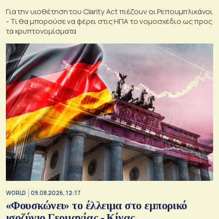
Για την υιοθέτηση του Clarity Act πιέζουν οι Ρεπουμπλικάνοι
- Τι θα μπορούσε να φέρει στις ΗΠΑ το νομοσχέδιο ως προς
τα κρυπτονομίσματα
WORLD
09.08.2026, 12:17
«Φουσκώνει» το έλλειμα στο εμπορικό
ισοζύγιο Γερμανίας - Κίνας