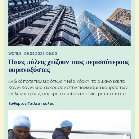
WORLD
09.08.2026, 08:00
Ποιες πόλεις χτίζουν τους περισσότερους
ουρανοξύστες
Ενώ κάποτε πόλεις όπως η Νέα Υόρκη, το Σικάγο και το
Χονγκ Κονγκ κυριαρχούσαν στην παγκόσμια κούρσα των
ψηλών κτιρίων, σήμερα το επίκεντρο έχει μετατοπιστεί
προς την Ασία
Ευθύμιος Τσιλιόπουλος