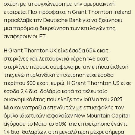
σχέση με τη συγχώνευση με την αμερικανική
εταιρεία. Πιο πρόσφατα, η Grant Thornton Ireland
προσέλαβε την Deutsche Bank για να ξεκινήσει
μια παρόμοια διερεύνηση των επιλογών της,
αναφέρουν οι FT.
Η Grant Thornton UK είχε έσοδα 654 εκατ.
στερλίνες και λειτουργικά κέρδη 146 εκατ.
στερλίνες πέρυσι, σύμφωνα με την ετήσια έκθεσή
της, ενώ η ιρλανδική επιχείρηση είχε έσοδα
περίπου 300 εκατ. ευρώ. Η Grant Thornton US είχε
έσοδα 2,4 δισ. δολάρια κατά το τελευταίο
οικονομικό έτος που έληξε τον Ιούλιο του 2023.
Μια κοινοπραξία επενδυτών με επικεφαλής τον
όμιλο ιδιωτικών κεφαλαίων New Mountain Capital
αγόρασε το Μάιο το 60% της επιχείρησης έναντι
1,4 δισ. δολαρίων, στη μεγαλύτερη μέχρι σήμερα