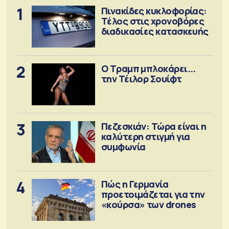
1
Πινακίδες κυκλοφορίας:
Τέλος στις χρονοβόρες
διαδικασίες κατασκευής
2
Ο Τραμπ μπλοκάρει...
την Τέιλορ Σουίφτ
3
Πεζεσκιάν: Τώρα είναι η
καλύτερη στιγμή για
συμφωνία
4
Πώς η Γερμανία
προετοιμάζεται για την
«κούρσα» των drones