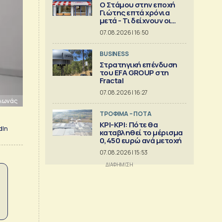
Ο Στάμου στην εποχή
Γιώτης επτά χρόνια
μετά - Τι δείχνουν οι
αριθμοί
07.08.2026 | 16:50
BUSINESS
Στρατηγική επένδυση
του EFA GROUP στη
Fractal
07.08.2026 | 16:27
λωνάς
ΤΡΟΦΙΜΑ – ΠΟΤΑ
ΚΡΙ-ΚΡΙ: Πότε θα
dIn
καταβληθεί το μέρισμα
0,450 ευρώ ανά μετοχή
07.08.2026 | 15:53