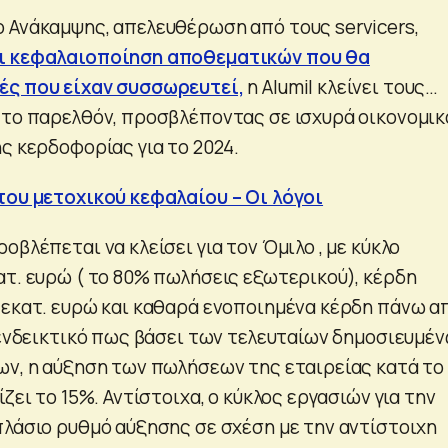
 Ανάκαμψης, απελευθέρωση από τους servicers,
ι κεφαλαιοποίηση αποθεματικών που θα
ές που είχαν συσσωρευτεί,
η Αlumil κλείνει τους…
 το παρελθόν, προσβλέποντας σε ισχυρά οικονομικ
ς κερδοφορίας για το 2024.
του μετοχικού κεφαλαίου – Οι λόγοι
οβλέπεται να κλείσει για τον Όμιλο , με κύκλο
ατ. ευρώ ( το 80% πωλήσεις εξωτερικού), κέρδη
 εκατ. ευρώ και καθαρά ενοποιημένα κέρδη πάνω α
ι ενδεικτικό πως βάσει των τελευταίων δημοσιευμέ
ων, η αύξηση των πωλήσεων της εταιρείας κατά το 
ίζει το 15%. Αντίστοιχα, ο κύκλος εργασιών για την
πλάσιο ρυθμό αύξησης σε σχέση με την αντίστοιχη