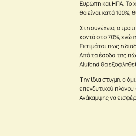
Ευρώπη και ΗΠΑ. Το 
θα είναι κατά 100%, θ
Στη συνέχεια, στρατ
κοντά στο 70%, ενώ η
Εκτιμάται πως η διαδ
Από τα έσοδα της π
Alufond θα εξοφληθεί
Tην ίδια στιγμή, ο ό
επενδυτικού πλάνου (
Ανάκαμψης να εισφέρε