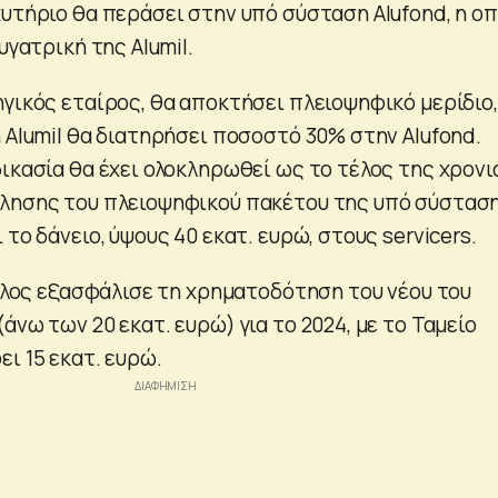
χυτήριο θα περάσει στην υπό σύσταση Alufond, η οπ
υγατρική της Αlumil.
ηγικός εταίρος, θα αποκτήσει πλειοψηφικό μερίδιο,
 Αlumil θα διατηρήσει ποσοστό 30% στην Alufond.
ικασία θα έχει ολοκληρωθεί ως το τέλος της χρονι
ώλησης του πλειοψηφικού πακέτου της υπό σύστασ
 το δάνειο, ύψους 40 εκατ. ευρώ, στους servicers.
μιλος εξασφάλισε τη χρηματοδότηση του νέου του
άνω των 20 εκατ. ευρώ) για το 2024, με το Ταμείο
ι 15 εκατ. ευρώ.