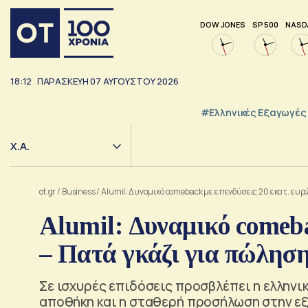
DOW JONES
SP 500
NASD
18:12
ΠΑΡΑΣΚΕΥΗ
07
ΑΥΓΟΥΣΤΟΥ
2026
#Ελληνικές Εξαγωγές
Χ.Α.
ot.gr
/
Business
/
Alumil: Δυναμικό comeback με επενδύσεις 20 εκατ. ευρ
Alumil: Δυναμικό comeba
– Πατά γκάζι για πώληση
Σε ισχυρές επιδόσεις προσβλέπει η ελληνική
αποθήκη και η σταθερή προσήλωση στην ε