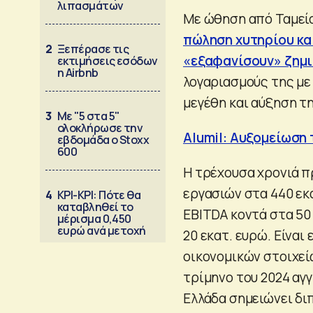
λιπασμάτων
Mε ώθηση από Ταμείο
πώληση χυτηρίου κα
2
Ξεπέρασε τις
«εξαφανίσουν» ζημι
εκτιμήσεις εσόδων
η Airbnb
λογαριασμούς της με
μεγέθη και αύξηση τη
3
Με "5 στα 5"
ολοκλήρωσε την
Alumil: Αυξομείωση 
εβδομάδα ο Stoxx
600
Η τρέχουσα χρονιά πρ
εργασιών στα 440 εκ
4
ΚΡΙ-ΚΡΙ: Πότε θα
καταβληθεί το
EBITDA κοντά στα 50
μέρισμα 0,450
ευρώ ανά μετοχή
20 εκατ. ευρώ. Είνα
οικονομικών στοιχεί
τρίμηνο του 2024 αγγ
Ελλάδα σημειώνει δι