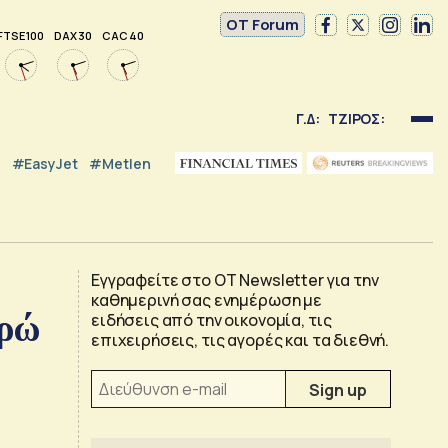
OT Forum
FTSE 100
DAX 30
CAC 40
Γ.Δ:
ΤΖΙΡΟΣ:
#EasyJet
#Metlen
Εγγραφείτε στο OT Newsletter για την
καθημερινή σας ενημέρωση με
υρώ
ειδήσεις από την οικονομία, τις
επιχειρήσεις, τις αγορές και τα διεθνή.