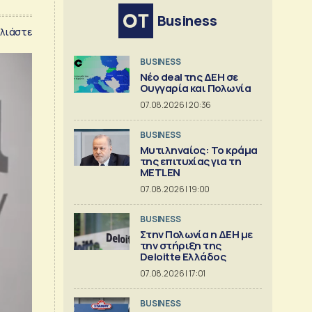
Business
λιάστε
BUSINESS
Νέο deal της ΔΕΗ σε
Ουγγαρία και Πολωνία
07.08.2026 | 20:36
BUSINESS
Μυτιληναίος: Το κράμα
της επιτυχίας για τη
METLEN
07.08.2026 | 19:00
BUSINESS
Στην Πολωνία η ΔΕΗ με
την στήριξη της
Deloitte Ελλάδος
07.08.2026 | 17:01
BUSINESS