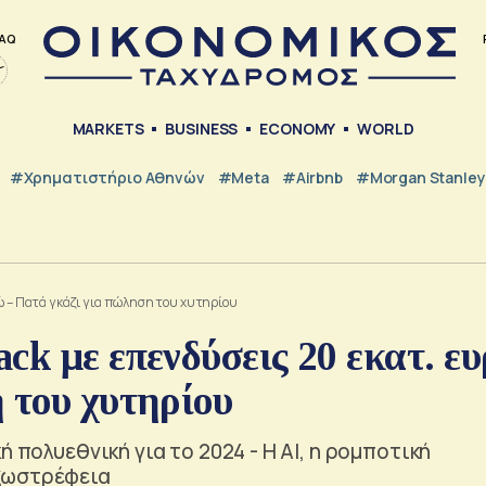
AQ
MARKETS
BUSINESS
ECONOMY
WORLD
#Χρηματιστήριο Αθηνών
#Meta
#Airbnb
#Morgan Stanley
ώ – Πατά γκάζι για πώληση του χυτηρίου
ck με επενδύσεις 20 εκατ. ε
 του χυτηρίου
 πολυεθνική για το 2024 - Η AI, η ρομποτική
ξωστρέφεια