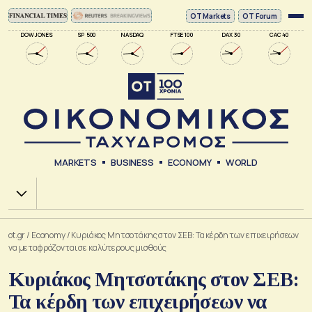
ΟΤ Markets
OT Forum
DOW JONES
SP 500
NASDAQ
FTSE 100
DAX 30
CAC 40
MARKETS
BUSINESS
ECONOMY
WORLD
Χ.Α.
ot.gr
/
Economy
/
Κυριάκος Μητσοτάκης στον ΣΕΒ: Τα κέρδη των επιχειρήσεων
να μεταφράζονται σε καλύτερους μισθούς
Κυριάκος Μητσοτάκης στον ΣΕΒ:
Τα κέρδη των επιχειρήσεων να