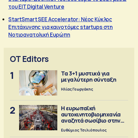
του EIT Digital Venture
StartSmart SEE Accelerator: Νέος Κύκλος
Επιτάχυνσης για καινοτόμες startups στη
Νοτιοανατολική Ευρώπη
OT Editors
1
Τα 3+1 μυστικά για
μεγαλύτερη σύνταξη
Ηλίας Γεωργάκης
2
Η ευρωπαϊκή
αυτοκινητοβιομηχανία
αναζητά σωσίβιο στην
Κίνα
Ευθύμιος Τσιλιόπουλος