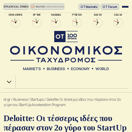
ΟΤ Markets
OT Forum
DOW JONES
SP 500
NASDAQ
FTSE 100
DAX 30
CAC 40
MARKETS
BUSINESS
ECONOMY
WORLD
Χ.Α.
ot.gr
/
Business
/
Startups
/
Deloitte: Οι τέσσερις ιδέες που πέρασαν στον 2ο
γύρο του StartUp Acceleration Program
Deloitte: Οι τέσσερις ιδέες που
πέρασαν στον 2ο γύρο του StartUp