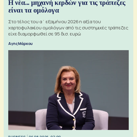
Η νέα... μηχανή κερδών για τις τράπεζες
είναι τα ομόλογα
Στο τέλος του α΄ εξαμήνου 2026 η αξία του
χαρτοφυλακίου ομολόγων από τις συστημικές τράπεζες
είχε διαμορφωθεί σε 95 δισ. ευρώ
Αγης Μάρκου