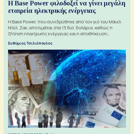
Η Base Power φιλοδοξεί να γίνει μεγάλη
εταιρεία ηλεκτρικής ενέργειας
Η Base Power, που συνιδρύθηκε από τον γιό του Μάικλ
Ντελ, Ζακ, αποτιμάται στα 13 δισ. δολάρια, καθώς η
ζήτηση ηλεκτρικής ενέργειας και η αποθήκευση
μπαταριών αυξάνονται
Ευθύμιος Τσιλιόπουλος