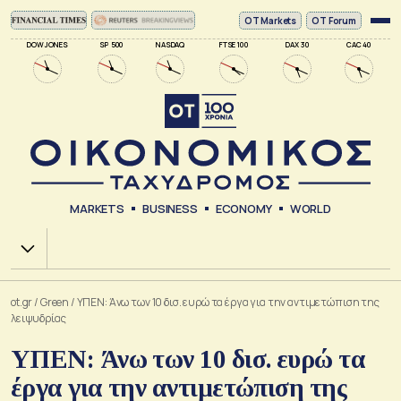
ΟΤ Markets
OT Forum
DOW JONES
SP 500
NASDAQ
FTSE 100
DAX 30
CAC 40
MARKETS
BUSINESS
ECONOMY
WORLD
Χ.Α.
ot.gr
/
Green
/
ΥΠΕΝ: Άνω των 10 δισ. ευρώ τα έργα για την αντιμετώπιση της
λειψυδρίας
ΥΠΕΝ: Άνω των 10 δισ. ευρώ τα
έργα για την αντιμετώπιση της