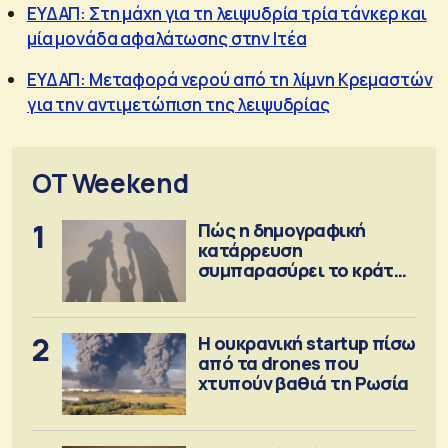
ΕΥΔΑΠ: Στη μάχη για τη λειψυδρία τρία τάνκερ και
μία μονάδα αφαλάτωσης στην Ιτέα
ΕΥΔΑΠ: Μεταφορά νερού από τη λίμνη Κρεμαστών
για την αντιμετώπιση της λειψυδρίας
OT Weekend
1
Πώς η δημογραφική
κατάρρευση
συμπαρασύρει το κράτος
πρόνοιας
2
Η ουκρανική startup πίσω
από τα drones που
χτυπούν βαθιά τη Ρωσία