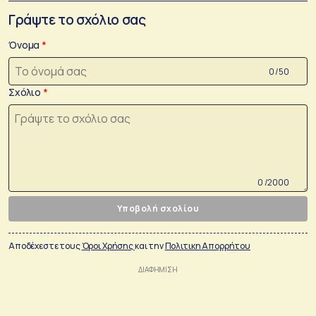
Γράψτε το σχόλιο σας
Όνομα
0 /50
Σχόλιο
0 /2000
Υποβολή σχολίου
Αποδέχεστε τους
Όροι Χρήσης
και την
Πολιτικη Απορρήτου