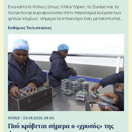
Ενώ κάποτε πόλεις όπως η Νέα Υόρκη, το Σικάγο και το
Χονγκ Κονγκ κυριαρχούσαν στην παγκόσμια κούρσα των
ψηλών κτιρίων, σήμερα το επίκεντρο έχει μετατοπιστεί
προς την Ασία
Ευθύμιος Τσιλιόπουλος
WORLD
09.08.2026, 08:00
Πού κρύβεται σήμερα ο «χρυσός» της