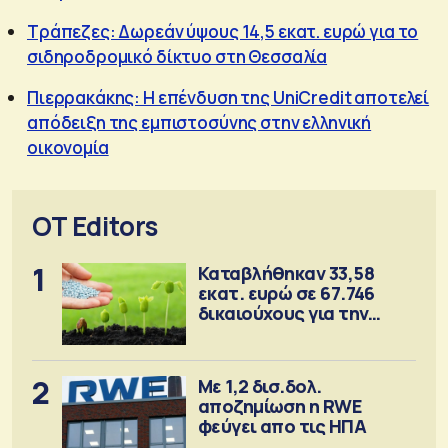
Τράπεζες: Δωρεάν ύψους 14,5 εκατ. ευρώ για το
σιδηροδρομικό δίκτυο στη Θεσσαλία
Πιερρακάκης: Η επένδυση της UniCredit αποτελεί
απόδειξη της εμπιστοσύνης στην ελληνική
οικονομία
OT Editors
1
Καταβλήθηκαν 33,58
εκατ. ευρώ σε 67.746
δικαιούχους για την
αγορά λιπασμάτων
2
Με 1,2 δισ.δολ.
αποζημίωση η RWE
φεύγει απο τις ΗΠΑ