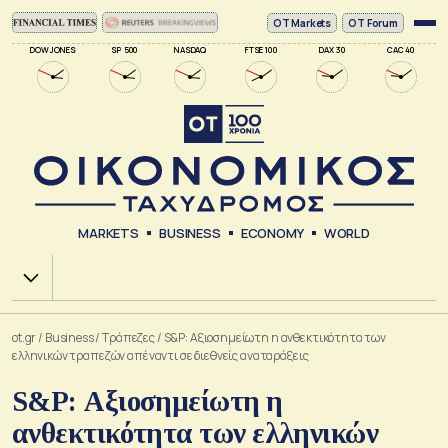
ΟΤ Markets
OT Forum
DOW JONES
SP 500
NASDAQ
FTSE 100
DAX 30
CAC 40
MARKETS
BUSINESS
ECONOMY
WORLD
Χ.Α.
ot.gr
/
Business
/
Τράπεζες
/
S&P: Αξιοσημείωτη η ανθεκτικότητα των
ελληνικών τραπεζών απέναντι σε διεθνείς αναταράξεις
S&P: Αξιοσημείωτη η
ανθεκτικότητα των ελληνικών