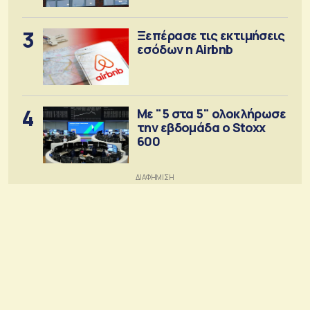
3
Ξεπέρασε τις εκτιμήσεις
εσόδων η Airbnb
4
Με "5 στα 5" ολοκλήρωσε
την εβδομάδα ο Stoxx
600