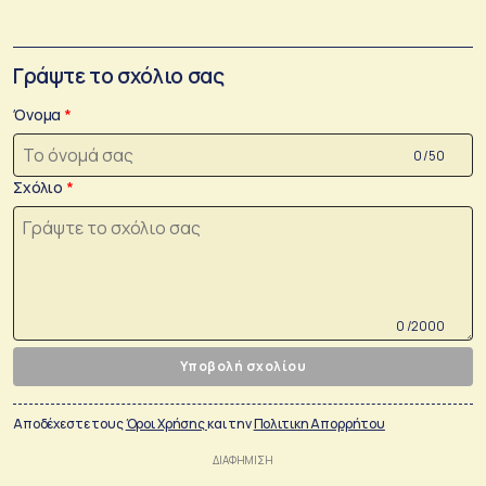
Γράψτε το σχόλιο σας
Όνομα
0 /50
Σχόλιο
0 /2000
Υποβολή σχολίου
Αποδέχεστε τους
Όροι Χρήσης
και την
Πολιτικη Απορρήτου