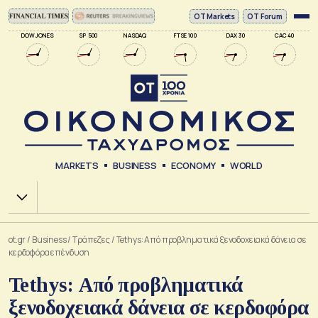
ΟΤ Markets
OT Forum
DOW JONES
SP 500
NASDAQ
FTSE 100
DAX 30
CAC 40
MARKETS
BUSINESS
ECONOMY
WORLD
Χ.Α.
ot.gr
/
Business
/
Τράπεζες
/
Tethys: Από προβληματικά ξενοδοχειακά δάνεια σε
κερδοφόρα επένδυση
Tethys: Από προβληματικά
ξενοδοχειακά δάνεια σε κερδοφόρα