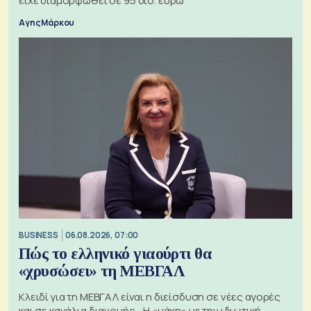
είχε διαμορφωθεί σε 95 δισ. ευρώ
Αγης Μάρκου
BUSINESS
06.08.2026, 07:00
Πώς το ελληνικό γιαούρτι θα
«χρυσώσει» τη ΜΕΒΓΑΛ
Κλειδί για τη ΜΕΒΓΑΛ είναι η διείσδυση σε νέες αγορές
και σε κανάλια διανομής - Η «μάχη» με την ιδιωτική