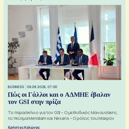
BUSINESS
06.08.2026, 07:00
Πώς οι Γάλλοι και ο ΑΔΜΗΕ έβαλαν
τον GSI στην πρίζα
Το παρασκήνιο για τον GSI – Ο μεθοδικός Μανουσάκης,
το πείσμα Meridiam και Nexans – Ο ρόλος του Μακρόν
Χρήστος Κολώνας