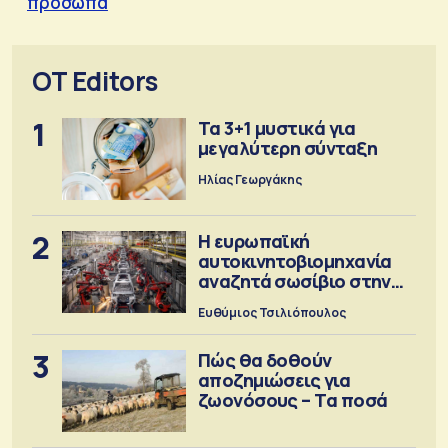
πρόσωπα
OT Editors
1
Τα 3+1 μυστικά για
μεγαλύτερη σύνταξη
Ηλίας Γεωργάκης
2
Η ευρωπαϊκή
αυτοκινητοβιομηχανία
αναζητά σωσίβιο στην
Κίνα
Ευθύμιος Τσιλιόπουλος
3
Πώς θα δοθούν
αποζημιώσεις για
ζωονόσους – Τα ποσά