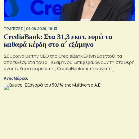
ΤΡΑΠΕΖΕΣ
06.08.2026, 18:13
CrediaBank: Στα 31,3 εκατ. ευρώ τα
καθαρά κέρδη στο α΄ εξάμηνο
Σύμφωνα με την CEO της CrediaBank Ελένη Βρεττού, τα
αποτελέσματα του α΄ εξαμήνου «επιβεβαιώνουν τη σταθερή
αναπτυξιακή πορεία της CrediaBank και τη συνεπή
υλοποίηση της στρατηγικής μας»
Αγης Μάρκου