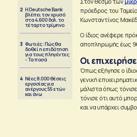
Στον θεσμό των
μικρ
2
Η Deutsche Bank
πρόεδρος του Ταμεί
βλέπει τον χρυσό
Κωνσταντίνος Μακέδ
στα 4.600 δολ. το
τέταρτο τρίμηνο
Ο ίδιος ανέφερε πρόκ
αποπληρωμής έως 96 
3
Φωτιές: Πώς θα
δοθεί η επιδότηση
για τους πληγέντες
Οι επιχειρήσε
- Τα ποσά
Όπως εξήγησε ο ίδιο
4
Νέες 8.000 θέσεις
γενική επιχειρηματικ
εργασίας για
μάλιστα όπως τόνισε
ανέργους 55 ετών
και άνω
τόνισε ότι αυτό μπο
και να υπάρχει συμβο