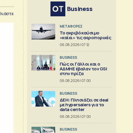
Business
λιάστε
ΜΕΤΑΦΟΡΕΣ
Το ακριβό καύσιμο
«καίει» τις αεροπορικές
06.08.2026 | 07:12
BUSINESS
Πώς οι Γάλλοι και ο
ΑΔΜΗΕ έβαλαν τον GSI
στην πρίζα
06.08.2026 | 07:00
BUSINESS
ΔΕΗ: Πλησιάζει σε deal
με hypersalers για το
data center
06.08.2026 | 07:00
BUSINESS