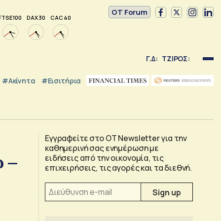
OT Forum
FTSE 100
DAX 30
CAC 40
Γ.Δ:
ΤΖΙΡΟΣ:
#Ακίνητα
#εισιτήρια
Εγγραφείτε στο OT Newsletter για την
καθημερινή σας ενημέρωση με
 –
ειδήσεις από την οικονομία, τις
επιχειρήσεις, τις αγορές και τα διεθνή.