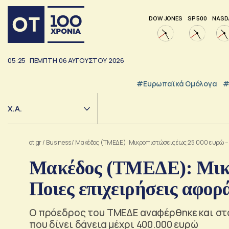
DOW JONES
SP 500
NASD
05:25
ΠΕΜΠΤΗ
06
ΑΥΓΟΥΣΤΟΥ
2026
#Ευρωπαϊκά Ομόλογα
#
Χ.Α.
ot.gr
/
Business
/
Μακέδος (ΤΜΕΔΕ): Μικροπιστώσεις έως 25.000 ευρώ – 
Μακέδος (ΤΜΕΔΕ): Μικρ
Ποιες επιχειρήσεις αφορ
Ο πρόεδρος του ΤΜΕΔΕ αναφέρθηκε και στο
που δίνει δάνεια μέχρι 400.000 ευρώ