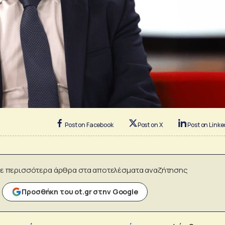
Post on Facebook
Post on X
Post on Linke
ε περισσότερα άρθρα στα αποτελέσματα αναζήτησης
Προσθήκη του ot.gr στην Google