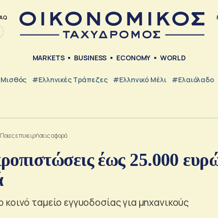
AQ
MARKETS
BUSINESS
ECONOMY
WORLD
Μισθός
#ελληνικές Τράπεζες
#Ελληνικό Μέλι
#Ελαιόλαδο
Ποιες επιχειρήσεις αφορά
οπιστώσεις έως 25.000 ευρώ
ά
 κοινό ταμείο εγγυοδοσίας για μηχανικούς