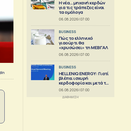
Η νέα... μηχανή κερδών
για τις τράπεζες είναι
τα ομόλογα
06.08.2026 | 07:00
BUSINESS
Πώς το ελληνικό
γιαούρτι θα
«χρυσώσει» τη ΜΕΒΓΑΛ
06.08.2026 | 07:00
BUSINESS
dIn
HELLENiQ ENERGY: Γιατί
βλέπει ισχυρή
κερδοφορία και μετά το
2026
06.08.2026 | 07:00