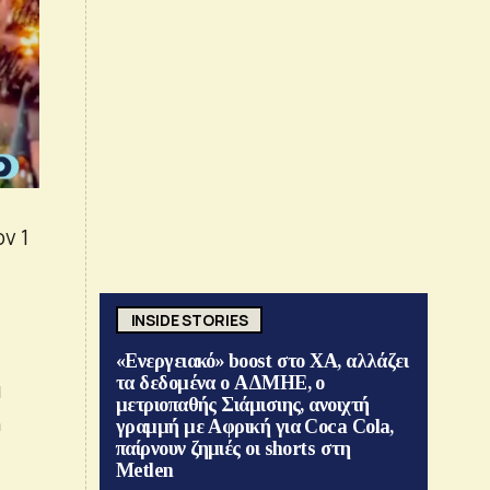
ν 1
INSIDE STORIES
«Ενεργειακό» boost στο ΧΑ, αλλάζει
τα δεδομένα ο ΑΔΜΗΕ, ο
α
μετριοπαθής Σιάμισιης, ανοιχτή
ή
γραμμή με Αφρική για Coca Cola,
παίρνουν ζημιές οι shorts στη
Metlen