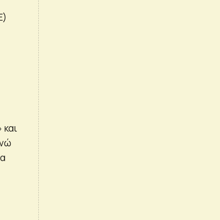
Ε)
 και
ενώ
μα