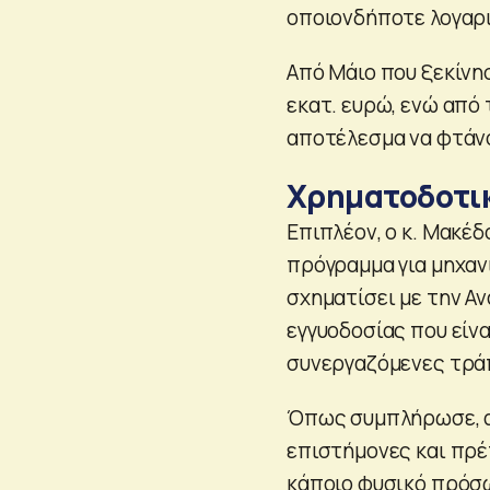
οποιονδήποτε λογαρ
Από Μάιο που ξεκίνησ
εκατ. ευρώ, ενώ από 
αποτέλεσμα να φτάνο
Χρηματοδοτικ
Επιπλέον, ο κ. Μακέ
πρόγραμμα για μηχανι
σχηματίσει με την Αν
εγγυοδοσίας που είνα
συνεργαζόμενες τρά
Όπως συμπλήρωσε, αυ
επιστήμονες και πρέπ
κάποιο φυσικό πρόσω