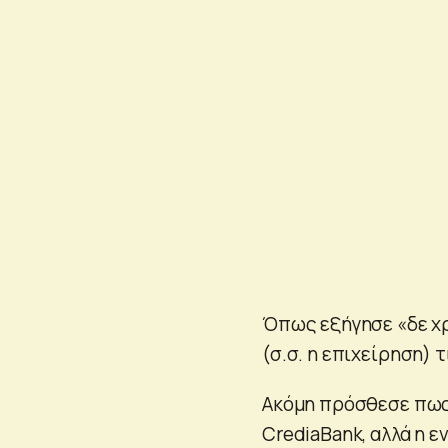
Όπως εξήγησε «δε χρ
(σ.σ. η επιχείρηση) τ
Ακόμη πρόσθεσε πως
CrediaBank, αλλά η ε