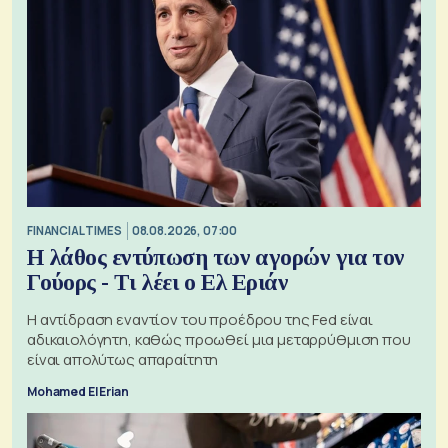
FINANCIAL TIMES
08.08.2026, 07:00
Η λάθος εντύπωση των αγορών για τον
Γούορς - Τι λέει ο Ελ Εριάν
Η αντίδραση εναντίον του προέδρου της Fed είναι
αδικαιολόγητη, καθώς προωθεί μια μεταρρύθμιση που
είναι απολύτως απαραίτητη
Mohamed El Erian