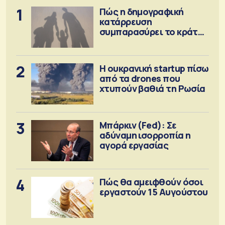
1
Πώς η δημογραφική
κατάρρευση
συμπαρασύρει το κράτος
πρόνοιας
2
Η ουκρανική startup πίσω
από τα drones που
χτυπούν βαθιά τη Ρωσία
3
Μπάρκιν (Fed): Σε
αδύναμη ισορροπία η
αγορά εργασίας
4
Πώς θα αμειφθούν όσοι
εργαστούν 15 Αυγούστου