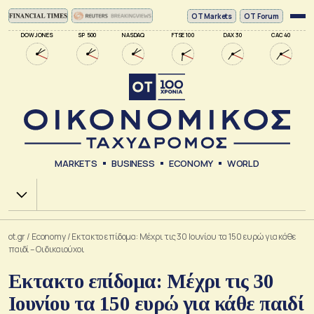
ΟΤ Markets
OT Forum
DOW JONES
SP 500
NASDAQ
FTSE 100
DAX 30
CAC 40
MARKETS
BUSINESS
ECONOMY
WORLD
Χ.Α.
ot.gr
/
Economy
/
Εκτακτο επίδομα: Μέχρι τις 30 Ιουνίου τα 150 ευρώ για κάθε
παιδί – Οι δικαιούχοι
Εκτακτο επίδομα: Μέχρι τις 30
Ιουνίου τα 150 ευρώ για κάθε παιδί