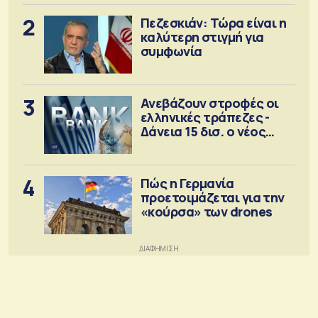
2
Πεζεσκιάν: Τώρα είναι η
καλύτερη στιγμή για
συμφωνία
3
Ανεβάζουν στροφές οι
ελληνικές τράπεζες -
Δάνεια 15 δισ. ο νέος
στόχος
4
Πώς η Γερμανία
προετοιμάζεται για την
«κούρσα» των drones