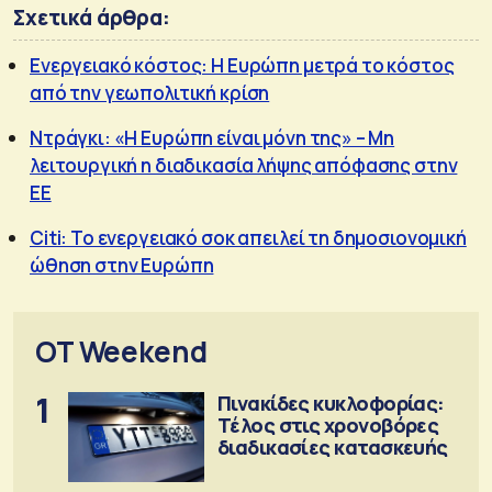
Σχετικά άρθρα:
Ενεργειακό κόστος: Η Ευρώπη μετρά το κόστος
από την γεωπολιτική κρίση
Ντράγκι: «Η Ευρώπη είναι μόνη της» – Μη
λειτουργική η διαδικασία λήψης απόφασης στην
ΕΕ
Citi: Το ενεργειακό σοκ απειλεί τη δημοσιονομική
ώθηση στην Ευρώπη
OT Weekend
1
Πινακίδες κυκλοφορίας:
Τέλος στις χρονοβόρες
διαδικασίες κατασκευής