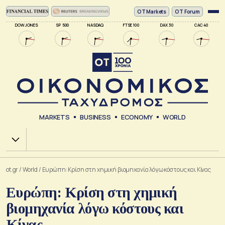
ΟΤ Markets
OT Forum
DOW JONES
SP 500
NASDAQ
FTSE 100
DAX 30
CAC 40
MARKETS
BUSINESS
ECONOMY
WORLD
Χ.Α.
ot.gr
/
World
/
Ευρώπη: Κρίση στη χημική βιομηχανία λόγω κόστους και Κίνας
Ευρώπη: Κρίση στη χημική
βιομηχανία λόγω κόστους και
Κίνας