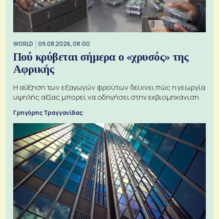
WORLD
09.08.2026, 08:00
Πού κρύβεται σήμερα ο «χρυσός» της
Αφρικής
Η αύξηση των εξαγωγών φρούτων δείχνει πώς η γεωργία
υψηλής αξίας μπορεί να οδηγήσει στην εκβιομηχάνιση
Γρηγόρης Τραγγανίδας