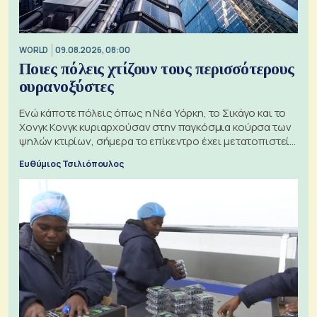
WORLD
09.08.2026, 08:00
Ποιες πόλεις χτίζουν τους περισσότερους
ουρανοξύστες
Ενώ κάποτε πόλεις όπως η Νέα Υόρκη, το Σικάγο και το
Χονγκ Κονγκ κυριαρχούσαν στην παγκόσμια κούρσα των
ψηλών κτιρίων, σήμερα το επίκεντρο έχει μετατοπιστεί
προς την Ασία
Ευθύμιος Τσιλιόπουλος