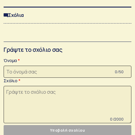
Σχόλια
Γράψτε το σχόλιο σας
Όνομα
0 /50
Σχόλιο
0 /2000
Υποβολή σχολίου