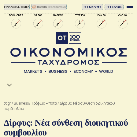
ΟΤ Markets
OT Forum
DOW JONES
SP 500
NASDAQ
FTSE 100
DAX 30
CAC 40
MARKETS
BUSINESS
ECONOMY
WORLD
Χ.Α.
ot.gr
/
Business
/
Τρόφιμα – ποτά
/
Δίρφυς: Νέα σύνθεση διοικητικού
συμβουλίου
Δίρφυς: Νέα σύνθεση διοικητικού
συμβουλίου