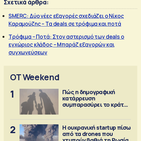
Σχετικά άρθρα:
SMERC: Δύο νέες εξαγορές σχεδιάζει ο Νίκος
Καραμούζης – Τα deals σε τρόφιμα και ποτά
Τρόφιμα – Ποτά: Στον αστερισμό των deals ο
εγχώριος κλάδος – Μπαράζ εξαγορών και
συγχωνεύσεων
OT Weekend
1
Πώς η δημογραφική
κατάρρευση
συμπαρασύρει το κράτος
πρόνοιας
2
Η ουκρανική startup πίσω
από τα drones που
χτυπούν βαθιά τη Ρωσία