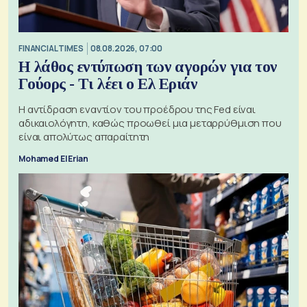
FINANCIAL TIMES
08.08.2026, 07:00
Η λάθος εντύπωση των αγορών για τον
Γούορς - Τι λέει ο Ελ Εριάν
Η αντίδραση εναντίον του προέδρου της Fed είναι
αδικαιολόγητη, καθώς προωθεί μια μεταρρύθμιση που
είναι απολύτως απαραίτητη
Mohamed El Erian